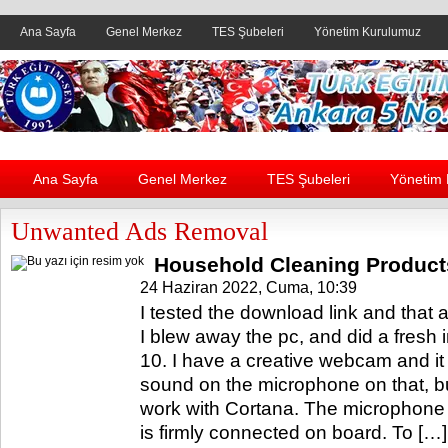
Ana Sayfa
Genel Merkez
TES Şubeleri
Yönetim Kurulumuz
Header yanı reklam alanı
Ana Sayfa
Genel Merkez
TES Şubeleri
Yönetim
Unwanted Ads Removal
Household Cleaning Product
24 Haziran 2022, Cuma, 10:39
I tested the download link and that 
I blew away the pc, and did a fresh 
10. I have a creative webcam and it
sound on the microphone on that, bu
work with Cortana. The microphone
is firmly connected on board. To […]