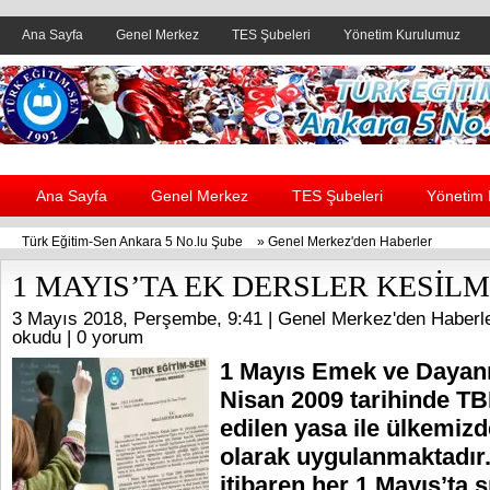
Ana Sayfa
Genel Merkez
TES Şubeleri
Yönetim Kurulumuz
Header yanı reklam alanı
Ana Sayfa
Genel Merkez
TES Şubeleri
Yönetim
Türk Eğitim-Sen Ankara 5 No.lu Şube
»
Genel Merkez'den Haberler
1 MAYIS’TA EK DERSLER KESİLM
3 Mayıs 2018, Perşembe, 9:41 |
Genel Merkez'den Haberl
okudu |
0 yorum
1 Mayıs Emek ve Dayan
Nisan 2009 tarihinde T
edilen yasa ile ülkemizd
olarak uygulanmaktadır.
itibaren her 1 Mayıs’ta 