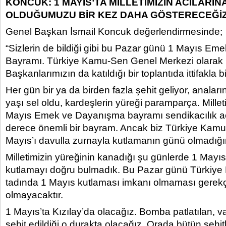
KONCUK: 1 MAYIS’TA MİLLETİMİZİN ACILARI
OLDUĞUMUZU BİR KEZ DAHA GÖSTERECEĞİ
Genel Başkan İsmail Koncuk değerlendirmesinde;
“Sizlerin de bildiği gibi bu Pazar günü 1 Mayıs E
Bayramı. Türkiye Kamu-Sen Genel Merkezi olarak
Başkanlarımızın da katıldığı bir toplantıda ittifakla bi
Her gün bir ya da birden fazla şehit geliyor, anaları
yaşı sel oldu, kardeşlerin yüreği paramparça. Mille
Mayıs Emek ve Dayanışma bayramı sendikacılık a
derece önemli bir bayram. Ancak biz Türkiye Kamu
Mayıs’ı davulla zurnayla kutlamanın günü olmadığ
Milletimizin yüreğinin kanadığı şu günlerde 1 Mayıs
kutlamayı doğru bulmadık. Bu Pazar günü Türkiy
tadında 1 Mayıs kutlaması imkanı olmaması gerekç
olmayacaktır.
1 Mayıs’ta Kızılay’da olacağız. Bomba patlatılan, v
şehit edildiği o durakta olacağız. Orada bütün şehit