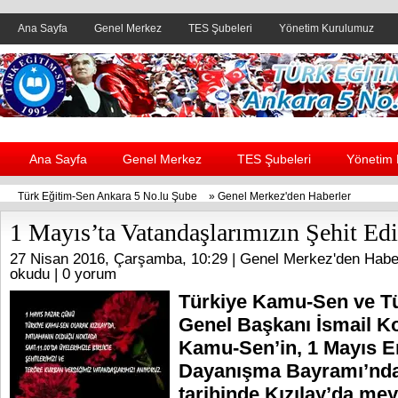
Ana Sayfa
Genel Merkez
TES Şubeleri
Yönetim Kurulumuz
Header yanı reklam alanı
Ana Sayfa
Genel Merkez
TES Şubeleri
Yönetim
Türk Eğitim-Sen Ankara 5 No.lu Şube
»
Genel Merkez'den Haberler
1 Mayıs’ta Vatandaşlarımızın Şehit Edi
27 Nisan 2016, Çarşamba, 10:29 |
Genel Merkez'den Habe
okudu |
0 yorum
Türkiye Kamu-Sen ve T
Genel Başkanı İsmail K
Kamu-Sen’in, 1 Mayıs 
Dayanışma Bayramı’nda
tarihinde Kızılay’da me