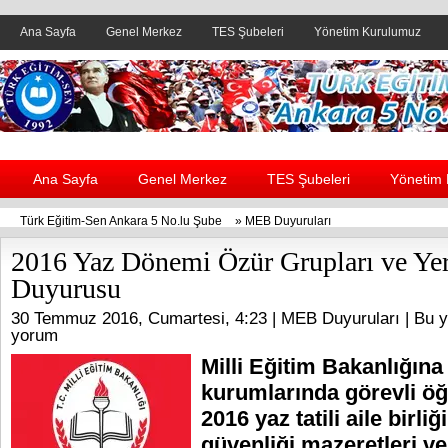
Ana Sayfa
Genel Merkez
TES Şubeleri
Yönetim Kurulumuz
Header yanı reklam alanı
Ana Sayfa
Genel Merkez
TES Şubeleri
Yönetim
Türk Eğitim-Sen Ankara 5 No.lu Şube
»
MEB Duyuruları
2016 Yaz Dönemi Özür Grupları ve Ye
Duyurusu
30 Temmuz 2016, Cumartesi, 4:23 |
MEB Duyuruları
| Bu y
yorum
Milli Eğitim Bakanlığına
kurumlarında görevli ö
2016 yaz tatili aile birliğ
güvenliği mazeretleri ve 