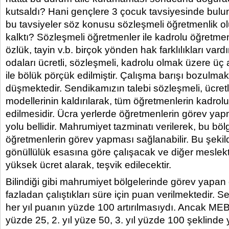
kutsaldı? Hani gençlere 3 çocuk tavsiyesinde bul
bu tavsiyeler söz konusu sözleşmeli öğretmenlik o
kalktı? Sözleşmeli öğretmenler ile kadrolu öğretme
özlük, tayin v.b. birçok yönden hak farklılıkları var
odaları ücretli, sözleşmeli, kadrolu olmak üzere üç 
ile bölük pörçük edilmiştir. Çalışma barışı bozulmak
düşmektedir. Sendikamızın talebi sözleşmeli, ücret
modellerinin kaldırılarak, tüm öğretmenlerin kadrol
edilmesidir. Ücra yerlerde öğretmenlerin görev ya
yolu bellidir. Mahrumiyet tazminatı verilerek, bu bö
öğretmenlerin görev yapması sağlanabilir. Bu şeki
gönüllülük esasına göre çalışacak ve diğer meslek
yüksek ücret alarak, teşvik edilecektir.
Bilindiği gibi mahrumiyet bölgelerinde görev yapan
fazladan çalıştıkları süre için puan verilmektedir. S
her yıl puanın yüzde 100 artırılmasıydı. Ancak MEB te
yüzde 25, 2. yıl yüze 50, 3. yıl yüzde 100 şeklinde 