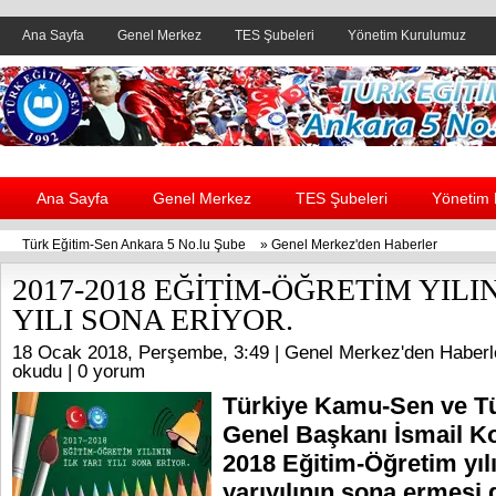
Ana Sayfa
Genel Merkez
TES Şubeleri
Yönetim Kurulumuz
Header yanı reklam alanı
Ana Sayfa
Genel Merkez
TES Şubeleri
Yönetim
Türk Eğitim-Sen Ankara 5 No.lu Şube
»
Genel Merkez'den Haberler
2017-2018 EĞİTİM-ÖĞRETİM YILIN
YILI SONA ERİYOR.
18 Ocak 2018, Perşembe, 3:49 |
Genel Merkez'den Haberl
okudu |
0 yorum
Türkiye Kamu-Sen ve T
Genel Başkanı İsmail K
2018 Eğitim-Öğretim yılı
yarıyılının sona ermesi 