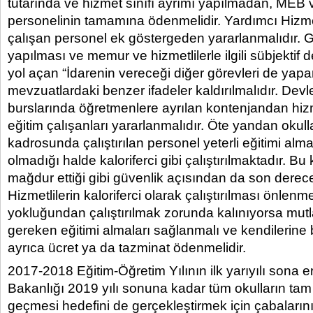
tutarında ve hizmet sınıfı ayrımı yapılmadan, MEB
personelinin tamamına ödenmelidir. Yardımcı Hizme
çalışan personel ek göstergeden yararlanmalıdır. G
yapılması ve memur ve hizmetlilerle ilgili sübjektif
yol açan “İdarenin vereceği diğer görevleri de yapar.
mevzuatlardaki benzer ifadeler kaldırılmalıdır. Devle
burslarında öğretmenlere ayrılan kontenjandan hizm
eğitim çalışanları yararlanmalıdır. Öte yandan okull
kadrosunda çalıştırılan personel yeterli eğitimi alma
olmadığı halde kaloriferci gibi çalıştırılmaktadır. Bu
mağdur ettiği gibi güvenlik açısından da son derece 
Hizmetlilerin kaloriferci olarak çalıştırılması önlenm
yokluğundan çalıştırılmak zorunda kalınıyorsa mu
gereken eğitimi almaları sağlanmalı ve kendilerine bu 
ayrıca ücret ya da tazminat ödenmelidir.
2017-2018 Eğitim-Öğretim Yılının ilk yarıyılı sona er
Bakanlığı 2019 yılı sonuna kadar tüm okulların tam
geçmesi hedefini de gerçekleştirmek için çabaların