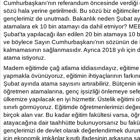
Cumhurbaşkanı’nın referandum öncesinde verdiği 
sözü hala yerine getirilmedi. Bu sözü biz eğitimcil
gençlerimiz de unutmadı. Bakanlık neden Şubat ay
atamalara ek 10 bin atamayı da dahil etmiyor? MEB
Şubat’ta yapılacağı ilan edilen 20 bin atamaya 10 
ve böylece Sayın Cumhurbaşkanı’nın sözünün de
kalmamasının sağlanmasıdır. Ayrıca 2018 yılı için 
atama istiyoruz.
Madem eğitimde çağ atlama iddiasındayız, eğitime 
yapmakla övünüyoruz, eğitimin ihtiyaçlarının farkın
Şubat ayında atama sayısını artırabiliriz. Bütçenin 
öğretmen atamalarına, genç işsizliği önlemeye sef
ülkemize yapılacak en iyi hizmettir. Üstelik eğitimi ok
sınırlı görmüyoruz. Eğitimde öğretmenlerimizi değe
birçok alan var. Bu kadar eğitim fakültesi varsa, ö
atayacağına dair taahhütte bulunuyorsanız bu fakü
gençlerimizi de devlet olarak değerlendirmek dur
için ekonomik imkânlar kısıtlı ifadesinin arkasına 