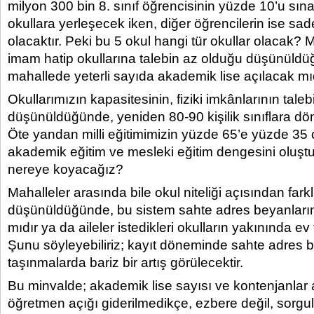
milyon 300 bin 8. sınıf öğrencisinin yüzde 10’u sın
okullara yerleşecek iken, diğer öğrencilerin ise sad
olacaktır. Peki bu 5 okul hangi tür okullar olacak? M
imam hatip okullarına talebin az olduğu düşünüldü
mahallede yeterli sayıda akademik lise açılacak mı
Okullarımızın kapasitesinin, fiziki imkânlarının tal
düşünüldüğünde, yeniden 80-90 kişilik sınıflara dö
Öte yandan milli eğitimimizin yüzde 65’e yüzde 35
akademik eğitim ve mesleki eğitim dengesini oluşt
nereye koyacağız?
Mahalleler arasında bile okul niteliği açısından fark
düşünüldüğünde, bu sistem sahte adres beyanların
mıdır ya da aileler istedikleri okulların yakınında 
Şunu söyleyebiliriz; kayıt döneminde sahte adres b
taşınmalarda bariz bir artış görülecektir.
Bu minvalde; akademik lise sayısı ve kontenjanlar
öğretmen açığı giderilmedikçe, ezbere değil, sorg