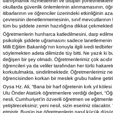
danışmanlık hizmetlerinin ve disiplin yönetmeliklerin
okullarda güvenlik önlemlerinin alınmamasının, öğ
itibarlarının ve öğrenciler üzerindeki etkinliğinin aza
çevresinin denetlenmemesinin, sınıf mevcutlarının 
tüm bu şiddete zemin hazırlığına dikkat çekmektedi
Öğretmenlerin hunharca katledilmesini, darp edilme
psikolojik şiddete uğramasını sadece lanetlemenin
Milli Eğitim Bakanlığı’nın konuyla ilgili ivedi tedbirle
söylemekten adeta dilimizde tüy bitti. Ne yazık ki 
değişen bir şey olmadı. Öğretmenlerimiz çok acıdır 
öğrencileri ya da veliler tarafından her türlü hakar
korkutulmakta, sindirilmektedir. Öğretmenlerimiz ne
öğrencisinden korkan bir meslek grubu haline getiril
Oysa Hz. Ali, “Bana bir harf öğretenin kırk yıl kölesi
Ulu Önder Atatürk öğretmenlere verdiği değeri, “Öğ
nesli, Cumhuriyet’in özverili öğretmen ve eğitmenleri
yetiştireceksiniz; yeni nesil, sizin eseriniz olacaktır.
etmiştir. Bugün ise öğretmenlerin nasıl küçük düşü