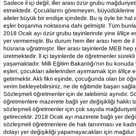
Sadece il içi değil, iller arası özür grubu mağduriy
etmektedir. Çocuklarını göremeyen, büyüdüklerine
aileler büyük bir endişe içindedir. Bu iş öyle bir hal a
eşler boşanma noktasına dahi gelmiştir. Tüm bun
2018 Ocak ayı özür grubu tayinlerinde yine il/ilçe
yer vermemiştir. Bu durum hem iller arası hem de il i
hüsrana uğratmıştır. İller arası tayinlerde MEB hep
üretmektedir. İl içi tayinlerde de öğretmenler sürekli 
yaşamaktadır. Milli Eğitim Bakanlığı’nın bu konud
eşleri, çocukları ailelerinden ayırmamak için il/ilçe
getirmektir. Aklı fikri eşinde, çocuğunda olan bir 
verim bekleyebilirsiniz, ne de eğitimde başarı sağlay
Sözleşmeli öğretmenler için de talebimiz aynıdır. S
öğretmenlere mazerete bağlı yer değişikliği hakkı
sözleşmeli öğretmenler için çok sayıda mağduriyet
getirecektir. 2018 Ocak ayı mazerete bağlı yer değiş
sözleşmeli öğretmenlere de hak tanınması ve kadro
dolayı yer değişikliği yapamayacakları için mağdur