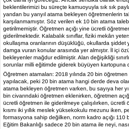
beklentilerimizi bu süreçte kamuoyuyla sık sık payl
yandan bu yarıyıl atama bekleyen öğretmenlerin tal
karşılanmamıştır. Söz verilen ek 10 bin atama taleb
getirilmemiştir. Öğretmen açığı yine ücretli öğretmen
giderilmektedir. Kalabalık sınıflar, fiziki mekân yetersi
okullaşma oranlarının düşüklüğü, okullarda şiddet y
damga vuran konular arasında yer almıştır. İl içi özü
bekleyenler mağdur edilmiştir. Alan değişikliği sınırl
sorunlar milli eğitimde giderek büyüyen kartopuna
Öğretmen atamaları: 2018 yılında 20 bin öğretmen
yapılacak, peki 20 bin atama hangi derde deva ola
atama bekleyen öğretmen varken, bu sayıya her yı
bin civarındaki öğretmen eklenirken, öğretmen açığ
ücretli öğretmen ile giderilmeye çalışılırken, ücretli
kısmı iki yıllık meslek yüksekokulu mezunu iken, p
formasyona sahip değilken, norm kadro açığı 110 bi
Eğitim Bakanlığı sadece 20 bin atama ile neyi, nas