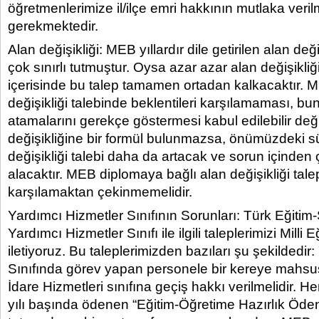
öğretmenlerimize il/ilçe emri hakkının mutlaka veril
gerekmektedir.
Alan değişikliği: MEB yıllardır dile getirilen alan deği
çok sınırlı tutmuştur. Oysa azar azar alan değişikliği 
içerisinde bu talep tamamen ortadan kalkacaktır. M
değişikliği talebinde beklentileri karşılamaması, b
atamalarını gerekçe göstermesi kabul edilebilir deği
değişikliğine bir formül bulunmazsa, önümüzdeki s
değişikliği talebi daha da artacak ve sorun içinden ç
alacaktır. MEB diplomaya bağlı alan değişikliği talep
karşılamaktan çekinmemelidir.
Yardımcı Hizmetler Sınıfının Sorunları: Türk Eğitim
Yardımcı Hizmetler Sınıfı ile ilgili taleplerimizi Milli
iletiyoruz. Bu taleplerimizden bazıları şu şekildedir
Sınıfında görev yapan personele bir kereye mahsu
İdare Hizmetleri sınıfına geçiş hakkı verilmelidir. He
yılı başında ödenen “Eğitim-Öğretime Hazırlık Öden