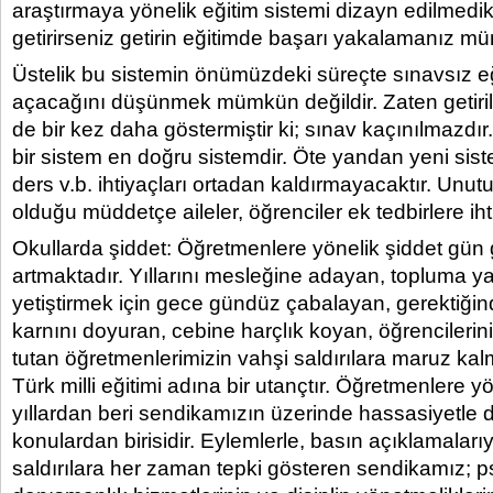
araştırmaya yönelik eğitim sistemi dizayn edilmedi
getirirseniz getirin eğitimde başarı yakalamanız mü
Üstelik bu sistemin önümüzdeki süreçte sınavsız e
açacağını düşünmek mümkün değildir. Zaten getirile
de bir kez daha göstermiştir ki; sınav kaçınılmazdı
bir sistem en doğru sistemdir. Öte yandan yeni sist
ders v.b. ihtiyaçları ortadan kaldırmayacaktır. Unutu
olduğu müddetçe aileler, öğrenciler ek tedbirlere ih
Okullarda şiddet: Öğretmenlere yönelik şiddet gün 
artmaktadır. Yıllarını mesleğine adayan, topluma yar
yetiştirmek için gece gündüz çabalayan, gerektiğin
karnını doyuran, cebine harçlık koyan, öğrencilerini 
tutan öğretmenlerimizin vahşi saldırılara maruz kal
Türk milli eğitimi adına bir utançtır. Öğretmenlere y
yıllardan beri sendikamızın üzerinde hassasiyetle
konulardan birisidir. Eylemlerle, basın açıklamalar
saldırılara her zaman tepki gösteren sendikamız; ps