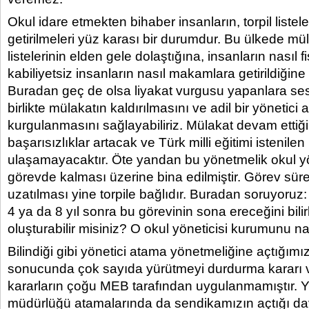
Okul idare etmekten bihaber insanların, torpil listel
getirilmeleri yüz karası bir durumdur. Bu ülkede mül
listelerinin elden gele dolaştığına, insanların nasıl f
kabiliyetsiz insanların nasıl makamlara getirildiğine t
Buradan geç de olsa liyakat vurgusu yapanlara se
birlikte mülakatın kaldırılmasını ve adil bir yönetici
kurgulanmasını sağlayabiliriz. Mülakat devam ettiğ
başarısızlıklar artacak ve Türk milli eğitimi istenile
ulaşamayacaktır. Öte yandan bu yönetmelik okul yöne
görevde kalması üzerine bina edilmiştir. Görev süre
uzatılması yine torpile bağlıdır. Buradan soruyoruz: 
4 ya da 8 yıl sonra bu görevinin sona ereceğini bili
oluşturabilir misiniz? O okul yöneticisi kurumunu na
Bilindiği gibi yönetici atama yönetmeliğine açtığımı
sonucunda çok sayıda yürütmeyi durdurma kararı ve
kararların çoğu MEB tarafından uygulanmamıştır. 
müdürlüğü atamalarında da sendikamızın açtığı 