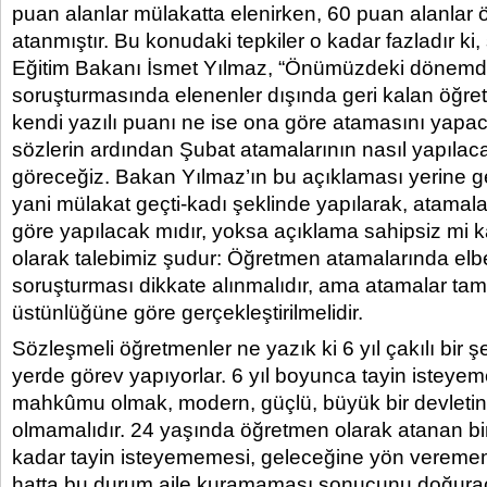
puan alanlar mülakatta elenirken, 60 puan alanlar
atanmıştır. Bu konudaki tepkiler o kadar fazladır ki, 
Eğitim Bakanı İsmet Yılmaz, “Önümüzdeki dönemd
soruşturmasında elenenler dışında geri kalan öğre
kendi yazılı puanı ne ise ona göre atamasını yapaca
sözlerin ardından Şubat atamalarının nasıl yapılacağ
göreceğiz. Bakan Yılmaz’ın bu açıklaması yerine get
yani mülakat geçti-kadı şeklinde yapılarak, atamala
göre yapılacak mıdır, yoksa açıklama sahipsiz mi 
olarak talebimiz şudur: Öğretmen atamalarında elb
soruşturması dikkate alınmalıdır, ama atamalar 
üstünlüğüne göre gerçekleştirilmelidir.
Sözleşmeli öğretmenler ne yazık ki 6 yıl çakılı bir ş
yerde görev yapıyorlar. 6 yıl boyunca tayin istey
mahkûmu olmak, modern, güçlü, büyük bir devletin 
olmamalıdır. 24 yaşında öğretmen olarak atanan bir
kadar tayin isteyememesi, geleceğine yön vereme
hatta bu durum aile kuramaması sonucunu doğuraca