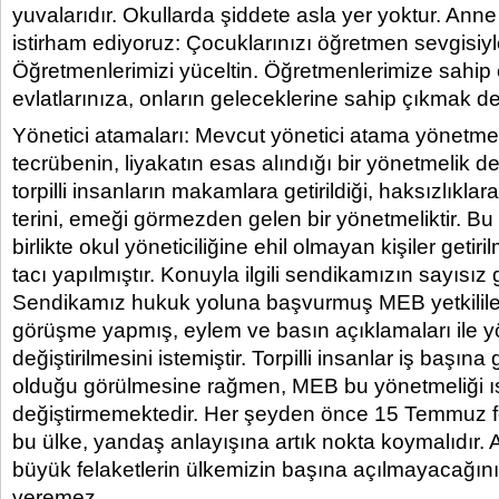
yuvalarıdır. Okullarda şiddete asla yer yoktur. Ann
istirham ediyoruz: Çocuklarınızı öğretmen sevgisiyle 
Öğretmenlerimizi yüceltin. Öğretmenlerimize sahip
evlatlarınıza, onların geleceklerine sahip çıkmak de
Yönetici atamaları: Mevcut yönetici atama yönetmeliğ
tecrübenin, liyakatın esas alındığı bir yönetmelik de
torpilli insanların makamlara getirildiği, haksızlıklar
terini, emeği görmezden gelen bir yönetmeliktir. Bu
birlikte okul yöneticiliğine ehil olmayan kişiler getir
tacı yapılmıştır. Konuyla ilgili sendikamızın sayısız 
Sendikamız hukuk yoluna başvurmuş MEB yetkililer
görüşme yapmış, eylem ve basın açıklamaları ile y
değiştirilmesini istemiştir. Torpilli insanlar iş başına 
olduğu görülmesine rağmen, MEB bu yönetmeliği ıs
değiştirmemektedir. Her şeyden önce 15 Temmuz f
bu ülke, yandaş anlayışına artık nokta koymalıdır. A
büyük felaketlerin ülkemizin başına açılmayacağını
veremez.