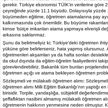
gerekir. Türkiye ekonomisi TÜİK’in verilerine göre 
çeyreğinde yüzde 11.1 büyüdü. Dolayısıyla yüzde 
büyümeden eğitime, öğretmen atamalarına pay ayı
kalkınmasında çok önemlidir. Bu büyüme rakamları 
kimse ‘bütçe imkanları atama yapmaya elverişli değ
arkasına saklanmaz.
Şunu da belirtmeliyiz ki; Türkiye’deki öğretmen iht
yüküne göre belirlerseniz, hata yapmış olursunuz
öğretmenleri akşamları ya da hafta sonları destekl
da okul dışında da eğitim-öğretim faaliyetlerini takip
görevlendirebiliriz. Bakanlık tüm bunları projelendir
öğretmen açığı ve atama bekleyen öğretmen problem
Sözleşmeli ve mülakatlı öğretmen alımı: Sözleşmeli
öğretmen alımı Milli Eğitim Bakanlığı’nın yaptığı e
birisidir. Torpile, yandaşlığa, sübjektif değerlendirm
şeffaflıktan nasibini almamış mülakatlı öğretmen al
öğretmenin hakkının yenmesine neden olmuştur. 