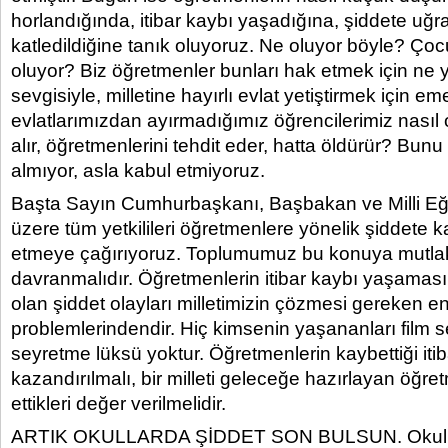
horlandığında, itibar kaybı yaşadığına, şiddete uğr
katledildiğine tanık oluyoruz. Ne oluyor böyle? Ço
oluyor? Biz öğretmenler bunları hak etmek için ne 
sevgisiyle, milletine hayırlı evlat yetiştirmek için e
evlatlarımızdan ayırmadığımız öğrencilerimiz nasıl o
alır, öğretmenlerini tehdit eder, hatta öldürür? Bun
almıyor, asla kabul etmiyoruz.
Başta Sayın Cumhurbaşkanı, Başbakan ve Milli Eğ
üzere tüm yetkilileri öğretmenlere yönelik şiddete k
etmeye çağırıyoruz. Toplumumuz bu konuya mutlak
davranmalıdır. Öğretmenlerin itibar kaybı yaşaması
olan şiddet olayları milletimizin çözmesi gereken en
problemlerindendir. Hiç kimsenin yaşananları film s
seyretme lüksü yoktur. Öğretmenlerin kaybettiği iti
kazandırılmalı, bir milleti geleceğe hazırlayan öğr
ettikleri değer verilmelidir.
ARTIK OKULLARDA ŞİDDET SON BULSUN. Okulla