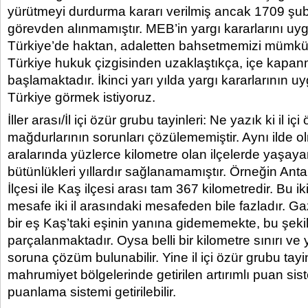
yürütmeyi durdurma kararı verilmiş ancak 1709 ş
görevden alınmamıştır. MEB’in yargı kararlarını u
Türkiye’de haktan, adaletten bahsetmemizi mümkü
Türkiye hukuk çizgisinden uzaklaştıkça, içe kapa
başlamaktadır. İkinci yarı yılda yargı kararlarının uy
Türkiye görmek istiyoruz.
İller arası/İl içi özür grubu tayinleri: Ne yazık ki il iç
mağdurlarının sorunları çözülememiştir. Aynı ilde
aralarında yüzlerce kilometre olan ilçelerde yaşayan
bütünlükleri yıllardır sağlanamamıştır. Örneğin Ant
İlçesi ile Kaş ilçesi arası tam 367 kilometredir. Bu ik
mesafe iki il arasındaki mesafeden bile fazladır. 
bir eş Kaş’taki eşinin yanına gidememekte, bu şekil
parçalanmaktadır. Oysa belli bir kilometre sınırı ve 
soruna çözüm bulunabilir. Yine il içi özür grubu tayin
mahrumiyet bölgelerinde getirilen artırımlı puan sist
puanlama sistemi getirilebilir.