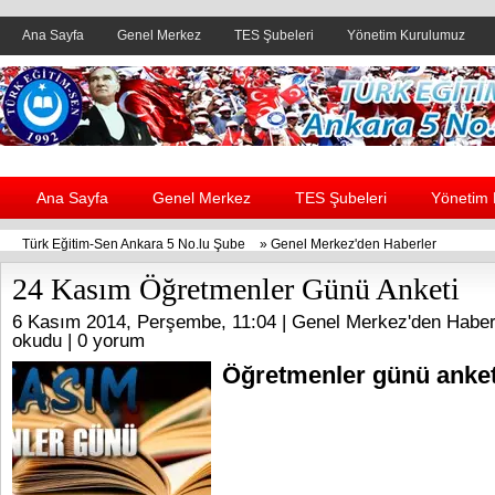
Ana Sayfa
Genel Merkez
TES Şubeleri
Yönetim Kurulumuz
Header yanı reklam alanı
Ana Sayfa
Genel Merkez
TES Şubeleri
Yönetim
Türk Eğitim-Sen Ankara 5 No.lu Şube
»
Genel Merkez'den Haberler
24 Kasım Öğretmenler Günü Anketi
6 Kasım 2014, Perşembe, 11:04 |
Genel Merkez'den Haber
okudu |
0 yorum
Öğretmenler günü anketi 