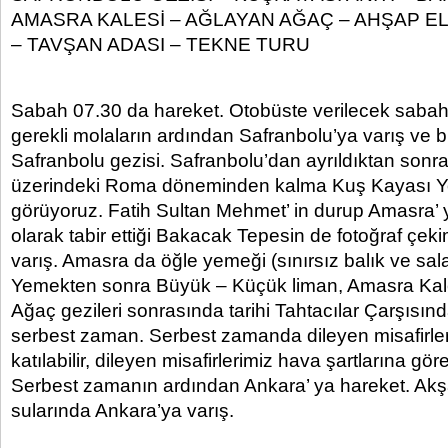
AMASRA KALESİ – AĞLAYAN AĞAÇ – AHŞAP EL 
– TAVŞAN ADASI – TEKNE TURU
Sabah 07.30 da hareket. Otobüste verilecek sabah 
gerekli molaların ardından Safranbolu’ya varış ve bi
Safranbolu gezisi. Safranbolu’dan ayrıldıktan son
üzerindeki Roma döneminden kalma Kuş Kayası Yol 
görüyoruz. Fatih Sultan Mehmet’ in durup Amasra’
olarak tabir ettiği Bakacak Tepesin de fotoğraf çek
varış. Amasra da öğle yemeği (sınırsız balık ve sala
Yemekten sonra Büyük – Küçük liman, Amasra Kal
Ağaç gezileri sonrasında tarihi Tahtacılar Çarşısında
serbest zaman. Serbest zamanda dileyen misafirler
katılabilir, dileyen misafirlerimiz hava şartlarına göre
Serbest zamanın ardından Ankara’ ya hareket. Ak
sularında Ankara’ya varış.