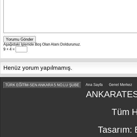
Yorumu Gönder
Aşağıdaki İşlemde Boş Olan Alanı Doldurunuz.
9 + 4 =
Henüz yorum yapılmamış.
Ana Sayfa
Genel Merkez
TÜRK EĞİTİM-SEN ANKARA 5 NO.LU ŞUBE
ANKARATES
Tüm Ha
Tasarım: