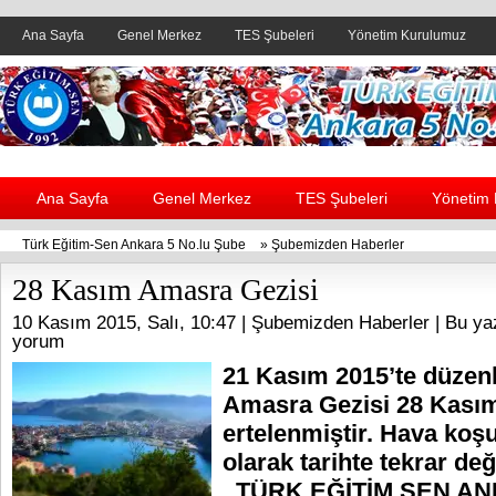
Ana Sayfa
Genel Merkez
TES Şubeleri
Yönetim Kurulumuz
Header yanı reklam alanı
Ana Sayfa
Genel Merkez
TES Şubeleri
Yönetim
Türk Eğitim-Sen Ankara 5 No.lu Şube
»
Şubemizden Haberler
28 Kasım Amasra Gezisi
10 Kasım 2015, Salı, 10:47 |
Şubemizden Haberler
| Bu ya
yorum
21 Kasım 2015’te düzen
Amasra Gezisi 28 Kasım
ertelenmiştir. Hava koşu
olarak tarihte tekrar değ
TÜRK EĞİTİM SEN AN