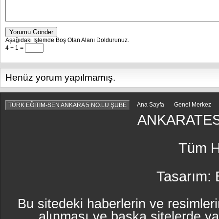
Yorumu Gönder
Aşağıdaki İşlemde Boş Olan Alanı Doldurunuz.
4 + 1 =
Henüz yorum yapılmamış.
Ana Sayfa
Genel Merkez
TÜRK EĞİTİM-SEN ANKARA 5 NO.LU ŞUBE
ANKARATES
Tüm Ha
Tasarım:
Bu sitedeki haberlerin ve resimleri
alınması ve başka sitelerde y