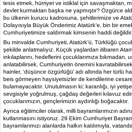
tesis etmek, hürriyet ve istiklal için savaşmaktan, mi
devlet kurmaktan başka ne yapmıştır? Özgürce ald
bu ülkenin kurucu kadrosuna, şehitlerimize ve Atat
Dolayısıyla Büyük Önderimiz Atatürk’e, bin bir eme
Cumhuriyetimize saldırmak kimsenin haddi değildir
Bu minvalde Cumhuriyeti, Atatürk’ü, Türklüğü çocuk
şekilde anlatmalıyız. Küçük yaşlardan itibaren Atam
inkılaplarını, hedeflerini çocuklarımıza bıkmadan
anlatabilirsek, Cumhuriyetin önemini kavratabilirsek
hainler, ‘düşünce özgürlüğü’ adı altında her türlü h
beis görmeyen haysiyetsizler de kendilerine cesare
bulamayacaktır. Unutulmasın ki; karanlığı, iyi yetişe
sevgisiyle yoğrulmuş, çağdaş değerleri kılavuz ed
çocuklarımızın, gençlerimizin aydınlığı boğacaktır.
Ayrıca eğitimciler olarak, milli bayramlarımızın adın
kutlanmasını istiyoruz. 29 Ekim Cumhuriyet Bayramı
bayramlarımızı alanlarda halkın katılımıyla, vatandaş