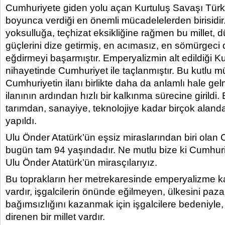
Cumhuriyete giden yolu açan Kurtuluş Savaşı Türk m
boyunca verdiği en önemli mücadelelerden birisidir
yoksulluğa, teçhizat eksikliğine rağmen bu millet,
güçlerini dize getirmiş, en acımasız, en sömürgeci 
eğdirmeyi başarmıştır. Emperyalizmin alt edildiği K
nihayetinde Cumhuriyet ile taçlanmıştır. Bu kutlu 
Cumhuriyetin ilanı birlikte daha da anlamlı hale gel
ilanının ardından hızlı bir kalkınma sürecine girildi.
tarımdan, sanayiye, teknolojiye kadar birçok alanda
yapıldı.
Ulu Önder Atatürk’ün eşsiz miraslarından biri olan
bugün tam 94 yaşındadır. Ne mutlu bize ki Cumhuriy
Ulu Önder Atatürk’ün mirasçılarıyız.
Bu toprakların her metrekaresinde emperyalizme ka
vardır, işgalcilerin önünde eğilmeyen, ülkesini paz
bağımsızlığını kazanmak için işgalcilere bedeniyle,
direnen bir millet vardır.