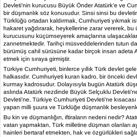
Devleti’nin kurucusu Büyük Önder Atatürk’e ve Cu
bir düşmanlık söz konusudur. Sinsi sinsi bu devleti
Türklüğü ortadan kaldırmak, Cumhuriyeti yıkmak ist
hakaret yağdırarak, heykellerine zarar vererek, bu 
kurucusunu küçümseyerek amaçlarına ulaşacaklar
zannetmektedir. Tarihçi müsveddelerinden tutun da, 
bürümüş cahil sürüsüne kadar birçok insan adeta A
etmek için sıraya girmiştir.
Türkiye Cumhuriyeti, binlerce yıllık Türk devlet gel
halkasıdır. Cumhuriyeti kuran kadro, bir önceki dev
kurmay kadrosudur. Dolayısıyla bugün Atatürk düş
aslında Atatürk nezdinde Büyük Selçuklu Devleti’n
Devleti’ne, Türkiye Cumhuriyeti Devleti’ne kısacas
yapan milli şuura ve Türklüğe düşmanlık besleyenle
Bu kin ve düşmanlığın, iftiraların nedeni nedir? Atat
vatan yapmaktan, Türk milletine düşman olanları a
hainleri bertaraf etmekten, hak ve özgürlükleri sa