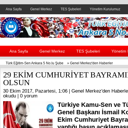
Ana Sayfa
Genel Merkez
TES Şubeleri
Yönetim Kurulumuz
Header yanı reklam alanı
Ana Sayfa
Genel Merkez
TES Şubeleri
Yönetim
Türk Eğitim-Sen Ankara 5 No.lu Şube
»
Genel Merkez'den Haberler
29 EKİM CUMHURİYET BAYRAMI
OLSUN
30 Ekim 2017, Pazartesi, 1:06 |
Genel Merkez'den Haberle
okudu |
0 yorum
Türkiye Kamu-Sen ve T
Genel Başkanı İsmail K
Ekim Cumhuriyet Bayramı
yaptığı basın açıklamas