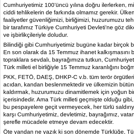
Cumhuriyetimiz 100’üncü yılına doğru ilerlerken, mi
ciddi tehlikelerin de farkında olmamız gerekir. Ülkem
faaliyetler güvenliğimizi, birliğimizi, huzurumuzu teh
bir tarafımız Türkiye Cumhuriyeti Devleti’ne göz d
ve işbirlikçileriyle doludur.
Bilindiği gibi Cumhuriyetimiz bugüne kadar birçok ba
En son olarak da 15 Temmuz ihanet kalkışmasını ber
topraklara sevdalı, bayrağımıza tutkun, Cumhuriyet
Türk milleti el birliğiyle 15 Temmuz karanlığını boğ
PKK, FETÖ, DAEŞ, DHKP-C v.b. tüm terör örgütler
acıdan, kandan beslenmektedir ve ülkemizin bütü
kaldırmak, huzurumuzu dinamitlemek için yoğun bi
içerisindedir. Ama Türk milleti geçmişte olduğu gibi
bu pespayelere geçit vermeyecek, her türlü saldırıya
karşı Cumhuriyetimiz, devletimiz, bayrağımız, vatanı
şerefle mücadele etmeye devam edecektir.
Öte yandan ne yazık ki son dönemde Türklüğe, Tü