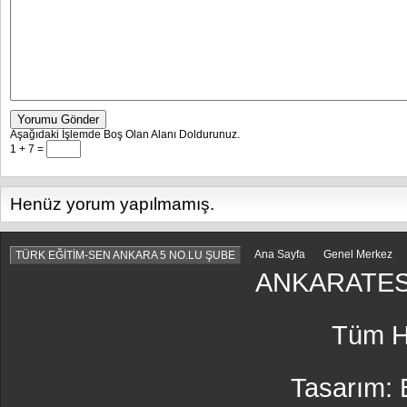
Yorumu Gönder
Aşağıdaki İşlemde Boş Olan Alanı Doldurunuz.
1 + 7 =
Henüz yorum yapılmamış.
Ana Sayfa
Genel Merkez
TÜRK EĞİTİM-SEN ANKARA 5 NO.LU ŞUBE
ANKARATES
Tüm Ha
Tasarım: