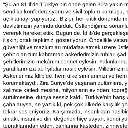
“Şu an 81 İl’de Türkiye’nin önde gelen 30’a yakın 
sendika konfederasyonu ve sivil toplum kuruluşu, he
açıklamayı yapıyoruz. Bizler, her kritik dönemde mi
devletimizin yanında durduk. Üstlendiğimiz soruml
vererek hareket ettik. Bugün de, İdlib’de gerçekleşe
ilişkin, ortak tepkimizi gösteriyoruz. Öncelikle vata
güvenliği ve mazlumları müdafaa etmek üzere üstle
şehit olan tüm kahraman askerlerimizin ruhları şa
şehitlerimizin mekânını cennet eylesin. Yakınlarına
yaralılarımıza acil şifalar nasip eylesin. Milletimizin
Askerlerimiz İdlib’de, hem ülke sınırlarımızı ve he
korumaktaydı. Zira Suriye’de yaşanan zulümlere, yü
zalimce katledilmesine, milyonların evinden, topra
sürülmesine, dünya sessiz kaldı. Türkiye’nin barış 
çabalarıysa, ne yazık ki, pek çok ülkede karşılık 
tekrar sesleniyoruz. Karşımızda, insanlıktan nasibi
ahlaki, insani ve dini değerleri hiçe sayan, kendi yur
topraklarından eden, canlarına kasteden, zihniyete 