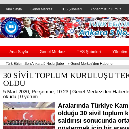
Ana Sayfa
Genel Merkez
TES Şubeleri
Yönetim Kurulumuz
Header yanı reklam alanı
Ana Sayfa
Genel Merkez
TES Şubeleri
Yönetim
Türk Eğitim-Sen Ankara 5 No.lu Şube
»
Genel Merkez'den Haberler
30 SİVİL TOPLUM KURULUŞU TE
OLDU
5 Mart 2020, Perşembe, 10:23 |
Genel Merkez'den Haberle
okudu |
0 yorum
Aralarında Türkiye Kam
olduğu 30 sivil toplum k
saldırısı sonucunda orta
göstermek için bir araya