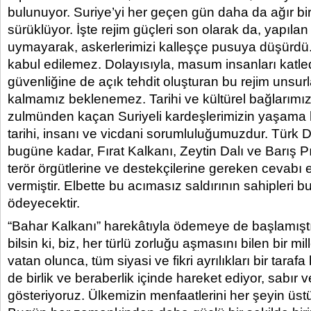
bulunuyor. Suriye’yi her geçen gün daha da ağır bi
sürüklüyor. İşte rejim güçleri son olarak da, yapıla
uymayarak, askerlerimizi kalleşçe pusuya düşürdü. 
kabul edilemez. Dolayısıyla, masum insanları katl
güvenliğine de açık tehdit oluşturan bu rejim unsurl
kalmamız beklenemez. Tarihi ve kültürel bağlarımız
zulmünden kaçan Suriyeli kardeşlerimizin yaşama
tarihi, insanı ve vicdani sorumluluğumuzdur. Türk 
bugüne kadar, Fırat Kalkanı, Zeytin Dalı ve Barış P
terör örgütlerine ve destekçilerine gereken cevabı 
vermiştir. Elbette bu acımasız saldırının sahipleri b
ödeyecektir.
“Bahar Kalkanı” harekâtıyla ödemeye de başlamışt
bilsin ki, biz, her türlü zorluğu aşmasını bilen bir m
vatan olunca, tüm siyasi ve fikri ayrılıkları bir tarafa 
de birlik ve beraberlik içinde hareket ediyor, sabır
gösteriyoruz. Ülkemizin menfaatlerini her şeyin üst