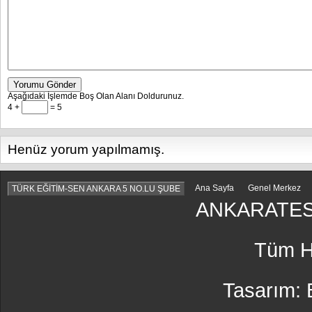
Yorumu Gönder
Aşağıdaki İşlemde Boş Olan Alanı Doldurunuz.
4 +
= 5
Henüz yorum yapılmamış.
Ana Sayfa
Genel Merkez
TÜRK EĞİTİM-SEN ANKARA 5 NO.LU ŞUBE
ANKARATES
Tüm Ha
Tasarım: