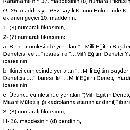
Kararname’nin 37. maddesinin (8) numaralı fıkrasın
G- 25. maddesiyle 652 sayılı Kanun Hükmünde K
eklenen geçici 10. maddenin;
1- (3) numaralı fıkrasının,
2- (7) numaralı fıkrasının;
a- Birinci cümlesinde yer alan “…Milli Eğitim Başdene
Denetçisi ve …” ibaresi ile “…Millî Eğitim Denetçi 
ibaresinin,
b- İkinci cümlesinde yer alan “…Milli Eğitim Başdenet
Denetçisi,…” ibaresi ile “…Millî Eğitim Denetçi Yar
ibaresinin,
c- Üçüncü cümlesinde yer alan “(Milli Eğitim Denet
Maarif Müfettişliği kadrolarına atananlar dahil)” ibar
3- (8) numaralı fıkrasının,
H- 26. maddesinin (d) bendinin,