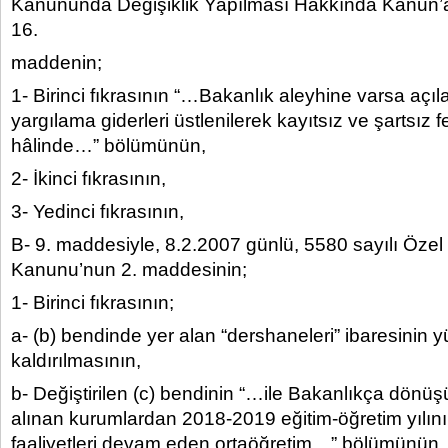
Kanununda Değişiklik Yapılması Hakkında Kanun’a
16.
maddenin;
1- Birinci fıkrasının “…Bakanlık aleyhine varsa açı
yargılama giderleri üstlenilerek kayıtsız ve şartsız 
hâlinde…” bölümünün,
2- İkinci fıkrasının,
3- Yedinci fıkrasının,
B- 9. maddesiyle, 8.2.2007 günlü, 5580 sayılı Özel
Kanunu’nun 2. maddesinin;
1- Birinci fıkrasının;
a- (b) bendinde yer alan “dershaneleri” ibaresinin y
kaldırılmasının,
b- Değiştirilen (c) bendinin “…ile Bakanlıkça dön
alınan kurumlardan 2018-2019 eğitim-öğretim yılı
faaliyetleri devam eden ortaöğretim…” bölümünün,