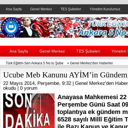
Ana Sayfa
Genel Merkez
TES Şubeleri
Yönetim Kurulumuz
Header yanı reklam alanı
Ana Sayfa
Genel Merkez
TES Şubeleri
Yönetim
Türk Eğitim-Sen Ankara 5 No.lu Şube
»
Genel Merkez'den Haberler
Ucube Meb Kanunu AYİM’in Gündem
22 Mayıs 2014, Perşembe, 9:32 |
Genel Merkez'den Haber
okudu |
0 yorum
Anayasa Mahkemesi 22 
Perşembe Günü Saat 09
toplantıya ek gündem m
6528 sayılı Millî Eğiti
ile Bazı Kanun ve Kan