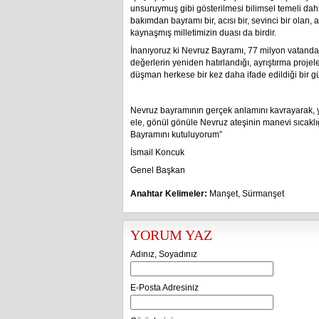
unsuruymuş gibi gösterilmesi bilimsel temeli dahi
bakımdan bayramı bir, acısı bir, sevinci bir olan, 
kaynaşmış milletimizin duası da birdir.
İnanıyoruz ki Nevruz Bayramı, 77 milyon vatandaş
değerlerin yeniden hatırlandığı, ayrıştırma projele
düşman herkese bir kez daha ifade edildiği bir gü
Nevruz bayramının gerçek anlamını kavrayarak, yen
ele, gönül gönüle Nevruz ateşinin manevi sıcaklığ
Bayramını kutuluyorum”
İsmail Koncuk
Genel Başkan
Anahtar Kelimeler:
Manşet
,
Sürmanşet
YORUM YAZ
Adınız, Soyadınız
E-Posta Adresiniz