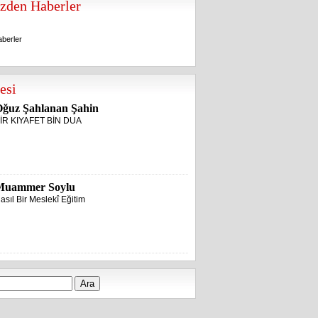
zden Haberler
berler
berler
esi
ğuz Şahlanan Şahin
İR KIYAFET BİN DUA
Muammer Soylu
asıl Bir Meslekî Eğitim