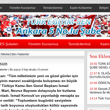
ri
Yönetim Kurulumuz
Temsilcilerimiz
Kadın Kollarımız
İletişim
Header yanı reklam alanı
ES Şubeleri
Yönetim Kurulumuz
Temsilcilerimiz
Kadın 
 Merkez'den Haberler
Son Eklen
sun
16:50
TÜRK E
ŞUBE GENEL 
berler
| Bu yazıyı 0 kişi okudu |
0 yorum
12:47
8. OLA
an: “Tüm milletimizin yeni ve güzel günler için
DUYURUSUD
şinin manevi sıcaklığında buluşması en büyük
10:46
ÖĞRETM
.” Türkiye Kamu-Sen Genel Başkanı İsmail
10:36
Gerçek Z
 Mart, Nevruz Bayramı dolayısıyla bir kutlama
Verilmesi İle 
ınladı. İsmail Koncuk’un yayınladığı mesajda şu
14:14
Türk Yüzy
er verildi: “Toplumların bugünkü seviyelere
, tarih boyunca oluşturdukları kültür sayesinde