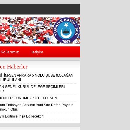
Kollarımız
İletişim
en Haberler
ĞİTİM-SEN ANKARA 5 NOLU ŞUBE 8.OLAĞAN
KURUL İLANI
ĞAN GENEL KURUL DELEGE SEÇİMLERİ
UR
ENLER GÜNÜMÜZ KUTLU OLSUN
am Enflasyon Farkının Yanı Sıra Refah Payının
Mümkün Olur.
ılı Eğitimle İnşa Edilecektir!