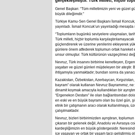
gerçekleşmiştir. Türk milleti, hiçbir to
Genel Başkan: “Tüm milletimizin yeni ve güzel gü
büyük dileğimdir.”
Türkiye Kamu-Sen Genel Başkanı İsmail Koncuk, 
yayınladı. İsmail Koncuk’un yayınladığı mesajda şu
“Toplumların bugünkü seviyelere ulaşmaları, tari
Türk milleti, hiçbir toplumla karşılaştırılamayaca
güçlendirerek ve üzerine yenilerini ekleyerek yüks
günlere önem atfederek toplumun ortak hareket etme 
unsur olmuştur. Türk kültürünün vazgeçilmez değe
Nevruz, Türk insanını birbirine kenetleyen, Ergene
yaşatan ve güzel günleri müjdeleyen bir ateştir. B
ihtişamıyla yanmaktadır; bundan sonra da yanacak
Kazakistan, Özbekistan, Azerbaycan, Kırgızistan,
bayram” olarak kutlanan Nevruz Bayramımız, ne yaz
dinamit koymak amacıyla kullandıkları bir ayrışt
“Ergenekon Destanı” ile olan bağlantısından dola
en eski ve en büyük bayramı olan bu özel gün, şi
etnik bir çatışmanın aracı olarak kullanılmaya, ü
çalışılmaktadır.
Nevruz, bizleri birbirimizden ayrıştıran, toplumun
çıkaran bir gelenek değil, Anadolu ve Avrasya coğ
kardeşliğimizin en büyük göstergesidir. Neresinden
içe yaşayan ve ortak bir yaşam tarzı geliştirmiş ol