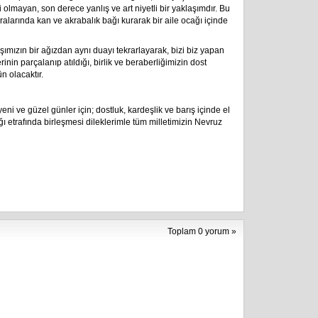
 olmayan, son derece yanlış ve art niyetli bir yaklaşımdır. Bu
aralarında kan ve akrabalık bağı kurarak bir aile ocağı içinde
ımızın bir ağızdan aynı duayı tekrarlayarak, bizi biz yapan
rinin parçalanıp atıldığı, birlik ve beraberliğimizin dost
n olacaktır.
i ve güzel günler için; dostluk, kardeşlik ve barış içinde el
ı etrafında birleşmesi dileklerimle tüm milletimizin Nevruz
Toplam 0 yorum »