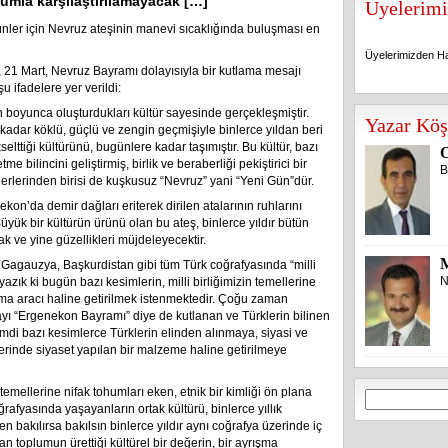
plumla karşılaştırılamayacak […]
Üyelerimi
nler için Nevruz ateşinin manevi sıcaklığında buluşması en
Üyelerimizden Ha
21 Mart, Nevruz Bayramı dolayısıyla bir kutlama mesajı
 ifadelere yer verildi:
Üyelerimizden Ha
h boyunca oluşturdukları kültür sayesinde gerçekleşmiştir.
Yazar Köş
k kadar köklü, güçlü ve zengin geçmişiyle binlerce yıldan beri
elttiği kültürünü, bugünlere kadar taşımıştır. Bu kültür, bazı
O
bilincini geliştirmiş, birlik ve beraberliği pekiştirici bir
B
rlerinden birisi de kuşkusuz “Nevruz” yani “Yeni Gün”dür.
kon’da demir dağları eriterek dirilen atalarının ruhlarını
üyük bir kültürün ürünü olan bu ateş, binlerce yıldır bütün
 ve yine güzellikleri müjdeleyecektir.
 Gagauzya, Başkurdistan gibi tüm Türk coğrafyasında “milli
N
ık ki bugün bazı kesimlerin, milli birliğimizin temellerine
ırma aracı haline getirilmek istenmektedir. Çoğu zaman
yı “Ergenekon Bayramı” diye de kutlanan ve Türklerin bilinen
mdi bazı kesimlerce Türklerin elinden alınmaya, siyasi ve
zerinde siyaset yapılan bir malzeme haline getirilmeye
 temellerine nifak tohumları eken, etnik bir kimliği ön plana
Arama:
rafyasında yaşayanların ortak kültürü, binlerce yıllık
 bakılırsa bakılsın binlerce yıldır aynı coğrafya üzerinde iç
an toplumun ürettiği kültürel bir değerin, bir ayrışma