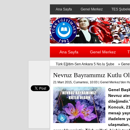
Ana Sayfa
Genel Merkez
TES Şubele
Ana Sayfa
Genel Merkez
T
Türk Eğitim-Sen Ankara 5 No.lu Şube
»
Genel
Nevruz Bayramımız Kutlu Ol
21 Mart 2015, Cumartesi, 10:03 |
Genel Merkez'den Ha
Genel Başk
Nevruz ate
dileğimdir
Koncuk, 21
mesajı yay
ifadelere y
ulaşmaları