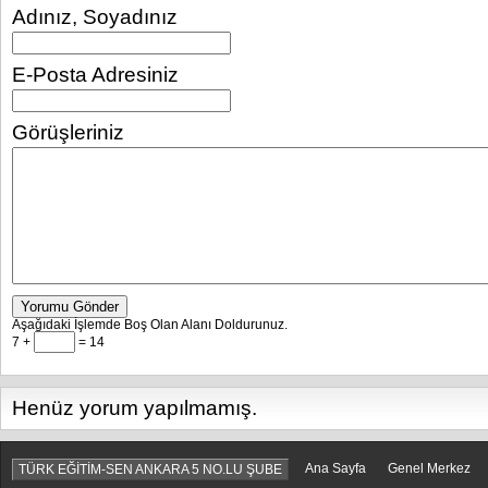
Adınız, Soyadınız
E-Posta Adresiniz
Görüşleriniz
Yorumu Gönder
Aşağıdaki İşlemde Boş Olan Alanı Doldurunuz.
7 +
= 14
Henüz yorum yapılmamış.
Ana Sayfa
Genel Merkez
TÜRK EĞİTİM-SEN ANKARA 5 NO.LU ŞUBE