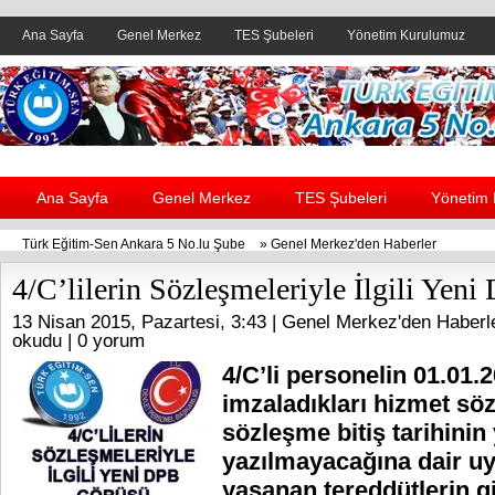
Ana Sayfa
Genel Merkez
TES Şubeleri
Yönetim Kurulumuz
Header yanı reklam alanı
Ana Sayfa
Genel Merkez
TES Şubeleri
Yönetim
Türk Eğitim-Sen Ankara 5 No.lu Şube
»
Genel Merkez'den Haberler
4/C’lilerin Sözleşmeleriyle İlgili Yen
13 Nisan 2015, Pazartesi, 3:43 |
Genel Merkez'den Haberl
okudu |
0 yorum
4/C’li personelin 01.01.
imzaladıkları hizmet sö
sözleşme bitiş tarihinin 
yazılmayacağına dair 
yaşanan tereddütlerin gi