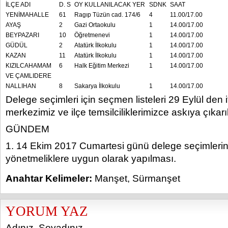
İLÇE ADI
D. S
OY KULLANILACAK YER
SDNK
SAAT
YENİMAHALLE
61
Ragıp Tüzün cad. 174/6
4
11.00/17.00
AYAŞ
2
Gazi Ortaokulu
1
14.00/17.00
BEYPAZARI
10
Öğretmenevi
1
14.00/17.00
GÜDÜL
2
Atatürk İlkokulu
1
14.00/17.00
KAZAN
11
Atatürk İlkokulu
1
14.00/17.00
KIZILCAHAMAM
6
Halk Eğitim Merkezi
1
14.00/17.00
VE ÇAMLIDERE
NALLIHAN
8
Sakarya İlkokulu
1
14.00/17.00
Delege seçimleri için seçmen listeleri 29 Eylül den 
merkezimiz ve ilçe temsilciliklerimizce askıya çıkarıl
GÜNDEM
1. 14 Ekim 2017 Cumartesi günü delege seçimlerin
yönetmeliklere uygun olarak yapılması.
Anahtar Kelimeler:
Manşet
,
Sürmanşet
YORUM YAZ
Adınız, Soyadınız