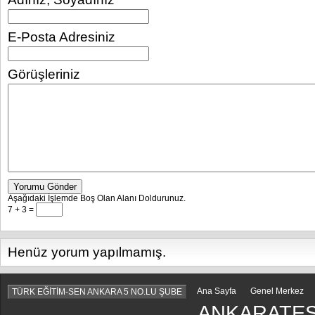
E-Posta Adresiniz
Görüşleriniz
Yorumu Gönder
Aşağıdaki İşlemde Boş Olan Alanı Doldurunuz.
7 + 3 =
Henüz yorum yapılmamış.
Ana Sayfa
Genel Merkez
TÜRK EĞİTİM-SEN ANKARA 5 NO.LU ŞUBE
ANKARATES