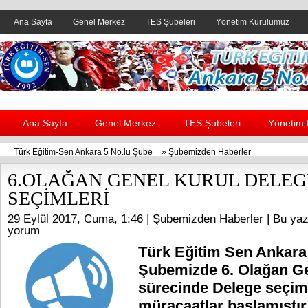
Ana Sayfa
Genel Merkez
TES Şubeleri
Yönetim Kurulumuz
Header yanı reklam alanı
Ana Sayfa
Genel Merkez
TES Şubeleri
Yönetim
Türk Eğitim-Sen Ankara 5 No.lu Şube
»
Şubemizden Haberler
6.OLAĞAN GENEL KURUL DELEG
SEÇİMLERİ
29 Eylül 2017, Cuma, 1:46 |
Şubemizden Haberler
| Bu yaz
yorum
Türk Eğitim Sen Ankara
Şubemizde 6. Olağan Ge
sürecinde Delege seçiml
müracaatlar başlamıştır