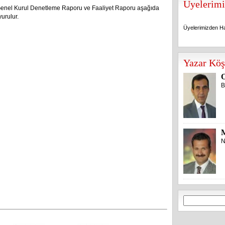
Üyelerimi
Genel Kurul Denetleme Raporu ve Faaliyet Raporu aşağıda
urulur.
Üyelerimizden Ha
Üyelerimizden Ha
Yazar Köş
O
B
N
Arama: