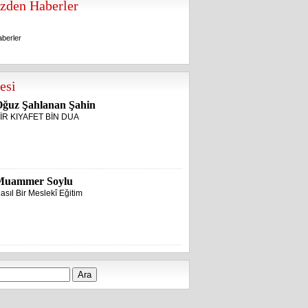
zden Haberler
berler
berler
esi
ğuz Şahlanan Şahin
İR KIYAFET BİN DUA
Muammer Soylu
asıl Bir Meslekî Eğitim