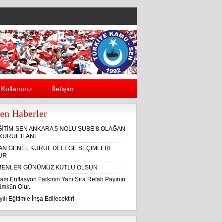
Kollarımız
İletişim
en Haberler
ĞİTİM-SEN ANKARA 5 NOLU ŞUBE 8.OLAĞAN
KURUL İLANI
ĞAN GENEL KURUL DELEGE SEÇİMLERİ
UR
ENLER GÜNÜMÜZ KUTLU OLSUN
am Enflasyon Farkının Yanı Sıra Refah Payının
Mümkün Olur.
ılı Eğitimle İnşa Edilecektir!