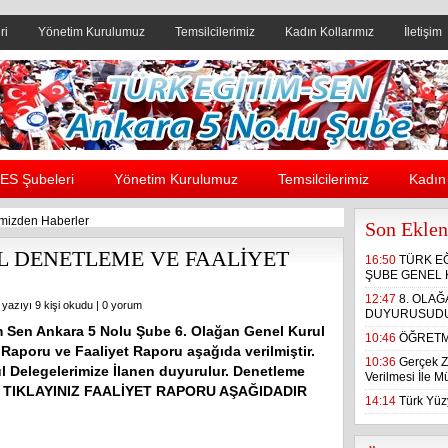
ri
Yönetim Kurulumuz
Temsilcilerimiz
Kadın Kollarımız
İletişim
Header yanı reklam alanı
ES Şubeleri
Yönetim Kurulumuz
Temsilcilerimiz
Kadın 
mizden Haberler
Son Eklen
L DENETLEME VE FAALİYET
16:50
TÜRK E
ŞUBE GENEL 
12:47
8. OLA
 yazıyı 9 kişi okudu |
0 yorum
DUYURUSUD
m Sen Ankara 5 Nolu Şube 6. Olağan Genel Kurul
10:46
ÖĞRETM
Raporu ve Faaliyet Raporu aşağıda verilmiştir.
10:36
Gerçek Z
l Delegelerimize İlanen duyurulur. Denetleme
Verilmesi İle 
in TIKLAYINIZ FAALİYET RAPORU AŞAĞIDADIR
14:14
Türk Yüzy