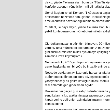
deyip, yüzde 4’e imza atan, bunu da “Tüm Türkiye
konfederasyonun yöneticileri, milletin aklıyla ala
Genel Başkan İsmail Koncuk, “1 Ağustos’ta başla
neticesinde hezimetle sonuçlanan Toplu sözleşme
emeklilerimizin pazarlandığı bir masa olarak tarih 
Yüzde 3,5’e hayır deyip, yüzde 4’e imza atan, b
yetkili konfederasyonun yöneticileri milletin aklıy
Oturdukları masanın ağırlığını bilmeyen, 20 mil
verdiniz ama mürekkebi doldurmadınız, müzakere
gibi süslü cümlelerle milleti oyalamaya çalışmı
zammına imza koymuşlardır.
Ne hazindir ki, 2015 yılı Toplu sözleşmesinde ay
genel başkanlarının birçoğu bu imza töreninde a
Neticede açıklanan aylık zorunlu harcama tutarl
değerlendirildiğinde, bu toplu sözleşme ile değil
yaşayabileceği bir gelire kavuşturulması, memur 
reel anlamda geri gidecekleri açıktır.
Rakamlar her geçen gün sahip olduklarımızı da yit
sendikaların çıkıp attıkları imzayı savunacak duru
kapalı yerine getirenler, aslında bu imzanın me
bilmektedirler.