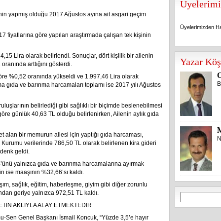
Üyelerimi
nin yapmış olduğu 2017 Ağustos ayına ait asgari geçim
Üyelerimizden Ha
7 fiyatlarına göre yapılan araştırmada çalışan tek kişinin
Üyelerimizden Ha
4,15 Lira olarak belirlendi. Sonuçlar, dört kişilik bir ailenin
Yazar Köş
ranında arttığını gösterdi.
O
a göre %0,52 oranında yükseldi ve 1.997,46 Lira olarak
B
lama gıda ve barınma harcamaları toplamı ise 2017 yılı Ağustos
ruluşlarının belirlediği gibi sağlıklı bir biçimde beslenebilmesi
öre günlük 40,63 TL olduğu belirlenirken, Ailenin aylık gıda
et alan bir memurun ailesi için yaptığı gıda harcaması,
N
 Kurumu verilerinde 786,50 TL olarak belirlenen kira gideri
denk geldi.
’ünü yalnızca gıda ve barınma harcamalarına ayırmak
çin ise maaşının %32,66’sı kaldı.
ım, sağlık, eğitim, haberleşme, giyim gibi diğer zorunlu
ndan geriye yalnızca 972,51 TL kaldı.
Arama:
TİN AKLIYLA ALAY ETMEKTEDİR
mu-Sen Genel Başkanı İsmail Koncuk, “Yüzde 3,5’e hayır