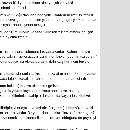
 kazandı” diyerek reklam etmeye çalışan yetkili
y etmektedir” dedi.
yan ve 22 Ağustos tarihinde yetkili konfederasyonun imzası
 masası, geride bırakılan yıllarda olduğu gibi yine memur ve
sayfalarındaki yerini almıştır.
unu da “Tüm Türkiye kazandı” diyerek reklam etmeye çalışan
la alay etmektedir.
yon insanın sorumluluğunu taşıyamayanlar, “Kalemi elimize
ye yakın imzaya uzağız, zammı enflasyon değil masa versin”
ş sonunda ise mürekkep parasını dahi karşılamayan buçuk
nı salonda sloganlar, alkışlarla imza atan bu konfederasyonun
yağa bile kalkacak mecali kendilerinde bulamamışlardır.
arına bakıldığında ve ekonomik gelişmeler
 geçmiş yılların kayıplarının karşılanması ve insanca
ve emeklilerimizin sahip olduklarını da kaybedecekleri ve
irdiğimizi ortaya koymaktadır. Bu gerçeği bilen sözde yetkili
mları dahi yoktur. Bir yerlerden aldıkları “imzala” emrini gözü
mur ve emeklinin ekonomik idam fermanı olduğunu da gayet iyi