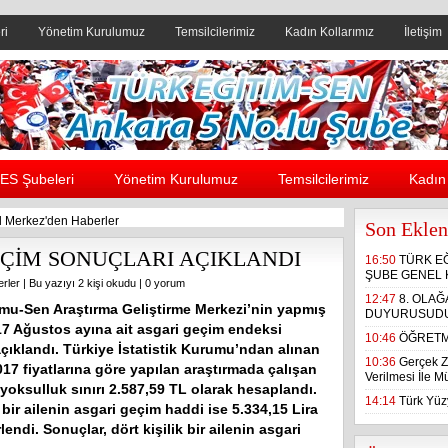
ri
Yönetim Kurulumuz
Temsilcilerimiz
Kadın Kollarımız
İletişim
Header yanı reklam alanı
ES Şubeleri
Yönetim Kurulumuz
Temsilcilerimiz
Kadın 
 Merkez'den Haberler
Son Eklen
EÇİM SONUÇLARI AÇIKLANDI
16:50
TÜRK E
ŞUBE GENEL 
rler
| Bu yazıyı 2 kişi okudu |
0 yorum
12:47
8. OLA
mu-Sen Araştırma Geliştirme Merkezi’nin yapmış
DUYURUSUD
7 Ağustos ayına ait asgari geçim endeksi
10:46
ÖĞRETM
çıklandı. Türkiye İstatistik Kurumu’ndan alınan
10:36
Gerçek Z
17 fiyatlarına göre yapılan araştırmada çalışan
Verilmesi İle 
 yoksulluk sınırı 2.587,59 TL olarak hesaplandı.
14:14
Türk Yüzy
k bir ailenin asgari geçim haddi ise 5.334,15 Lira
rlendi. Sonuçlar, dört kişilik bir ailenin asgari