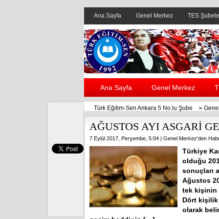
Ana Sayfa
Genel Merkez
TES Şubele
Ana Sayfa
Genel Merkez
T
Türk Eğitim-Sen Ankara 5 No.lu Şube
»
Genel
AĞUSTOS AYI ASGARİ G
7 Eylül 2017, Perşembe, 5:04 |
Genel Merkez'den Habe
Türkiye Ka
olduğu 201
sonuçları a
Ağustos 20
tek kişinin
Dört kişili
olarak beli