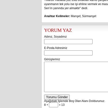
Yıllardır masada yüz üstü bırakılan kamu çalışan
uyanmanın tek yolu ise işi ehline vermek ve ma
Sen’in yanında yer almaktır” dedi.
Anahtar Kelimeler:
Manşet
,
Sürmanşet
YORUM YAZ
Adınız, Soyadınız
E-Posta Adresiniz
Görüşleriniz
Yorumu Gönder
Aşağıdaki İşlemde Boş Olan Alanı Doldurunuz.
8 +
= 13