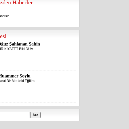
zden Haberler
berler
berler
esi
ğuz Şahlanan Şahin
İR KIYAFET BİN DUA
Muammer Soylu
asıl Bir Meslekî Eğitim