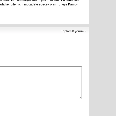
ları artık tam anlamıyla kâbus yaşamaktadır. Bu kâbustan
sada kendileri için mücadele edecek olan Türkiye Kamu-
Toplam 0 yorum »