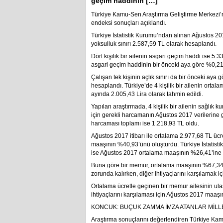
geçim haddinin […]
Türkiye Kamu-Sen Araştırma Geliştirme Merkezi’
endeksi sonuçları açıklandı.
Türkiye İstatistik Kurumu’ndan alınan Ağustos 201
yoksulluk sınırı 2.587,59 TL olarak hesaplandı.
Dört kişilik bir ailenin asgari geçim haddi ise 5.33
asgari geçim haddinin bir önceki aya göre %0,21 o
Çalışan tek kişinin açlık sınırı da bir önceki ay
hesaplandı. Türkiye’de 4 kişilik bir ailenin orta
ayında 2.005,43 Lira olarak tahmin edildi.
Yapılan araştırmada, 4 kişilik bir ailenin sağlık ku
için gerekli harcamanın Ağustos 2017 verilerine g
harcaması toplamı ise 1.218,93 TL oldu.
Ağustos 2017 itibarı ile ortalama 2.977,68 TL ücr
maaşının %40,93’ünü oluşturdu. Türkiye İstatistik
ise Ağustos 2017 ortalama maaşının %26,41’ine 
Buna göre bir memur, ortalama maaşının %67,34
zorunda kalırken, diğer ihtiyaçlarını karşılamak i
Ortalama ücretle geçinen bir memur ailesinin ulaş
ihtiyaçlarını karşılaması için Ağustos 2017 maaşı
KONCUK: BUÇUK ZAMMA İMZA ATANLAR MİLLE
Araştırma sonuçlarını değerlendiren Türkiye Ka