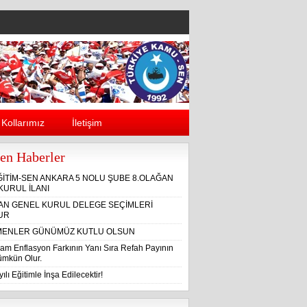
Kollarımız
İletişim
en Haberler
ĞİTİM-SEN ANKARA 5 NOLU ŞUBE 8.OLAĞAN
KURUL İLANI
ĞAN GENEL KURUL DELEGE SEÇİMLERİ
UR
ENLER GÜNÜMÜZ KUTLU OLSUN
am Enflasyon Farkının Yanı Sıra Refah Payının
Mümkün Olur.
ılı Eğitimle İnşa Edilecektir!