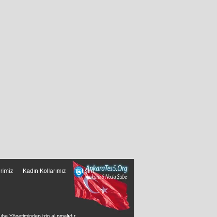
erimiz
Kadın Kollarımız
İletişim
ube Yönetiminden izin alınmalıdır.