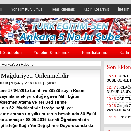
ri
Yönetim Kurulumuz
Temsilcilerimiz
Kadın Kollarımız
İletişim
Header yanı reklam alanı
ES Şubeleri
Yönetim Kurulumuz
Temsilcilerimiz
Kadın 
 Merkez'den Haberler
Son Eklen
l Mağduriyeti Önlenmelidir
16:50
TÜRK E
ŞUBE GENEL 
berler
| Bu yazıyı 2 kişi okudu |
0 yorum
12:47
8. OLA
zere 17/04/2015 tarihli ve 29329 sayılı Resmi
DUYURUSUD
yayımlanarak yürürlüğe giren Milli Eğitim
10:46
ÖĞRETM
Öğretmen Atama ve Yer Değiştirme
10:36
Gerçek Z
inin 52. Maddesinde isteğe bağlı yer
Verilmesi İle 
lerde aranan üç yıllık sürenin hesabında 30 Eylül
14:14
Türk Yüzy
ate alınmıştır. 08.05.2015 tarihli Öğretmenlerin
l İçi İsteğe Bağlı Yer Değiştirme Duyurusunda da,