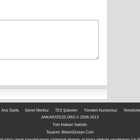
Ana Sayfa
Genel Merkez
TES Şubeleri
Yönetim Kurulumuz
Temsilcil
ANKARATES5.ORG © 2008-2013
Tüm Hakları Saklıdır.
Tasarım:
BilisimDizayn.Com
rin izinsiz olarak kopyala/yapıştır yöntemiyle alınması ve başka sitelerde yayınlanması için Ş