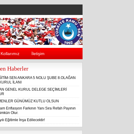
Kollarımız
İletişim
en Haberler
ĞİTİM-SEN ANKARA 5 NOLU ŞUBE 8.OLAĞAN
KURUL İLANI
ĞAN GENEL KURUL DELEGE SEÇİMLERİ
UR
ENLER GÜNÜMÜZ KUTLU OLSUN
am Enflasyon Farkının Yanı Sıra Refah Payının
Mümkün Olur.
ılı Eğitimle İnşa Edilecektir!