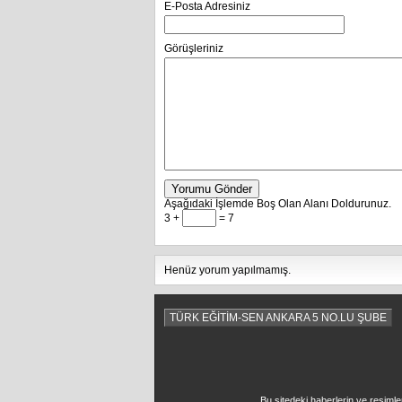
E-Posta Adresiniz
Görüşleriniz
Yorumu Gönder
Aşağıdaki İşlemde Boş Olan Alanı Doldurunuz.
3 +
= 7
Henüz yorum yapılmamış.
TÜRK EĞİTİM-SEN ANKARA 5 NO.LU ŞUBE
Bu sitedeki haberlerin ve resimle