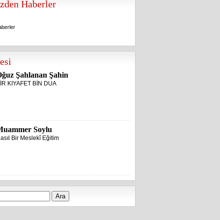
zden Haberler
berler
berler
esi
ğuz Şahlanan Şahin
İR KIYAFET BİN DUA
Muammer Soylu
asıl Bir Meslekî Eğitim