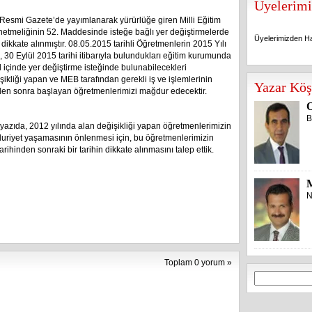
Üyelerimi
ı Resmi Gazete’de yayımlanarak yürürlüğe giren Milli Eğitim
etmeliğinin 52. Maddesinde isteğe bağlı yer değiştirmelerde
Üyelerimizden Ha
 dikkate alınmıştır. 08.05.2015 tarihli Öğretmenlerin 2015 Yılı
, 30 Eylül 2015 tarihi itibarıyla bulundukları eğitim kurumunda
l içinde yer değiştirme isteğinde bulunabilecekleri
Üyelerimizden Ha
ikliği yapan ve MEB tarafından gerekli iş ve işlemlerinin
Yazar Köş
nden sonra başlayan öğretmenlerimizi mağdur edecektir.
O
B
yazıda, 2012 yılında alan değişikliği yapan öğretmenlerimizin
riyet yaşamasının önlenmesi için, bu öğretmenlerimizin
arihinden sonraki bir tarihin dikkate alınmasını talep ettik.
N
Toplam 0 yorum »
Arama: