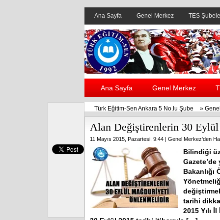
Ana Sayfa
Genel Merkez
TES Şubele
Ana Sayfa
Genel Merkez
T
Türk Eğitim-Sen Ankara 5 No.lu Şube
»
Genel
Alan Değiştirenlerin 30 Eylü
11 Mayıs 2015, Pazartesi, 9:44 |
Genel Merkez'den Ha
Bilindiği ü
Gazete’de 
Bakanlığı 
Yönetmeliğ
değiştirme
tarihi dikk
2015 Yılı İ