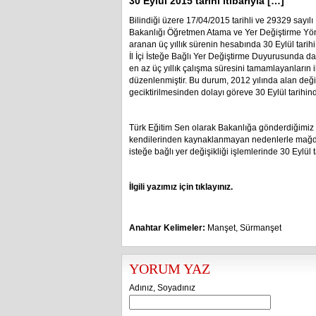
30 Eylül 2015 tarihi itibarıyla […]
Bilindiği üzere 17/04/2015 tarihli ve 29329 sayıl
Bakanlığı Öğretmen Atama ve Yer Değiştirme Yön
aranan üç yıllık sürenin hesabında 30 Eylül tarihi
İl İçi İsteğe Bağlı Yer Değiştirme Duyurusunda da
en az üç yıllık çalışma süresini tamamlayanların i
düzenlenmiştir. Bu durum, 2012 yılında alan değiş
geciktirilmesinden dolayı göreve 30 Eylül tarihi
Türk Eğitim Sen olarak Bakanlığa gönderdiğimiz 
kendilerinden kaynaklanmayan nedenlerle mağdu
isteğe bağlı yer değişikliği işlemlerinde 30 Eylül t
İlgili yazımız için tıklayınız.
Anahtar Kelimeler:
Manşet
,
Sürmanşet
YORUM YAZ
Adınız, Soyadınız