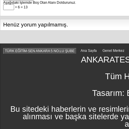
Aşağıdaki İşlemde Boş Olan Alanı Doldurunuz.
+ 6 = 13
Henüz yorum yapılmamış.
Ana Sayfa
Genel Merkez
TÜRK EĞİTİM-SEN ANKARA 5 NO.LU ŞUBE
ANKARATES
Tüm Ha
Tasarım:
Bu sitedeki haberlerin ve resimleri
alınması ve başka sitelerde y
a