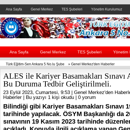
Ana Sayfa
Genel Merkez
TES Şubeleri
Yönetim Kurulumuz
Header yanı reklam alanı
Ana Sayfa
Genel Merkez
TES Şubeleri
Yönetim
Türk Eğitim-Sen Ankara 5 No.lu Şube
»
Genel Merkez'den Haberler
ALES ile Kariyer Basamakları Sınavı A
Bu Duruma Tedbir Geliştirilmeli.
23 Eylül 2023, Cumartesi, 9:53 |
Genel Merkez'den Haberl
Haberler
| Bu yazıyı 1 kişi okudu |
0 yorum
Bilindiği gibi Kariyer Basamakları Sınavı 
tarihinde yapılacak. ÖSYM Başkanlığı da 
sınavının 19 Kasım 2023 tarihinde düzenle
açıkladı. Konuyla ilgili açıklama yapan G