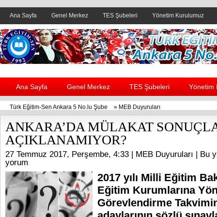
Ana Sayfa
Genel Merkez
TES Şubeleri
Yönetim Kurulumuz
Header yanı reklam alanı
Ana Sayfa
Genel Merkez
TES Şubeleri
Yönetim
Türk Eğitim-Sen Ankara 5 No.lu Şube
»
MEB Duyuruları
ANKARA’DA MÜLAKAT SONUÇLA
AÇIKLANAMIYOR?
27 Temmuz 2017, Perşembe, 4:33 |
MEB Duyuruları
| Bu y
yorum
2017 yılı Milli Eğitim Ba
Eğitim Kurumlarına Yön
Görevlendirme Takvimin
adaylarının sözlü sınavl