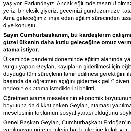
yaşıyor. Farkındayız. Ancak eğitimde tasarruf olmaz
yeriz, bir eksik giyeriz, gecemizi gündüzümüze katar 
Ama geleceğimizi inşa eden eğitim sürecinden tas
diye konuştu.
Sayın Cumhurbaşkanım, bu kardeşlerim çalışmak
güzel ülkenin daha kutlu geleceğine omuz verme
atama istiyor.
Ülkemizde pandemi döneminde eğitim alanında ya
vurgu yapan Geylan, kayıpların giderilmesi için eğit
duyduğu tüm süreçlerin tamir edilmesi gerektiğini if
başında da öğretmen açığını gidermek gelir” diyen
nedenle ek atama istediklerini belirtti.
Öğretmen atama meselesinin ekonomik boyutunun 
boyutuna da dikkat çeken Geylan, ataması yapıl
meselesinin toplumun sosyal yarası olduğunu söyl
Genel Başkan Geylan, Cumhurbaşkanı Erdoğan’ın
yapılmayan öğretmenlerin haklı talebine kulak vere