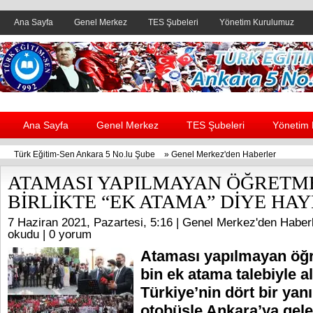
Ana Sayfa
Genel Merkez
TES Şubeleri
Yönetim Kurulumuz
Header yanı reklam alanı
Ana Sayfa
Genel Merkez
TES Şubeleri
Yönetim
Türk Eğitim-Sen Ankara 5 No.lu Şube
»
Genel Merkez'den Haberler
ATAMASI YAPILMAYAN ÖĞRETME
BİRLİKTE “EK ATAMA” DİYE HAY
7 Haziran 2021, Pazartesi, 5:16 |
Genel Merkez'den Haber
okudu |
0 yorum
Ataması yapılmayan öğ
bin ek atama talebiyle al
Türkiye’nin dört bir yan
otobüsle Ankara’ya gel