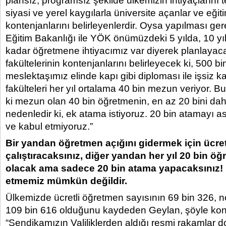
plansız, programsız şekilde ülkemizin ihtiyaçlarını
siyasi ve yerel kaygılarla üniversite açanlar ve eğiti
kontenjanlarını belirleyenlerdir. Oysa yapılması ger
Eğitim Bakanlığı ile YÖK önümüzdeki 5 yılda, 10 yı
kadar öğretmene ihtiyacımız var diyerek planlayac
fakültelerinin kontenjanlarını belirleyecek ki, 500 b
meslektaşımız elinde kapı gibi diploması ile işsiz 
fakülteleri her yıl ortalama 40 bin mezun veriyor. 
ki mezun olan 40 bin öğretmenin, en az 20 bini dah
nedenledir ki, ek atama istiyoruz. 20 bin atamayı a
ve kabul etmiyoruz.”
Bir yandan öğretmen açığını gidermek için ücre
çalıştıracaksınız, diğer yandan her yıl 20 bin ö
olacak ama sadece 20 bin atama yapacaksınız!
etmemiz mümkün değildir.
Ülkemizde ücretli öğretmen sayısının 69 bin 326, 
109 bin 616 olduğunu kaydeden Geylan, şöyle kon
“Sendikamızın Valiliklerden aldığı resmi rakamlar 