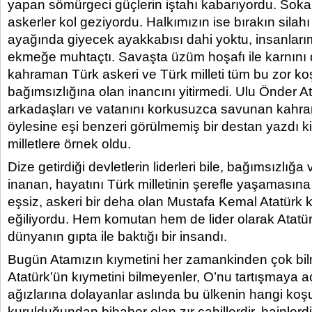
yapan sömürgeci güçlerin iştahı kabarıyordu. Sokak
askerler kol geziyordu. Halkımızın ise bırakın silahı 
ayağında giyecek ayakkabısı dahi yoktu, insanları
ekmeğe muhtaçtı. Savaşta üzüm hoşafı ile karnını
kahraman Türk askeri ve Türk milleti tüm bu zor koş
bağımsızlığına olan inancını yitirmedi. Ulu Önder At
arkadaşları ve vatanını korkusuzca savunan kahra
öylesine eşi benzeri görülmemiş bir destan yazdı 
milletlere örnek oldu.
Dize getirdiği devletlerin liderleri bile, bağımsızlığa
inanan, hayatını Türk milletinin şerefle yaşamasına
eşsiz, askeri bir deha olan Mustafa Kemal Atatürk 
eğiliyordu. Hem komutan hem de lider olarak Atatü
dünyanın gıpta ile baktığı bir insandı.
Bugün Atamızın kıymetini her zamankinden çok bil
Atatürk’ün kıymetini bilmeyenler, O’nu tartışmaya aça
ağızlarına dolayanlar aslında bu ülkenin hangi koşu
kurulduğundan bihaber olan zır cahillerdir, hainlerdi