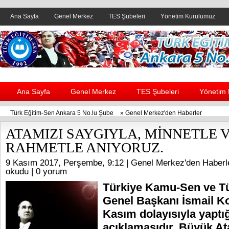
Ana Sayfa
Genel Merkez
TES Şubeleri
Yönetim Kurulumuz
Header yanı reklam alanı
Ana Sayfa
Genel Merkez
TES Şubeleri
Yönetim
Türk Eğitim-Sen Ankara 5 No.lu Şube
»
Genel Merkez'den Haberler
ATAMIZI SAYGIYLA, MİNNETLE 
RAHMETLE ANIYORUZ.
9 Kasım 2017, Perşembe, 9:12 |
Genel Merkez'den Haberl
okudu |
0 yorum
Türkiye Kamu-Sen ve T
Genel Başkanı İsmail K
Kasım dolayısıyla yaptığ
açıklamasıdır. Büyük At