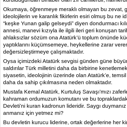
Okumaya, öğrenmeye meraklı olmayan bu zevat, gay
ideolojilerin ve karanlık fikirlerin esiri olmuş bu ne id
“keşke Yunan galip gelseydi” diyen dondurmacı kılık
annesi, manevi kızıyla ile ilgili ileri geri konuşan ta
ahlaksızlar sözüm ona Atatürk’ü toplum önünde k
yaptıklarını küçümsemeye, heykellerine zarar verer
değersizleştirmeye çalışmaktadır.
Oysa içimizdeki Atatürk sevgisi günden güne büyüm
saldırılar Türk milletini daha da birbirine kenetlemek
siyasetin, ideolojinin üzerinde olan Atatürk’e, temsil
daha da sahip çıkılmasına neden olmaktadır.
Mustafa Kemal Atatürk, Kurtuluş Savaşı’mızı zafer
kahraman ordumuzun komutanı ve bu topraklardak
Devleti’ni kuran kadronun lideridir. Saygı duymanız
anmanız için yetmez mi?
Bu devletin kurucu liderine, ortak değerlerine her ki