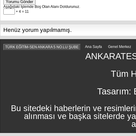
Yorumu Gönder
Aşağıdaki İşlemde Boş Olan Alanı Doldurunuz.
+ 4 = 11
Henüz yorum yapılmamış.
Ana Sayfa
Genel Merkez
TÜRK EĞİTİM-SEN ANKARA 5 NO.LU ŞUBE
ANKARATES
Tüm Ha
Tasarım:
Bu sitedeki haberlerin ve resimleri
alınması ve başka sitelerde y
a