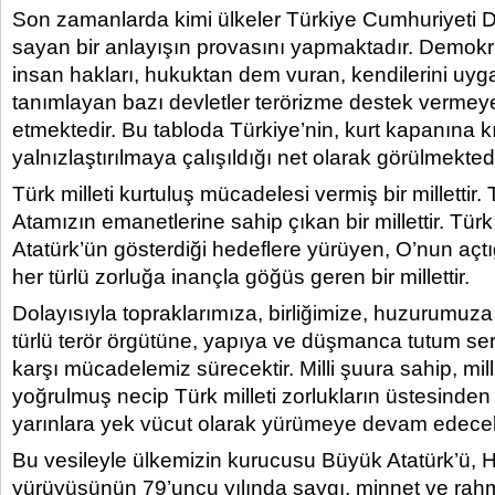
Son zamanlarda kimi ülkeler Türkiye Cumhuriyeti De
sayan bir anlayışın provasını yapmaktadır. Demokra
insan hakları, hukuktan dem vuran, kendilerini uyg
tanımlayan bazı devletler terörizme destek verme
etmektedir. Bu tabloda Türkiye’nin, kurt kapanına kı
yalnızlaştırılmaya çalışıldığı net olarak görülmektedi
Türk milleti kurtuluş mücadelesi vermiş bir millettir. T
Atamızın emanetlerine sahip çıkan bir millettir. Türk
Atatürk’ün gösterdiği hedeflere yürüyen, O’nun açtığ
her türlü zorluğa inançla göğüs geren bir millettir.
Dolayısıyla topraklarımıza, birliğimize, huzurumuz
türlü terör örgütüne, yapıya ve düşmanca tutum ser
karşı mücadelemiz sürecektir. Milli şuura sahip, milli
yoğrulmuş necip Türk milleti zorlukların üstesinden
yarınlara yek vücut olarak yürümeye devam edecek
Bu vesileyle ülkemizin kurucusu Büyük Atatürk’ü, 
yürüyüşünün 79’uncu yılında saygı, minnet ve rahm