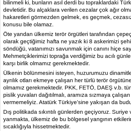
bilinmeli ki, bunların asıl derdi bu topraklardaki Tür
devletidir. Bu alçaklara verilen cezalar çok ağır olma
hakaretleri görmezden gelmek, es geçmek, cezası
konusu bile olamaz.
Öte yandan ülkemiz terör örgütleri tarafından çepe
olarak geçtiğimiz hafta ne yazık ki 8 askerimizi şehi
söndüğü, vatanımızı savunmak için canını hiçe sa
Mehmetçiklerimizi toprağa verdiğimiz bu acılı günle
karşı birlik olmamız gerekmektedir.
Ülkenin bölünmesini isteyen, huzurumuzu dinamitl
ayrılık otları ekmeye çalışan her türlü terör örgütü
olmamız gerekmektedir. PKK, FETÖ, DAEŞ v.b. tüm t
pislik yuvaları dağıtılmalı, aramıza sızmaya çalışan
vermemeliyiz. Atatürk Türkiye’sine yakışan da budu
Dış politikada sıkıntılı günlerden geçiyoruz. Suriye 
yanmakta, ülkemiz de bu bölgesel yangının etkileri
sıcaklığıyla hissetmektedir.