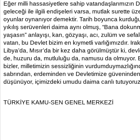
Eğer milli hassasiyetlere sahip vatandaşlarımızın D
geleceği ile ilgili endişeleri varsa, mutlak surette üz
oyunlar oynanıyor demektir. Tarih boyunca kurduğ
yıkılış serüvenleri daima aynı olmuş, “Bana dokun
yaşasın” anlayışı, kan, gözyaşı, acı, zulüm ve sefale
vatan, bu Devlet bizim en kıymetli varlığımızdır. Irak
Libya’da, Mısır’da bir kez daha görülmüştür ki, dev
de, huzuru da, mutluluğu da, namusu da olmuyor.
bizler, milletimizin sessizliğinin vurdumduymazlığın
sabrından, erdeminden ve Devletimize güveninden
düşünüyor, içimizdeki umudu daima canlı tutuyoruz
TÜRKİYE KAMU-SEN GENEL MERKEZİ