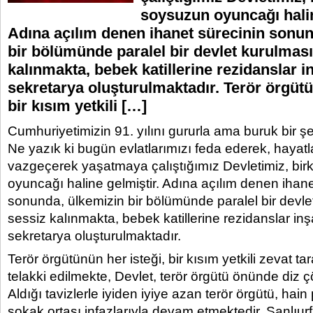
soysuzun oyuncağı halin
Adına açılım denen ihanet sürecinin sonun
bir bölümünde paralel bir devlet kurulmas
kalınmakta, bebek katillerine rezidanslar i
sekretarya oluşturulmaktadır. Terör örgütü
bir kısım yetkili […]
Cumhuriyetimizin 91. yılını gururla ama buruk bir şe
Ne yazık ki bugün evlatlarımızı feda ederek, hayat
vazgeçerek yaşatmaya çalıştığımız Devletimiz, bi
oyuncağı haline gelmiştir. Adına açılım denen ihane
sonunda, ülkemizin bir bölümünde paralel bir devl
sessiz kalınmakta, bebek katillerine rezidanslar in
sekretarya oluşturulmaktadır.
Terör örgütünün her isteği, bir kısım yetkili zevat ta
telakki edilmekte, Devlet, terör örgütü önünde diz ç
Aldığı tavizlerle iyiden iyiye azan terör örgütü, hain
sokak ortası infazlarıyla devam etmektedir. Şanlıu