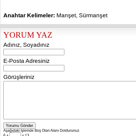
Anahtar Kelimeler:
Manşet
,
Sürmanşet
YORUM YAZ
Adınız, Soyadınız
E-Posta Adresiniz
Görüşleriniz
Yorumu Gönder
Aşağıdaki İşlemde Boş Olan Alanı Doldurunuz.
6 +
= 13