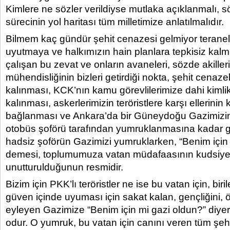
Kimlere ne sözler verildiyse mutlaka açıklanmalı, s
sürecinin yol haritası tüm milletimize anlatılmalıdır.
Bilmem kaç gündür şehit cenazesi gelmiyor teraneler
uyutmaya ve halkımızın hain planlara tepkisiz kal
çalışan bu zevat ve onların avaneleri, sözde akiller
mühendisliğinin bizleri getirdiği nokta, şehit cenaze
kalınması, KCK’nın kamu görevlilerimize dahi kiml
kalınması, askerlerimizin teröristlere karşı ellerinin k
bağlanması ve Ankara’da bir Güneydoğu Gazimizin 
otobüs şoförü tarafından yumruklanmasına kadar git
hadsiz şoförün Gazimizi yumruklarken, “Benim için
demesi, toplumumuza vatan müdafaasının kudsiyeti
unutturulduğunun resmidir.
Bizim için PKK’lı teröristler ne ise bu vatan için, biri
güven içinde uyuması için sakat kalan, gençliğini,
eyleyen Gazimize “Benim için mi gazi oldun?” diye
odur. O yumruk, bu vatan için canını veren tüm şehi