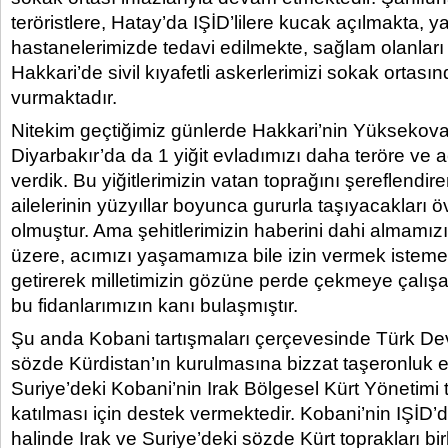
teröristlere, Hatay’da IŞİD’lilere kucak açılmakta, yar
hastanelerimizde tedavi edilmekte, sağlam olanları
Hakkari’de sivil kıyafetli askerlerimizi sokak ortas
vurmaktadır.
Nitekim geçtiğimiz günlerde Hakkari’nin Yüksekova 
Diyarbakır’da da 1 yiğit evladımızı daha teröre ve 
verdik. Bu yiğitlerimizin vatan toprağını şereflendi
ailelerinin yüzyıllar boyunca gururla taşıyacakları
olmuştur. Ama şehitlerimizin haberini dahi almamı
üzere, acımızı yaşamamıza bile izin vermek istem
getirerek milletimizin gözüne perde çekmeye çalışan
bu fidanlarımızın kanı bulaşmıştır.
Şu anda Kobani tartışmaları çerçevesinde Türk De
sözde Kürdistan’ın kurulmasına bizzat taşeronluk 
Suriye’deki Kobani’nin Irak Bölgesel Kürt Yönetimi 
katılması için destek vermektedir. Kobani’nin IŞİD
halinde Irak ve Suriye’deki sözde Kürt toprakları bir