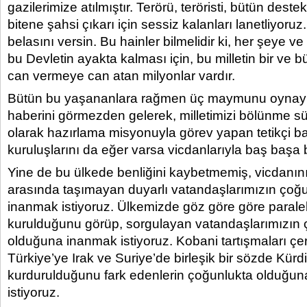
gazilerimize atılmıştır. Terörü, teröristi, bütün destek
bitene şahsi çıkarı için sessiz kalanları lanetliyoruz
belasını versin. Bu hainler bilmelidir ki, her şeye 
bu Devletin ayakta kalması için, bu milletin bir ve b
can vermeye can atan milyonlar vardır.
Bütün bu yaşananlara rağmen üç maymunu oynayıp,
haberini görmezden gelerek, milletimizi bölünme sü
olarak hazırlama misyonuyla görev yapan tetikçi b
kuruluşlarını da eğer varsa vicdanlarıyla baş başa 
Yine de bu ülkede benliğini kaybetmemiş, vicdanın
arasında taşımayan duyarlı vatandaşlarımızın çoğ
inanmak istiyoruz. Ülkemizde göz göre göre paralel 
kurulduğunu görüp, sorgulayan vatandaşlarımızın 
olduğuna inanmak istiyoruz. Kobani tartışmaları çe
Türkiye’ye Irak ve Suriye’de birleşik bir sözde Kürd
kurdurulduğunu fark edenlerin çoğunlukta olduğu
istiyoruz.