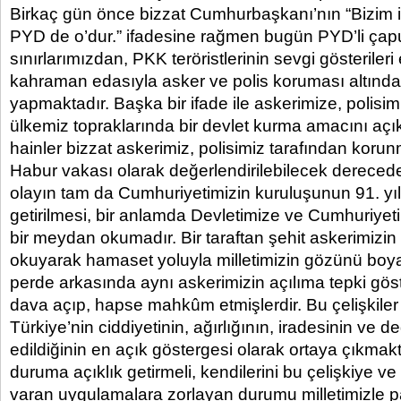
Birkaç gün önce bizzat Cumhurbaşkanı’nın “Bizim 
PYD de o’dur.” ifadesine rağmen bugün PYD’li çapu
sınırlarımızdan, PKK teröristlerinin sevgi gösterileri 
kahraman edasıyla asker ve polis koruması altında
yapmaktadır. Başka bir ifade ile askerimize, polisi
ülkemiz topraklarında bir devlet kurma amacını açı
hainler bizzat askerimiz, polisimiz tarafından korunm
Habur vakası olarak değerlendirilebilecek dereced
olayın tam da Cumhuriyetimizin kuruluşunun 91. 
getirilmesi, bir anlamda Devletimize ve Cumhuriyeti
bir meydan okumadır. Bir taraftan şehit askerimiz
okuyarak hamaset yoluyla milletimizin gözünü boy
perde arkasında aynı askerimizin açılıma tepki gö
dava açıp, hapse mahkûm etmişlerdir. Bu çelişkile
Türkiye’nin ciddiyetinin, ağırlığının, iradesinin ve d
edildiğinin en açık göstergesi olarak ortaya çıkmakta
duruma açıklık getirmeli, kendilerini bu çelişkiye v
varan uygulamalara zorlayan durumu milletimizle p