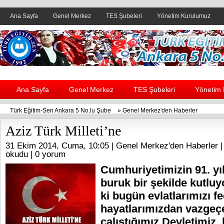
Ana Sayfa
Genel Merkez
TES Şubeleri
Yönetim Kurulumuz
Header yanı reklam alanı
Ana Sayfa
Genel Merkez
TES Şubeleri
Yönetim
Türk Eğitim-Sen Ankara 5 No.lu Şube
»
Genel Merkez'den Haberler
Aziz Türk Milleti’ne
31 Ekim 2014, Cuma, 10:05 |
Genel Merkez'den Haberler
|
okudu |
0 yorum
Cumhuriyetimizin 91. yı
buruk bir şekilde kutluy
ki bugün evlatlarımızı f
hayatlarımızdan vazgeç
çalıştığımız Devletimiz,