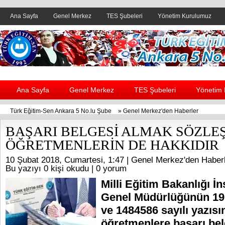
Ana Sayfa
Genel Merkez
TES Şubeleri
Yönetim Kurulumuz
Header yanı reklam alanı
Ana Sayfa
Genel Merkez
TES Şubeleri
Yönetim
Türk Eğitim-Sen Ankara 5 No.lu Şube
»
Genel Merkez'den Haberler
BAŞARI BELGESİ ALMAK SÖZLE
ÖĞRETMENLERİN DE HAKKIDIR
10 Şubat 2018, Cumartesi, 1:47 |
Genel Merkez'den Haberl
Bu yazıyı 0 kişi okudu |
0 yorum
Milli Eğitim Bakanlığı İ
Genel Müdürlüğünün 19.
ve 1484586 sayılı yazısı
öğretmenlere başarı bel