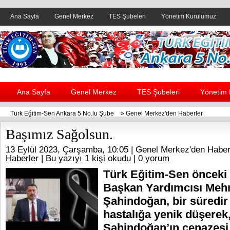
Ana Sayfa
Genel Merkez
TES Şubeleri
Yönetim Kurulumuz
Header yanı reklam alanı
Ana Sayfa
Genel Merkez
TES Şubeleri
Yönetim
Türk Eğitim-Sen Ankara 5 No.lu Şube
»
Genel Merkez'den Haberler
Başımız Sağolsun.
13 Eylül 2023, Çarşamba, 10:05 |
Genel Merkez'den Haber
Haberler
| Bu yazıyı 1 kişi okudu |
0 yorum
Türk Eğitim-Sen öncek
Başkan Yardımcısı Meh
Şahindoğan, bir süredir
hastalığa yenik düşerek, 
Şahindoğan’ın cenazesi