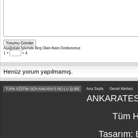
Yorumu Gönder
Aşağıdaki İşlemde Boş Olan Alanı Doldurunuz.
1 +
= 4
Henüz yorum yapılmamış.
Ana Sayfa
Genel Merkez
TÜRK EĞİTİM-SEN ANKARA 5 NO.LU ŞUBE
ANKARATES
Tüm Ha
Tasarım: