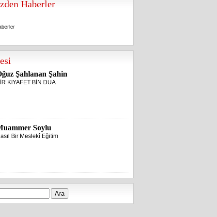
zden Haberler
berler
berler
esi
ğuz Şahlanan Şahin
İR KIYAFET BİN DUA
Muammer Soylu
asıl Bir Meslekî Eğitim