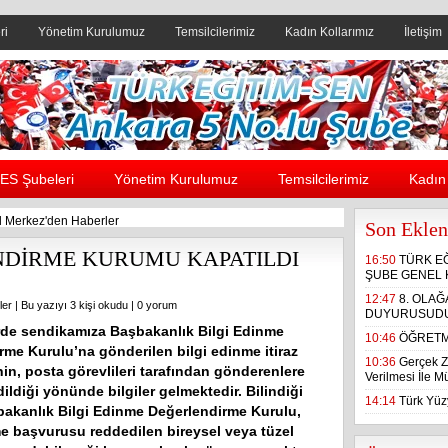
ri
Yönetim Kurulumuz
Temsilcilerimiz
Kadın Kollarımız
İletişim
Header yanı reklam alanı
ES Şubeleri
Yönetim Kurulumuz
Temsilcilerimiz
Kadın 
 Merkez'den Haberler
Son Eklen
NDİRME KURUMU KAPATILDI
16:50
TÜRK E
ŞUBE GENEL 
12:47
8. OLA
ler
| Bu yazıyı 3 kişi okudu |
0 yorum
DUYURUSUD
de sendikamıza Başbakanlık Bilgi Edinme
10:46
ÖĞRETM
rme Kurulu’na gönderilen bilgi edinme itiraz
10:36
Gerçek Z
nin, posta görevlileri tarafından gönderenlere
Verilmesi İle 
dildiği yönünde bilgiler gelmektedir. Bilindiği
14:14
Türk Yüzy
bakanlık Bilgi Edinme Değerlendirme Kurulu,
me başvurusu reddedilen bireysel veya tüzel