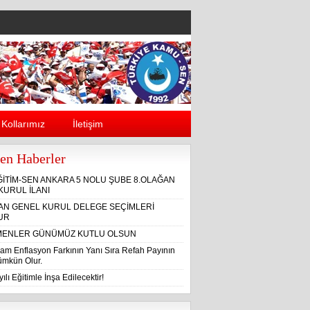
Kollarımız
İletişim
en Haberler
ĞİTİM-SEN ANKARA 5 NOLU ŞUBE 8.OLAĞAN
KURUL İLANI
ĞAN GENEL KURUL DELEGE SEÇİMLERİ
UR
ENLER GÜNÜMÜZ KUTLU OLSUN
am Enflasyon Farkının Yanı Sıra Refah Payının
Mümkün Olur.
ılı Eğitimle İnşa Edilecektir!