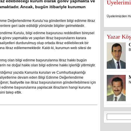
tiraz edebileceği kurum olarak görev yapmakta ve
Üyelerimi
ğlamaktadır. Ancak, bugün itibariyle kurumun
Üyelerimizden Ha
nme Değerlendirme Kurulu’na gönderilen bilgi edinme itiraz
renlere geri iade edildiği yönünde bilgiler gelmektedir.
Üyelerimizden Ha
lendirme Kurulu, bilgi edinme başvurusu reddedilen bireysel
Yazar Köş
ak görev yapmakta ve yapılan itiraz başvurularını karara
aliyetleri durdurulmuş olup ortada itiraz edilebilecek bir
O
a itiraz edilememektedir. Kaldı ki, kurumun web sitesi de
B
nınmış olan bilgi edinme başvurularına itiraz hakkı bugün
erin ne doğal hakkı olan bilgi edinme hakkı işlerliği yitirmiştir.
zdığımız yazıda Kanunla kurulan ve Cumhurbaşkanlığı
aaliyetlerine devam eden Bilgi Edinme Değerlendirme
N
ının; faaliyette ise itiraz başvurularının gönderilebilmesi için
bilgi edinme başvurularına yapılacak itirazların hangi kuruma
i talep ettik.
Arama: