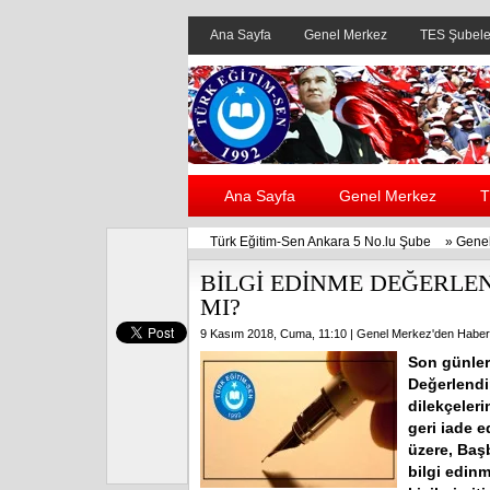
Ana Sayfa
Genel Merkez
TES Şubele
Ana Sayfa
Genel Merkez
T
Türk Eğitim-Sen Ankara 5 No.lu Şube
»
Genel
BİLGİ EDİNME DEĞERLE
MI?
9 Kasım 2018, Cuma, 11:10 |
Genel Merkez'den Haber
Son günler
Değerlendi
dilekçeleri
geri iade e
üzere, Baş
bilgi edin