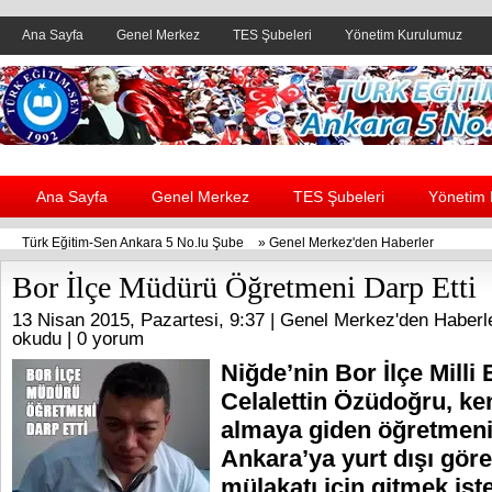
Ana Sayfa
Genel Merkez
TES Şubeleri
Yönetim Kurulumuz
Header yanı reklam alanı
Ana Sayfa
Genel Merkez
TES Şubeleri
Yönetim
Türk Eğitim-Sen Ankara 5 No.lu Şube
»
Genel Merkez'den Haberler
Bor İlçe Müdürü Öğretmeni Darp Etti
13 Nisan 2015, Pazartesi, 9:37 |
Genel Merkez'den Haberl
okudu |
0 yorum
Niğde’nin Bor İlçe Milli
Celalettin Özüdoğru, ke
almaya giden öğretmeni
Ankara’ya yurt dışı göre
mülakatı için gitmek is