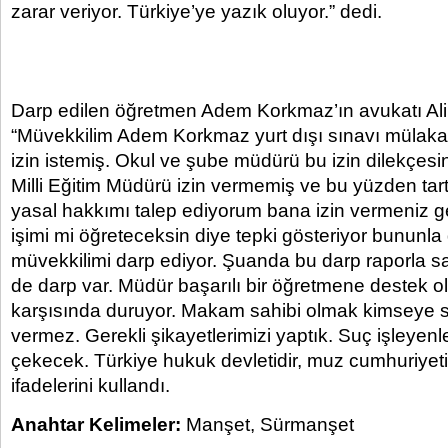
zarar veriyor. Türkiye’ye yazık oluyor.” dedi.
Darp edilen öğretmen Adem Korkmaz’ın avukatı Ali
“Müvekkilim Adem Korkmaz yurt dışı sınavı mülakatl
izin istemiş. Okul ve şube müdürü bu izin dilekçesin
Milli Eğitim Müdürü izin vermemiş ve bu yüzden tar
yasal hakkımı talep ediyorum bana izin vermeniz 
işimi mi öğreteceksin diye tepki gösteriyor bununl
müvekkilimi darp ediyor. Şuanda bu darp raporla sa
de darp var. Müdür başarılı bir öğretmene destek o
karşısında duruyor. Makam sahibi olmak kimseye s
vermez. Gerekli şikayetlerimizi yaptık. Suç işleyenl
çekecek. Türkiye hukuk devletidir, muz cumhuriyeti 
ifadelerini kullandı.
Anahtar Kelimeler:
Manşet
,
Sürmanşet