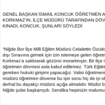
GENEL BAŞKAN İSMAİL KONCUK ÖĞRETMEN 
KORKMAZ’IN, İLÇE MÜDÜRÜ TARAFINDAN DÖV
KINADI, KONCUK, ŞUNLARI SÖYLEDİ
“Niğde Bor İlçe Milli Eğitim Müdürü Celalettin Özüd
dışı Sınavına girmek için izin istemeye gelen öğr
Korkmaz’a saldırarak gözünü morartmıştır. Bir Ilç
öğretmen dövmesi asla kabul edilemez. Türk Eğiti
gereken hukuki girişimi yapacağız. Valisi öğretmeni 
müdürü öğretmen döverse bu işin sonu hiç de iyi o
derhal bu dayakçı müdürü açığa almalıdır. Müdür b
Niğde şube başkanıydı. Sendika hepinizin malumu