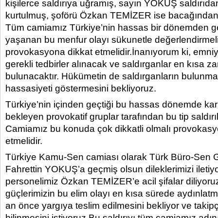
kişilerce saldırıya uğramış, sayın YOKUŞ saldırıd
kurtulmuş, şoförü Özkan TEMİZER ise bacağından 
Tüm camiamız Türkiye’nin hassas bir dönemden ge
yaşanan bu menfur olayı sükunetle değerlendirmeli,
provokasyona dikkat etmelidir.İnanıyorum ki, emniy
gerekli tedbirler alınacak ve saldırganlar en kısa 
bulunacaktır. Hükümetin de saldırganların bulunma
hassasiyeti göstermesini bekliyoruz.
Türkiye’nin içinden geçtiği bu hassas dönemde karı
bekleyen provokatif gruplar tarafından bu tip saldırıla
Camiamız bu konuda çok dikkatli olmalı provokasy
etmelidir.
Türkiye Kamu-Sen camiası olarak Türk Büro-Sen 
Fahrettin YOKUŞ’a geçmiş olsun dileklerimizi iletiyo
personelimiz Özkan TEMİZER’e acil şifalar diliyoru
güçlerimizin bu elim olayı en kısa sürede aydınlatmas
an önce yargıya teslim edilmesini bekliyor ve takip
bilinmesini istiyoruz.Bu saldırıyı tüm camiamız adın