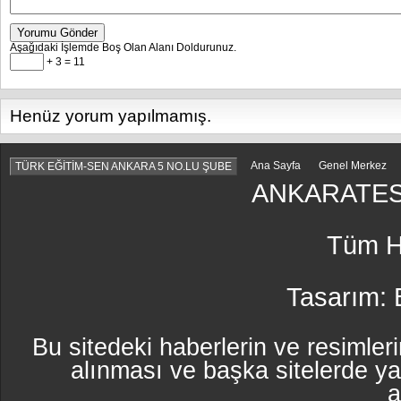
Yorumu Gönder
Aşağıdaki İşlemde Boş Olan Alanı Doldurunuz.
+ 3 = 11
Henüz yorum yapılmamış.
Ana Sayfa
Genel Merkez
TÜRK EĞİTİM-SEN ANKARA 5 NO.LU ŞUBE
ANKARATES
Tüm Ha
Tasarım:
Bu sitedeki haberlerin ve resimleri
alınması ve başka sitelerde y
a