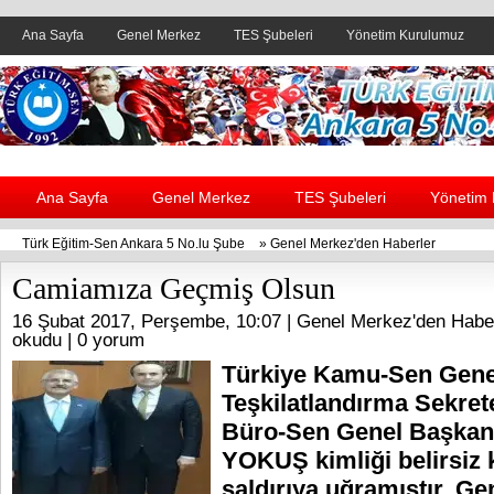
Ana Sayfa
Genel Merkez
TES Şubeleri
Yönetim Kurulumuz
Header yanı reklam alanı
Ana Sayfa
Genel Merkez
TES Şubeleri
Yönetim
Türk Eğitim-Sen Ankara 5 No.lu Şube
»
Genel Merkez'den Haberler
Camiamıza Geçmiş Olsun
16 Şubat 2017, Perşembe, 10:07 |
Genel Merkez'den Habe
okudu |
0 yorum
Türkiye Kamu-Sen Gene
Teşkilatlandırma Sekret
Büro-Sen Genel Başkanı
YOKUŞ kimliği belirsiz ki
saldırıya uğramıştır. G