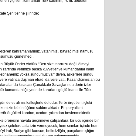
ilenen yiğitleri, kahraman Türk kadınını, 70’lik dedeleri,
le Şehitlerine şiirinde;
steren kahramanlarımız, vatanımızı, bayrağımızı namusu
musumuzu çiğnetmedi.
n Büyük Önder Atatürk “Ben size taarruzu değil ölmeyi
 zarfında yerimize başka kuvvetler ve kumandanlar kaim
r. “Cephanemiz yoksa süngümüz var” diyen, askerlere süngü
ıp yere yatınca düşman efradı da yere yattı. Kazandığımız an bu
afartalar’da kısacası Çanakkale Savaşlarında derin izler
üyük kumandanlığı, yerinde kararları, güçlü inancı ile Türk
de etrafımız kalleşlerle doludur. Terör örgütleri, içteki
e, ülkemizin bütünlüğüne saldırmaktadır. Emperyalizmi
terör örgütleri kandan, acıdan, yıkımdan beslenmektedir.
e projesini hayata geçirmeye çalışanlara, bir ucu içeride bir
ysuz çetelere asla izin vermeyecek; hem sınırları içinde hem
e’yi Irak, Suriye gibi kaosun, belirsizliğin, parçalanmışlığın