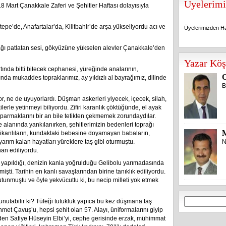
Üyelerimi
8 Mart Çanakkale Zaferi ve Şehitler Haftası dolayısıyla
epe’de, Anafartalar’da, Kilitbahir’de arşa yükseliyordu acı ve
Üyelerimizden Ha
lağı patlatan sesi, gökyüzüne yükselen alevler Çanakkale’den
Üyelerimizden Ha
Yazar Köş
rtında bitti bitecek cephanesi, yüreğinde analarının,
O
lında mukaddes topraklarımız, ay yıldızlı al bayrağımız, dilinde
B
 ne de uyuyorlardı. Düşman askerleri yiyecek, içecek, silah,
erle yetinmeyi biliyordu. Zifiri karanlık çöktüğünde, el ayak
 parmaklarını bir an bile tetikten çekmemek zorundaydılar.
e alanında yankılanırken, şehitlerimizin bedenleri toprağı
elikanlıların, kundaktaki bebesine doyamayan babaların,
yarım kalan hayatları yüreklere taş gibi oturmuştu.
N
han ediliyordu.
yapıldığı, denizin kanla yoğrulduğu Gelibolu yarımadasında
işti. Tarihin en kanlı savaşlarından birine tanıklık ediliyordu.
utunmuştu ve öyle yekvücuttu ki, bu necip milleti yok etmek
Arama:
 unutabilir ki? Tüfeği tutukluk yapıca bu kez düşmana taş
hmet Çavuş’u, hepsi şehit olan 57. Alayı, üniformalarını giyip
nden Safiye Hüseyin Elbi’yi, cephe gerisinde erzak, mühimmat