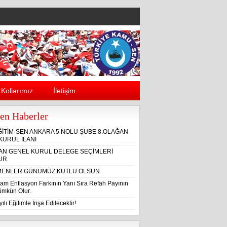
Kollarımız
İletişim
en Haberler
ĞİTİM-SEN ANKARA 5 NOLU ŞUBE 8.OLAĞAN
KURUL İLANI
ĞAN GENEL KURUL DELEGE SEÇİMLERİ
UR
ENLER GÜNÜMÜZ KUTLU OLSUN
am Enflasyon Farkının Yanı Sıra Refah Payının
Mümkün Olur.
ılı Eğitimle İnşa Edilecektir!