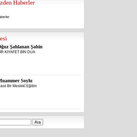
zden Haberler
berler
berler
esi
ğuz Şahlanan Şahin
İR KIYAFET BİN DUA
Muammer Soylu
asıl Bir Meslekî Eğitim