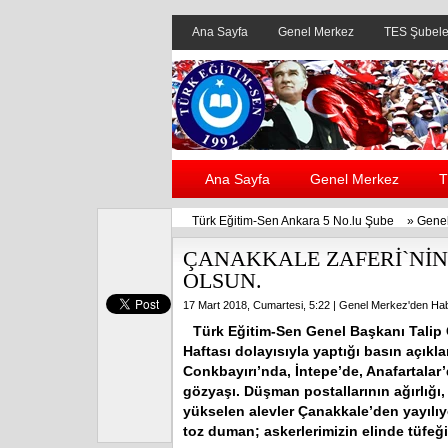
Ana Sayfa
Genel Merkez
TES Şubele
Ana Sayfa
Genel Merkez
T
Türk Eğitim-Sen Ankara 5 No.lu Şube
»
Genel
ÇANAKKALE ZAFERİ`NİN
OLSUN.
17 Mart 2018, Cumartesi, 5:22 |
Genel Merkez'den Hab
Türk Eğitim-Sen Genel Başkanı Talip G
Haftası dolayısıyla yaptığı basın açıkl
Conkbayırı’nda, İntepe’de, Anafartalar’
gözyaşı. Düşman postallarının ağırlığı
yükselen alevler Çanakkale’den yayılıyo
toz duman; askerlerimizin elinde tüfeği,