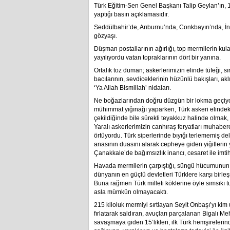
Türk Eğitim-Sen Genel Başkanı Talip Geylan’ın, 1
yaptığı basın açıklamasıdır.
Seddülbahir’de, Arıburnu’nda, Conkbayırı’nda, İnt
gözyaşı.
Düşman postallarının ağırlığı, top mermilerin ku
yayılıyordu vatan topraklarının dört bir yanına.
Ortalık toz duman; askerlerimizin elinde tüfeği, sı
bacılarının, sevdiceklerinin hüzünlü bakışları, ak
‘Ya Allah Bismillah’ nidaları.
Ne boğazlarından doğru düzgün bir lokma geçiyor,
mühimmat yığınağı yaparken, Türk askeri elindekil
çekildiğinde bile sürekli teyakkuz halinde olmak,
Yaralı askerlerimizin canhıraş feryatları muhaber
örtüyordu. Türk siperlerinde bıyığı terlememiş d
anasının duasını alarak cepheye giden yiğitlerin 
Çanakkale’de bağımsızlık inancı, cesaret ile imti
Havada mermilerin çarpıştığı, süngü hücumunun 
dünyanın en güçlü devletleri Türklere karşı birleşm
Buna rağmen Türk milleti köklerine öyle sımsıkı t
asla mümkün olmayacaktı.
215 kiloluk mermiyi sırtlayan Seyit Onbaşı’yı kim
fırlatarak saldıran, avuçları parçalanan Bigalı Me
savaşmaya giden 15’likleri, ilk Türk hemşireleri