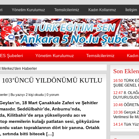
ri
Yönetim Kurulumuz
Temsilcilerimiz
Kadın Kollarımız
İletişim
Header yanı reklam alanı
ES Şubeleri
Yönetim Kurulumuz
Temsilcilerimiz
Kadın 
 Merkez'den Haberler
Son Eklen
 103’ÜNCÜ YILDÖNÜMÜ KUTLU
16:50
TÜRK E
ŞUBE GENEL 
12:47
8. OLA
erler
| Bu yazıyı 2 kişi okudu |
0 yorum
DUYURUSUD
eylan’ın, 18 Mart Çanakkale Zaferi ve Şehitler
10:46
ÖĞRETM
amasıdır. Seddülbahir’de, Arıburnu’nda,
10:36
Gerçek Z
da, Kilitbahir’de arşa yükseliyordu acı ve
Verilmesi İle 
, top mermilerin kulağı patlatan sesi, gökyüzüne
14:14
Türk Yüzy
rdu vatan topraklarının dört bir yanına. Ortalık
 sırtında bitti bitecek […]