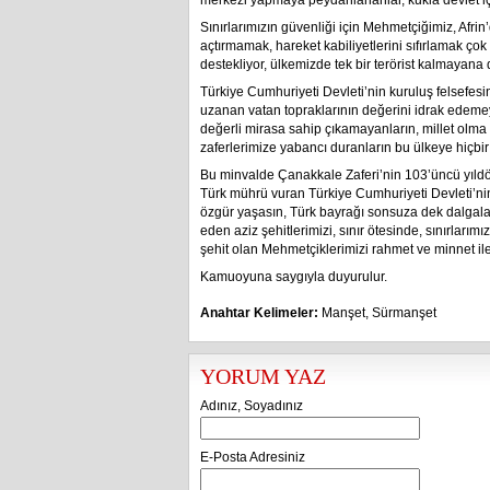
merkezi yapmaya peydahlananlar, kukla devlet içi
Sınırlarımızın güvenliği için Mehmetçiğimiz, Afrin
açtırmamak, hareket kabiliyetlerini sıfırlamak ço
destekliyor, ülkemizde tek bir terörist kalmayana
Türkiye Cumhuriyeti Devleti’nin kuruluş felsefesi
uzanan vatan topraklarının değerini idrak edemey
değerli mirasa sahip çıkamayanların, millet olma
zaferlerimize yabancı duranların bu ülkeye hiçbi
Bu minvalde Çanakkale Zaferi’nin 103’üncü yıldö
Türk mührü vuran Türkiye Cumhuriyeti Devleti’nin 
özgür yaşasın, Türk bayrağı sonsuza dek dalgala
eden aziz şehitlerimizi, sınır ötesinde, sınırları
şehit olan Mehmetçiklerimizi rahmet ve minnet il
Kamuoyuna saygıyla duyurulur.
Anahtar Kelimeler:
Manşet
,
Sürmanşet
YORUM YAZ
Adınız, Soyadınız
E-Posta Adresiniz