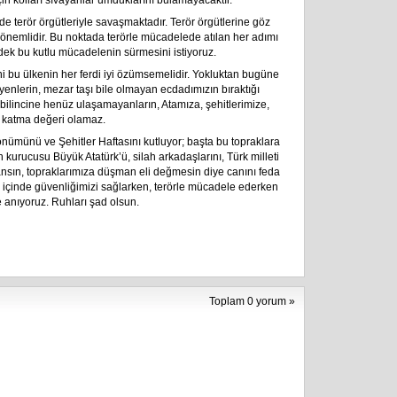
n kolları sıvayanlar umduklarını bulamayacaktır.
’de terör örgütleriyle savaşmaktadır. Terör örgütlerine göz
k önemlidir. Bu noktada terörle mücadelede atılan her adımı
 dek bu kutlu mücadelenin sürmesini istiyoruz.
ni bu ülkenin her ferdi iyi özümsemelidir. Yokluktan bugüne
enlerin, mezar taşı bile olmayan ecdadımızın bıraktığı
 bilincine henüz ulaşamayanların, Atamıza, şehitlerimize,
r katma değeri olamaz.
nümünü ve Şehitler Haftasını kutluyor; başta bu topraklara
kurucusu Büyük Atatürk’ü, silah arkadaşlarını, Türk milleti
nsın, topraklarımıza düşman eli değmesin diye canını feda
mız içinde güvenliğimizi sağlarken, terörle mücadele ederken
e anıyoruz. Ruhları şad olsun.
Toplam 0 yorum »