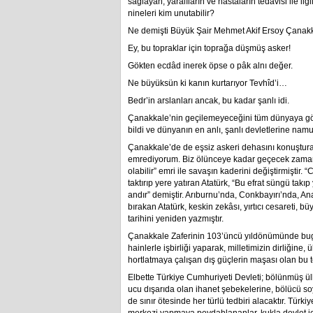
sağlayan, yaralıların ve hastaların tedavisi ile ilg
nineleri kim unutabilir?
Ne demişti Büyük Şair Mehmet Akif Ersoy Çanakka
Ey, bu topraklar için toprağa düşmüş asker!
Gökten ecdâd inerek öpse o pâk alnı değer.
Ne büyüksün ki kanın kurtarıyor Tevhîd’i…
Bedr’in arslanları ancak, bu kadar şanlı idi.
Çanakkale’nin geçilemeyeceğini tüm dünyaya gö
bildi ve dünyanın en anlı, şanlı devletlerine na
Çanakkale’de de eşsiz askeri dehasını konuştura
emrediyorum. Biz ölünceye kadar geçecek zaman
olabilir” emri ile savaşın kaderini değiştirmişti
taktırıp yere yatıran Atatürk, “Bu efrat süngü tak
andır” demiştir. Arıburnu’nda, Conkbayırı’nda, An
bırakan Atatürk, keskin zekâsı, yırtıcı cesareti, b
tarihini yeniden yazmıştır.
Çanakkale Zaferinin 103’üncü yıldönümünde bugün 
hainlerle işbirliği yaparak, milletimizin dirliğin
hortlatmaya çalışan dış güçlerin maşası olan bu 
Elbette Türkiye Cumhuriyeti Devleti; bölünmüş ülk
ucu dışarıda olan ihanet şebekelerine, bölücü so
de sınır ötesinde her türlü tedbiri alacaktır. Türkiy