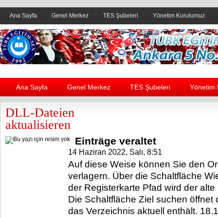
Ana Sayfa
Genel Merkez
TES Şubeleri
Yönetim Kurulumuz
Header yanı reklam alanı
Ana Sayfa
Genel Merkez
TES Şubeleri
Yönetim
DLL-Dateien
aktualisieren
Einträge veraltet
14 Haziran 2022, Salı, 8:51
Auf diese Weise können Sie den Or
verlagern. Über die Schaltfläche Wi
der Registerkarte Pfad wird der alte 
Die Schaltfläche Ziel suchen öffnet
das Verzeichnis aktuell enthält. 18.1