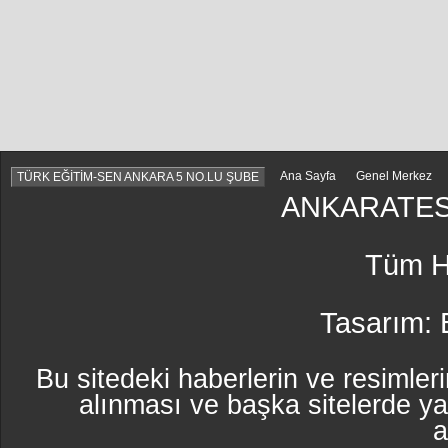
Ana Sayfa
Genel Merkez
TÜRK EĞİTİM-SEN ANKARA 5 NO.LU ŞUBE
ANKARATES
Tüm Ha
Tasarım:
Bu sitedeki haberlerin ve resimleri
alınması ve başka sitelerde y
a