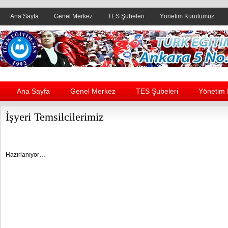
Ana Sayfa
Genel Merkez
TES Şubeleri
Yönetim Kurulumuz
Header yanı reklam alanı
Ana Sayfa
Genel Merkez
TES Şubeleri
Yönetim
İşyeri Temsilcilerimiz
Hazırlanıyor…