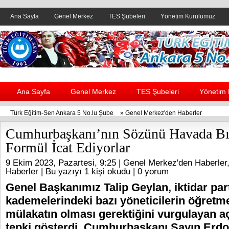
Ana Sayfa
Genel Merkez
TES Şubeleri
Yönetim Kurulumuz
Header yanı reklam alanı
Ana Sayfa
Genel Merkez
TES Şubeleri
Yönetim
Türk Eğitim-Sen Ankara 5 No.lu Şube
»
Genel Merkez'den Haberler
Cumhurbaşkanı’nın Sözünü Havada Bı
Formül İcat Ediyorlar
9 Ekim 2023, Pazartesi, 9:25 |
Genel Merkez'den Haberler
Haberler
| Bu yazıyı 1 kişi okudu |
0 yorum
Genel Başkanımız Talip Geylan, iktidar part
kademelerindeki bazı yöneticilerin öğretm
mülakatın olması gerektiğini vurgulayan a
tepki gösterdi. Cumhurbaşkanı Sayın Erdo