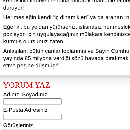
kendisinin ifadelerine takla attırarak manipüle etm
duruyor!
Her mesleğin kendi “iç dinamikleri” ya da aranan “nite
Eğer ki, bu yoldan yürürseniz, istisnasız her mesle
pozisyon için uygulayacağınız mülakata kendinizc
kurmuş olursunuz zaten.
Anlaşılan; bütün canlar toplanmış ve Sayın Cumhu
yayında 85 milyona verdiği sözü havada bırakmak iç
etme peşine düşmüş!”
YORUM YAZ
Adınız, Soyadınız
E-Posta Adresiniz
Görüşleriniz