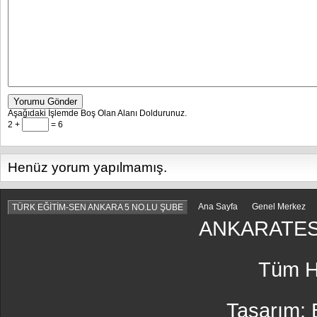
Yorumu Gönder
Aşağıdaki İşlemde Boş Olan Alanı Doldurunuz.
2 +
= 6
Henüz yorum yapılmamış.
Ana Sayfa
Genel Merkez
TÜRK EĞİTİM-SEN ANKARA 5 NO.LU ŞUBE
ANKARATES
Tüm Ha
Tasarım: