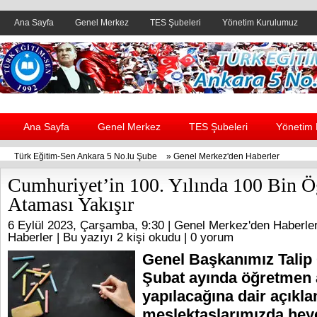
Ana Sayfa
Genel Merkez
TES Şubeleri
Yönetim Kurulumuz
Header yanı reklam alanı
Ana Sayfa
Genel Merkez
TES Şubeleri
Yönetim
Türk Eğitim-Sen Ankara 5 No.lu Şube
»
Genel Merkez'den Haberler
Cumhuriyet’in 100. Yılında 100 Bin 
Ataması Yakışır
6 Eylül 2023, Çarşamba, 9:30 |
Genel Merkez'den Haberle
Haberler
| Bu yazıyı 2 kişi okudu |
0 yorum
Genel Başkanımız Talip
Şubat ayında öğretmen
yapılacağına dair açıkl
meslektaşlarımızda hey