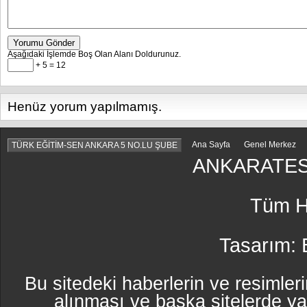
Yorumu Gönder
Aşağıdaki İşlemde Boş Olan Alanı Doldurunuz.
+ 5 = 12
Henüz yorum yapılmamış.
Ana Sayfa
Genel Merkez
TÜRK EĞİTİM-SEN ANKARA 5 NO.LU ŞUBE
ANKARATES
Tüm Ha
Tasarım:
Bu sitedeki haberlerin ve resimleri
alınması ve başka sitelerde y