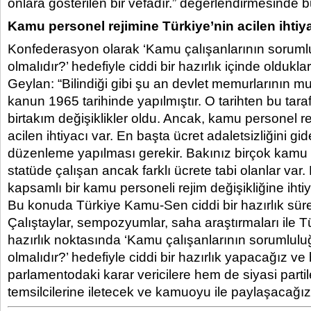
onlara gösterilen bir vefadır.” değerlendirmesinde 
Kamu personel rejimine Türkiye’nin acilen ihtiya
Konfederasyon olarak ‘Kamu çalışanlarının sorumlu
olmalıdır?’ hedefiyle ciddi bir hazırlık içinde oldukl
Geylan: “Bilindiği gibi şu an devlet memurlarının 
kanun 1965 tarihinde yapılmıştır. O tarihten bu tara
birtakım değişiklikler oldu. Ancak, kamu personel re
acilen ihtiyacı var. En başta ücret adaletsizliğini gi
düzenleme yapılması gerekir. Bakınız birçok kam
statüde çalışan ancak farklı ücrete tabi olanlar var
kapsamlı bir kamu personeli rejim değişikliğine iht
Bu konuda Türkiye Kamu-Sen ciddi bir hazırlık sürec
Çalıştaylar, sempozyumlar, saha araştırmaları ile T
hazırlık noktasında ‘Kamu çalışanlarının sorumluluğ
olmalıdır?’ hedefiyle ciddi bir hazırlık yapacağız v
parlamentodaki karar vericilere hem de siyasi partil
temsilcilerine iletecek ve kamuoyu ile paylaşacağız.