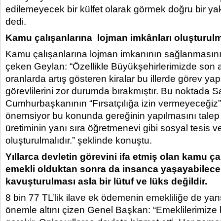
edilemeyecek bir külfet olarak görmek doğru bir yak
dedi.
Kamu çalışanlarına lojman imkânları oluşturulma
Kamu çalışanlarına lojman imkanının sağlanmasın
çeken Geylan: “Özellikle Büyükşehirlerimizde son a
oranlarda artış gösteren kiralar bu illerde görev y
görevlilerini zor durumda bırakmıştır. Bu noktada S
Cumhurbaşkanının “Fırsatçılığa izin vermeyeceğiz”
önemsiyor bu konunda gereğinin yapılmasını talep
üretiminin yanı sıra öğretmenevi gibi sosyal tesis v
oluşturulmalıdır.” şeklinde konuştu.
Yıllarca devletin görevini ifa etmiş olan kamu ça
emekli olduktan sonra da insanca yaşayabileceğ
kavuşturulması asla bir lütuf ve lüks değildir.
8 bin 77 TL’lik ilave ek ödemenin emekliliğe de yan
önemle altını çizen Genel Başkan: “Emeklilerimize 