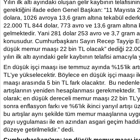
Yılın ilk altı ayındaki oluşan gelir kaybının telafisi
gerektiğini ifade eden Genel Başkan: “11 Mayısta 
dolara, 1026 avroya 13,6 gram altına tekabül ederk
22.000 TL 844 dolar, 773 avro ve 13,6 gram altına k
gelmektedir. Yani 281 dolar 253 avro ve 3,7 gram a
konusudur. Cumhurbaşkanı Sayın Recep Tayyip Er
düşük memur maaşı 22 bin TL olacak” dediği 22.0
yılın ilk altı ayındaki gelir kaybının telafisi amacıyla 
En düşük işçi maaşı ise temmuz ayında %15’lik art
TL’ye yükselecektir. Böylece en düşük işçi maaşı 
maaşı arasında 5 bin TL fark olacaktır. Bu neden
artışlarının yeniden hesaplanması gerekmektedir.
olarak; en düşük dereceli memur maaşı 22 bin TL’ye
sonra enflasyon farkı ve %6’lık ikinci yarıyıl artışı 
bu artışlar aynı şekilde tüm memur maaşlarına uygu
payı uygulaması ile en azından asgari geçim haddi
düzeye getirilmelidir.” dedi.
Cumhurbaşkanı’nın; ‘en düşük memur maaşı iş