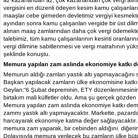
az kazanandan az, çok kazanandan çok vergi alın
vergisini en düzenli ödeyen kesim kamu çalışanlar
maaşlar cebe girmeden devletimiz vergiyi kesmektedi
ayından sonra kamu çalışanları vergide bir üst dilim
alınan maaş zamlarından daha çok vergi ödemektedi
talebimiz, tüm kamu çalışanlarının kesinti oranların
vergi dilimine sabitlenmesi ve vergi matrahının yükse
şeklinde konuştu.
Memura yapılan zam aslında ekonomiye katkı d
Memurun aldığı zamları yastık altı yapmayacağını
Başkan yapılacak zamların ülke ekonomisine katkı 
Geylan:“6 Şubat depreminin, ETY düzenlenmesinin 
birtakım mali külfetler oldu. Ama şu gerçek gözden
Memura yapılan zam aslında ekonomiye katkı deme
zammı yastık altı yapmayacaktır. Markette, pazar
harcayarak ekonomiye katma değer sağlayacaktır. 
memura zam yaparak, bir cebinden aldığını diğeri
Dolayısıyla memura verilecek bu zamların ülke bütç