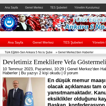
Ana Sayfa
Genel Merkez
TES Şubeleri
Yönetim Kurulumuz
Header yanı reklam alanı
Ana Sayfa
Genel Merkez
TES Şubeleri
Yönetim
Türk Eğitim-Sen Ankara 5 No.lu Şube
»
Genel Merkez'den Haberler
Devletimiz Emeklilere Vefa Göstermeli
10 Temmuz 2023, Pazartesi, 10:29 |
Genel Merkez'den Hab
Haberler
| Bu yazıyı 2 kişi okudu |
0 yorum
En düşük memur maaşı 
olacak açıklaması tam o
yansıtmamaktadır. Kanun
eksiklikler olduğunu k
Başkan, konfederasyon o