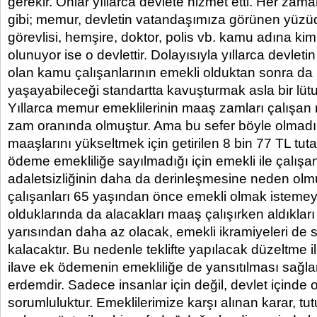
gerekir. Onlar yıllarca devlete hizmet etti. Her zama
gibi; memur, devletin vatandaşımıza görünen yüzü
görevlisi, hemşire, doktor, polis vb. kamu adına ki
olunuyor ise o devlettir. Dolayısıyla yıllarca devletin
olan kamu çalışanlarının emekli olduktan sonra da
yaşayabileceği standartta kavuşturmak asla bir lütuf
Yıllarca memur emeklilerinin maaş zamları çalışan
zam oranında olmuştur. Ama bu sefer böyle olmad
maaşlarını yükseltmek için getirilen 8 bin 77 TL tuta
ödeme emekliliğe sayılmadığı için emekli ile çalış
adaletsizliğinin daha da derinleşmesine neden olm
çalışanları 65 yaşından önce emekli olmak istemey
olduklarında da alacakları maaş çalışırken aldıklar
yarısından daha az olacak, emekli ikramiyeleri de
kalacaktır. Bu nedenle teklifte yapılacak düzeltme il
ilave ek ödemenin emekliliğe de yansıtılması sağlan
erdemdir. Sadece insanlar için değil, devlet içinde 
sorumluluktur. Emeklilerimize karşı alınan karar, tu