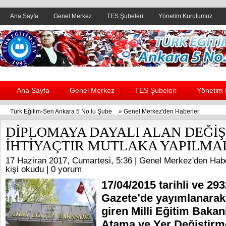
Ana Sayfa
Genel Merkez
TES Şubeleri
Yönetim Kurulumuz
Header yanı reklam alanı
Ana Sayfa
Genel Merkez
TES Şubeleri
Yönetim
Türk Eğitim-Sen Ankara 5 No.lu Şube
»
Genel Merkez'den Haberler
DİPLOMAYA DAYALI ALAN DEĞİŞİ
İHTİYAÇTIR MUTLAKA YAPILMA
17 Haziran 2017, Cumartesi, 5:36 |
Genel Merkez'den Habe
kişi okudu |
0 yorum
17/04/2015 tarihli ve 29
Gazete’de yayımlanarak
giren Milli Eğitim Baka
Atama ve Yer Değiştirm