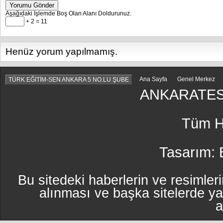
Yorumu Gönder
Aşağıdaki İşlemde Boş Olan Alanı Doldurunuz.
+ 2 = 11
Henüz yorum yapılmamış.
Ana Sayfa
Genel Merkez
TÜRK EĞİTİM-SEN ANKARA 5 NO.LU ŞUBE
ANKARATES
Tüm Ha
Tasarım:
Bu sitedeki haberlerin ve resimleri
alınması ve başka sitelerde y
a