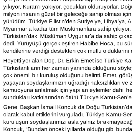
yıkıyor, Kuran’ı yakıyor, çocukları öldürüyorlar. Do
milyon insanın güzel bir geleceğe sahip olması içi
yürüdüm. Türkiye Filistin’den Suriye’ye, Libya’ya, 
Myanmar’a kadar tüm Müslümanlara sahip çıkıyor
Türkistan’daki Müslüman Uygurlar’a da sahip çıka
dedi. Yürüyüşü gerçekleştiren Habibe Hoca, bu sür
kendilerine verdiği destekten çok mutlu olduklarını 
Heyetti yer alan Doç. Dr. Erkin Emet ise Türkiye 
Türkistanlıların her zaman yanında olduğunu söyley
çok önemli bir kuruluş olduğunu belirtti. Emet, gö
yaşayan soydaşlarımızın uğradığı haksızlıkları ve
kamuoyuna anlatmak için yapılan eylemler dahil her 
sundukları katkılarından ötürü Türkiye Kamu-Sen’e te
Genel Başkan İsmail Koncuk da Doğu Türkistan’da 
olarak kabul ettiklerini vurguladı. Türkiye Kamu-Sen
kuruluşun soydaşlarımızı asla yalnız bırakmayaca
Koncuk, “Bundan önceki yıllarda olduğu gibi bund