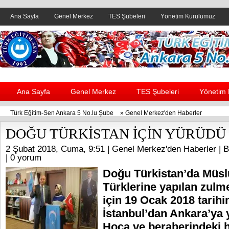
Ana Sayfa
Genel Merkez
TES Şubeleri
Yönetim Kurulumuz
Header yanı reklam alanı
Ana Sayfa
Genel Merkez
TES Şubeleri
Yönetim
Türk Eğitim-Sen Ankara 5 No.lu Şube
»
Genel Merkez'den Haberler
DOĞU TÜRKİSTAN İÇİN YÜRÜDÜ
2 Şubat 2018, Cuma, 9:51 |
Genel Merkez'den Haberler
| B
|
0 yorum
Doğu Türkistan’da Müs
Türklerine yapılan zulm
için 19 Ocak 2018 tarihi
İstanbul’dan Ankara’ya
Hoca ve beraberindeki h