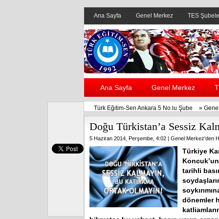
Ana Sayfa
Genel Merkez
TES Şubele
Ana Sayfa
Genel Merkez
T
Türk Eğitim-Sen Ankara 5 No.lu Şube
»
Genel
Doğu Türkistan’a Sessiz Kal
5 Haziran 2014, Perşembe, 4:02 |
Genel Merkez'den H
Türkiye Ka
Koncuk’un 
tarihli ba
soydaşlarım
soykırımın
dönemler ha
katliamları