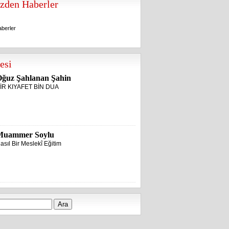
zden Haberler
berler
berler
esi
ğuz Şahlanan Şahin
İR KIYAFET BİN DUA
Muammer Soylu
asıl Bir Meslekî Eğitim