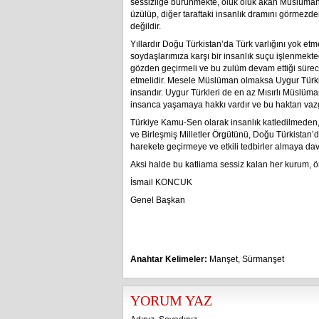
sessizliğe bürünmekte, oluk oluk akan Müslüman-
üzülüp, diğer taraftaki insanlık dramını görmezde
değildir.
Yıllardır Doğu Türkistan’da Türk varlığını yok et
soydaşlarımıza karşı bir insanlık suçu işlenmektedi
gözden geçirmeli ve bu zulüm devam ettiği sürece 
etmelidir. Mesele Müslüman olmaksa Uygur Türkl
insandır. Uygur Türkleri de en az Mısırlı Müslüm
insanca yaşamaya hakkı vardır ve bu haktan vaz
Türkiye Kamu-Sen olarak insanlık katledilmede
ve Birleşmiş Milletler Örgütünü, Doğu Türkistan’
harekete geçirmeye ve etkili tedbirler almaya dav
Aksi halde bu katliama sessiz kalan her kurum, ör
İsmail KONCUK
Genel Başkan
Anahtar Kelimeler:
Manşet
,
Sürmanşet
YORUM YAZ