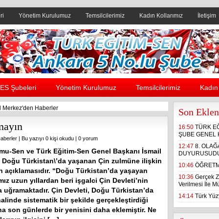
ri
Yönetim Kurulumuz
Temsilcilerimiz
Kadın Kollarımız
İletişim
Header yanı reklam alanı
ES Şubeleri
Yönetim Kurulumuz
Temsilcilerimiz
Kadın 
 Merkez'den Haberler
Son Eklen
mayın
16:50
TÜRK E
ŞUBE GENEL 
aberler
| Bu yazıyı 0 kişi okudu |
0 yorum
12:47
8. OLA
mu-Sen ve Türk Eğitim-Sen Genel Başkanı İsmail
DUYURUSUD
Doğu Türkistan\’da yaşanan Çin zulmüne ilişkin
10:46
ÖĞRETM
sın açıklamasıdır. “Doğu Türkistan’da yaşayan
10:36
Gerçek Z
ız uzun yıllardan beri işgalci Çin Devleti’nin
Verilmesi İle 
a uğramaktadır. Çin Devleti, Doğu Türkistan’da
14:14
Türk Yüzy
linde sistematik bir şekilde gerçekleştirdiği
na son günlerde bir yenisini daha eklemiştir. Ne