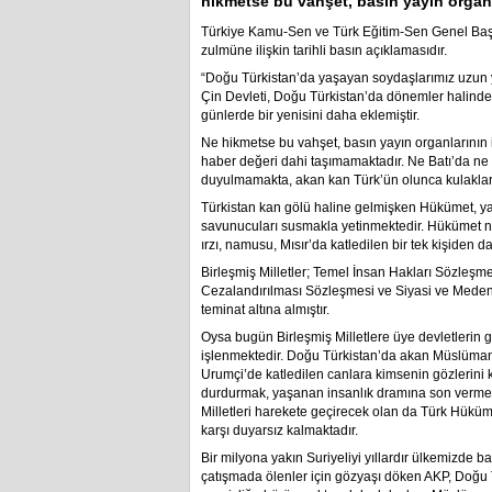
hikmetse bu vahşet, basın yayın organla
Türkiye Kamu-Sen ve Türk Eğitim-Sen Genel Baş
zulmüne ilişkin tarihli basın açıklamasıdır.
“Doğu Türkistan’da yaşayan soydaşlarımız uzun yı
Çin Devleti, Doğu Türkistan’da dönemler halinde s
günlerde bir yenisini daha eklemiştir.
Ne hikmetse bu vahşet, basın yayın organlarının 
haber değeri dahi taşımamaktadır. Ne Batı’da ne de
duyulmamakta, akan kan Türk’ün olunca kulaklar s
Türkistan kan gölü haline gelmişken Hükümet, 
savunucuları susmakla yetinmektedir. Hükümet ne
ırzı, namusu, Mısır’da katledilen bir tek kişiden d
Birleşmiş Milletler; Temel İnsan Hakları Sözleşm
Cezalandırılması Sözleşmesi ve Siyasi ve Medeni
teminat altına almıştır.
Oysa bugün Birleşmiş Milletlere üye devletlerin 
işlenmektedir. Doğu Türkistan’da akan Müslüman-T
Urumçi’de katledilen canlara kimsenin gözlerini 
durdurmak, yaşanan insanlık dramına son vermek 
Milletleri harekete geçirecek olan da Türk Hüküme
karşı duyarsız kalmaktadır.
Bir milyona yakın Suriyeliyi yıllardır ülkemizde bar
çatışmada ölenler için gözyaşı döken AKP, Doğu T