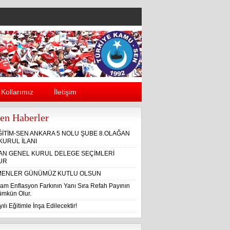
Kollarımız
İletişim
en Haberler
ĞİTİM-SEN ANKARA 5 NOLU ŞUBE 8.OLAĞAN
KURUL İLANI
ĞAN GENEL KURUL DELEGE SEÇİMLERİ
UR
ENLER GÜNÜMÜZ KUTLU OLSUN
am Enflasyon Farkının Yanı Sıra Refah Payının
Mümkün Olur.
ılı Eğitimle İnşa Edilecektir!