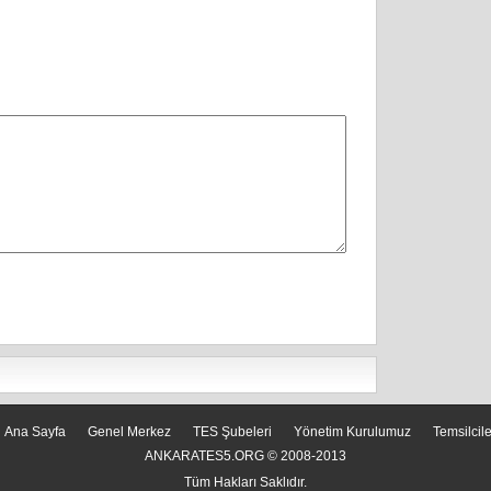
Ana Sayfa
Genel Merkez
TES Şubeleri
Yönetim Kurulumuz
Temsilcil
ANKARATES5.ORG © 2008-2013
Tüm Hakları Saklıdır.