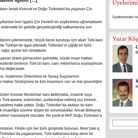
rının ilgisini […]
Üyelerimi
kanı İsmail Koncuk’un Doğu Türkistan\’da yaşanan Çin
Üyelerimizden Ha
llardan beri işgalci Çin Devleti’nin soykırımına uğramaktadır.
istematik bir şekilde gerçekleştirdiği katliamlarına son
Üyelerimizden Ha
Yazar Köş
ilgisini çekmemekte, birçok basın kuruluşu için akan Türk kanı
 Türkiye’de işgal altındaki Türkistan’ın çığlığı bir türlü
O
ağır, gözler kör olmaktadır.
B
yaşanan dramı görmezden gelmekte, sözde insan hakları
zdinde binlerce Türk’ün kanı, canı; milyonlarca soydaşımızın
aha değersizdir.
esi, Soykırımın Önlenmesi ve Savaş Suçlularının
 Haklar Sözleşmesi ile tüm insanların can ve mal güvenliğini
N
gözleri önünde Müslüman kanı akıtılmakta, insanlık suçu
ürk kanına, evlerinden, yurtlarından edilmiş yüz binlere,
kapatma hakkı yoktur. Doğu Türkistan’da akıtılan bu kanı
insanlığın üzerine düşen bir sorumluluktur. Ancak Birleşmiş
tinin hassasiyeti olacaktır. Ne yazık ki AKP, Doğu Türkistan’a
Arama:
ındıran, Filistin için her türlü girişimde bulunan, Mısır’daki iç
ürkistan’da yaşananlara, Türk katliamına karşı derin bir