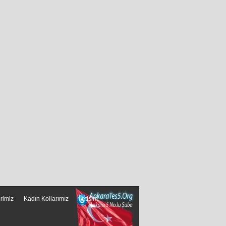
erimiz
Kadın Kollarımız
İletişim