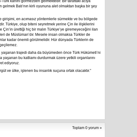
Türk kanını görmezden gelmektedir. Bir taraftaki acıya
n gelmek Batı’nın kirli oyununa alet olmaktan başka bir şey
me girişimi, en acımasız yöntemlerle sürmekte ve bu bölgede
r. Türkiye, olup biteni seyretmek yerine Çin ile ilişkilerini
Çin’in ürettiği hiç bir malın Türkiye’ye giremeyeceğini ilan
eri de Müslüman’dır. Mesele insan olmaksa Türkler de
anlar kadar önemli görülmelidir. Hür dünyada Türklerin de
geçilemez.
n, yaşanan trajedi daha da büyümeden önce Türk Hükümeti’ni
da yaşanan bu katliamı durdurmak üzere yetkili organlarını
et ediyoruz.
güt ve ülke, işlenen bu insanlık suçuna ortak olacaktır.”
Toplam 0 yorum »