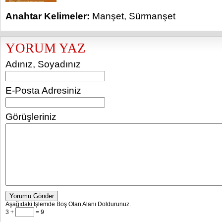
Anahtar Kelimeler:
Manşet
,
Sürmanşet
YORUM YAZ
Adınız, Soyadınız
E-Posta Adresiniz
Görüşleriniz
Yorumu Gönder
Aşağıdaki İşlemde Boş Olan Alanı Doldurunuz.
3 +
= 9