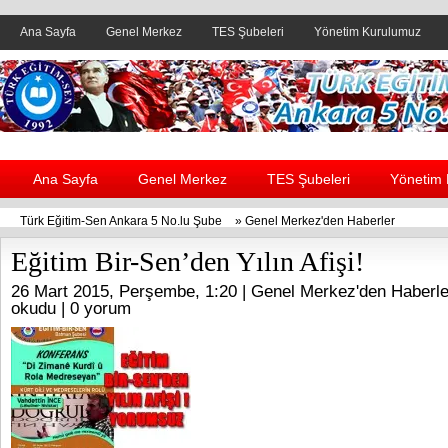
Ana Sayfa
Genel Merkez
TES Şubeleri
Yönetim Kurulumuz
Header yanı reklam alanı
Ana Sayfa
Genel Merkez
TES Şubeleri
Yönetim
Türk Eğitim-Sen Ankara 5 No.lu Şube
»
Genel Merkez'den Haberler
Eğitim Bir-Sen’den Yılın Afişi!
26 Mart 2015, Perşembe, 1:20 |
Genel Merkez'den Haberle
okudu |
0 yorum