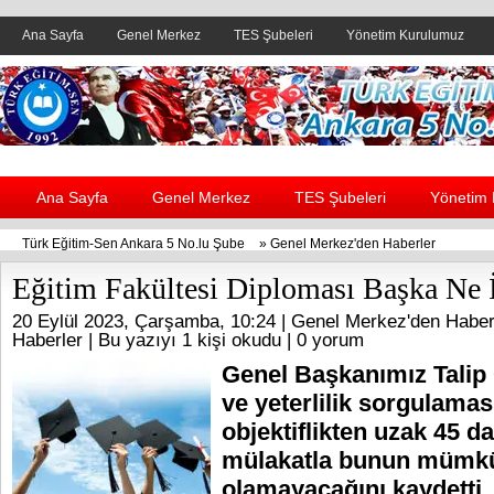
Ana Sayfa
Genel Merkez
TES Şubeleri
Yönetim Kurulumuz
Header yanı reklam alanı
Ana Sayfa
Genel Merkez
TES Şubeleri
Yönetim
Türk Eğitim-Sen Ankara 5 No.lu Şube
»
Genel Merkez'den Haberler
Eğitim Fakültesi Diploması Başka Ne İ
20 Eylül 2023, Çarşamba, 10:24 |
Genel Merkez'den Haber
Haberler
| Bu yazıyı 1 kişi okudu |
0 yorum
Genel Başkanımız Talip 
ve yeterlilik sorgulamas
objektiflikten uzak 45 da
mülakatla bunun mümk
olamayacağını kaydett