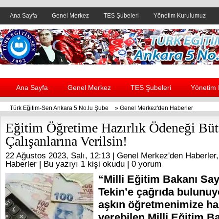
Ana Sayfa
Genel Merkez
TES Şubeleri
Yönetim Kurulumuz
Header yanı reklam alanı
Ana Sayfa
Genel Merkez
TES Şubeleri
Yönetim
Türk Eğitim-Sen Ankara 5 No.lu Şube
»
Genel Merkez'den Haberler
Eğitim Öğretime Hazırlık Ödeneği Bü
Çalışanlarına Verilsin!
22 Ağustos 2023, Salı, 12:13 |
Genel Merkez'den Haberler
Haberler
| Bu yazıyı 1 kişi okudu |
0 yorum
“Milli Eğitim Bakanı Sa
Tekin’e çağrıda bulunuy
aşkın öğretmenimize haz
verebilen Milli Eğitim Ba