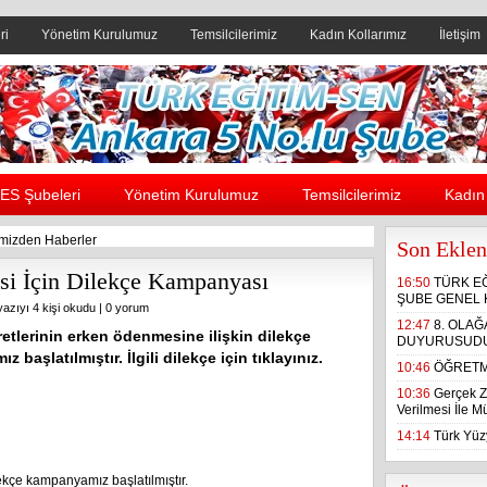
ri
Yönetim Kurulumuz
Temsilcilerimiz
Kadın Kollarımız
İletişim
Header yanı reklam alanı
ES Şubeleri
Yönetim Kurulumuz
Temsilcilerimiz
Kadın 
mizden Haberler
Son Eklen
si İçin Dilekçe Kampanyası
16:50
TÜRK E
ŞUBE GENEL 
yazıyı 4 kişi okudu |
0 yorum
12:47
8. OLA
etlerinin erken ödenmesine ilişkin dilekçe
DUYURUSUD
 başlatılmıştır. İlgili dilekçe için tıklayınız.
10:46
ÖĞRETM
10:36
Gerçek Z
Verilmesi İle 
14:14
Türk Yüzy
ekçe kampanyamız başlatılmıştır.