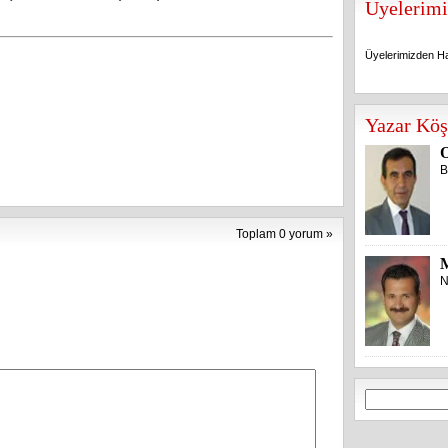
Üyelerimi
Üyelerimizden Ha
Üyelerimizden Ha
Yazar Köş
O
B
Toplam 0 yorum »
N
Arama: