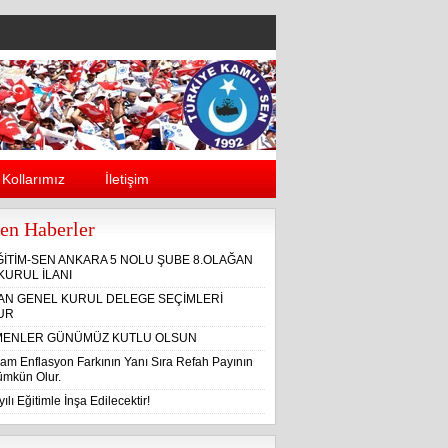
Kollarımız
İletişim
en Haberler
ĞİTİM-SEN ANKARA 5 NOLU ŞUBE 8.OLAĞAN
KURUL İLANI
ĞAN GENEL KURUL DELEGE SEÇİMLERİ
UR
ENLER GÜNÜMÜZ KUTLU OLSUN
am Enflasyon Farkının Yanı Sıra Refah Payının
Mümkün Olur.
ılı Eğitimle İnşa Edilecektir!