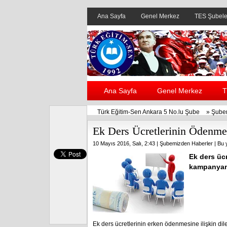
Ana Sayfa
Genel Merkez
TES Şubele
Ana Sayfa
Genel Merkez
T
Türk Eğitim-Sen Ankara 5 No.lu Şube
»
Şube
Ek Ders Ücretlerinin Ödenme
10 Mayıs 2016, Salı, 2:43 |
Şubemizden Haberler
| Bu 
Ek ders ücr
kampanyamız
Ek ders ücretlerinin erken ödenmesine ilişkin dil