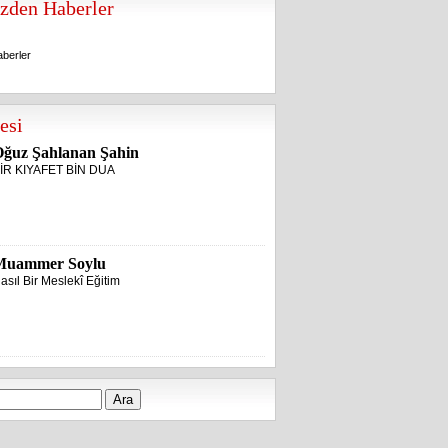
zden Haberler
berler
berler
esi
ğuz Şahlanan Şahin
İR KIYAFET BİN DUA
Muammer Soylu
asıl Bir Meslekî Eğitim