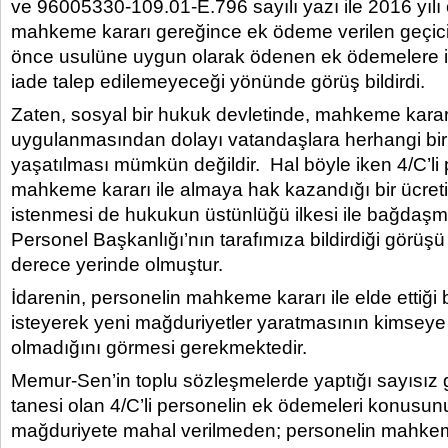
ve 96005330-109.01-E.796 sayılı yazı ile 2016 yıl
mahkeme kararı gereğince ek ödeme verilen geçic
önce usulüne uygun olarak ödenen ek ödemelere ili
iade talep edilemeyeceği yönünde görüş bildirdi.
Zaten, sosyal bir hukuk devletinde, mahkeme karar
uygulanmasından dolayı vatandaşlara herhangi bir
yaşatılması mümkün değildir. Hal böyle iken 4/C’li
mahkeme kararı ile almaya hak kazandığı bir ücreti
istenmesi de hukukun üstünlüğü ilkesi ile bağdaşm
Personel Başkanlığı’nın tarafımıza bildirdiği görü
derece yerinde olmuştur.
İdarenin, personelin mahkeme kararı ile elde ettiği bi
isteyerek yeni mağduriyetler yaratmasının kimseye 
olmadığını görmesi gerekmektedir.
Memur-Sen’in toplu sözleşmelerde yaptığı sayısız g
tanesi olan 4/C’li personelin ek ödemeleri konusun
mağduriyete mahal verilmeden; personelin mahkeme 