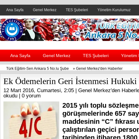
Ana Sayfa
Genel Merkez
TES Şubeleri
Yönetim Kurulumuz
Header yanı reklam alanı
Ana Sayfa
Genel Merkez
TES Şubeleri
Yönetim
Türk Eğitim-Sen Ankara 5 No.lu Şube
»
Genel Merkez'den Haberler
Ek Ödemelerin Geri İstenmesi Hukuki
12 Mart 2016, Cumartesi, 2:05 |
Genel Merkez'den Haberle
okudu |
0 yorum
2015 yılı toplu sözleşme
görüşmelerinde 657 say
maddesinin “C” fıkrası 
çalıştırılan geçici pers
tarihinden itibaren 1800