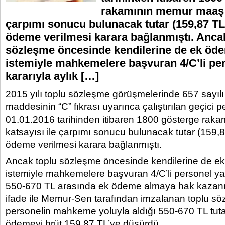
rakamının memur maaş k
çarpımı sonucu bulunacak tutar (159,87 TL
ödeme verilmesi karara bağlanmıştı. Anca
sözleşme öncesinde kendilerine de ek öde
istemiyle mahkemelere başvuran 4/C’li per
kararıyla aylık […]
2015 yılı toplu sözleşme görüşmelerinde 657 sayıl
maddesinin “C” fıkrası uyarınca çalıştırılan geçici 
01.01.2016 tarihinden itibaren 1800 gösterge ra
katsayısı ile çarpımı sonucu bulunacak tutar (159,
ödeme verilmesi karara bağlanmıştı.
Ancak toplu sözleşme öncesinde kendilerine de e
istemiyle mahkemelere başvuran 4/C’li personel yar
550-670 TL arasında ek ödeme almaya hak kazanmı
ifade ile Memur-Sen tarafından imzalanan toplu söz
personelin mahkeme yoluyla aldığı 550-670 TL tuta
ödemeyi brüt 159,87 TL’ye düşürdü.