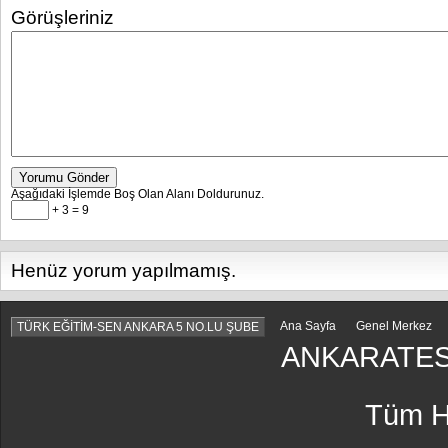
Görüşleriniz
Yorumu Gönder
Aşağıdaki İşlemde Boş Olan Alanı Doldurunuz.
+ 3 = 9
Henüz yorum yapılmamış.
Ana Sayfa
Genel Merkez
TÜRK EĞİTİM-SEN ANKARA 5 NO.LU ŞUBE
ANKARATES
Tüm Ha