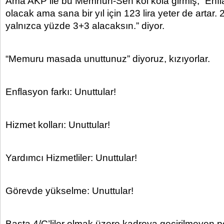
Ama AKP ile bu Memnun-Sen kol kola girmiş, “Enf
olacak ama sana bir yıl için 123 lira yeter de artar.
yalnızca yüzde 3+3 alacaksın.” diyor.
“Memuru masada unuttunuz” diyoruz, kızıyorlar.
Enflasyon farkı: Unuttular!
Hizmet kolları: Unuttular!
Yardımcı Hizmetliler: Unuttular!
Görevde yükselme: Unuttular!
Başta 4/C’liler olmak üzere kadroya geçirilmeyen pe