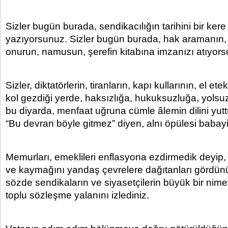
Sizler bugün burada, sendikacılığın tarihini bir ker
yazıyorsunuz. Sizler bugün burada, hak aramanın,
onurun, namusun, şerefin kitabına imzanızı atıyor
Sizler, diktatörlerin, tiranların, kapı kullarının, el e
kol gezdiği yerde, haksızlığa, hukuksuzluğa, yol
bu diyarda, menfaat uğruna cümle âlemin dilini yu
“Bu devran böyle gitmez” diyen, alnı öpülesi babayiğ
Memurları, emeklileri enflasyona ezdirmedik deyip,
ve kaymağını yandaş çevrelere dağıtanları gördün
sözde sendikaların ve siyasetçilerin büyük bir nimetm
toplu sözleşme yalanını izlediniz.