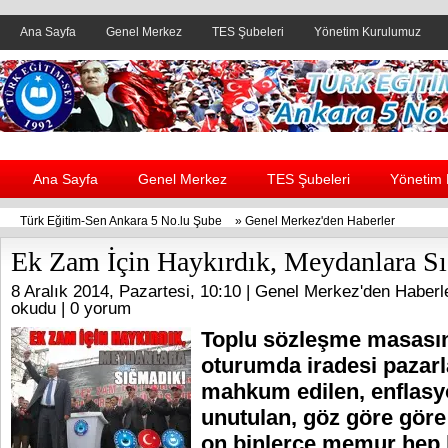
Ana Sayfa
Genel Merkez
TES Şubeleri
Yönetim Kurulumuz
Header yanı reklam alanı
Ana Sayfa
Genel Merkez
TES Şubeleri
Yönetim
Türk Eğitim-Sen Ankara 5 No.lu Şube
»
Genel Merkez'den Haberler
Ek Zam İçin Haykırdık, Meydanlara S
8 Aralık 2014, Pazartesi, 10:10 |
Genel Merkez'den Haberl
okudu |
0 yorum
Toplu sözleşme masasın
oturumda iradesi pazarl
mahkum edilen, enflasyo
unutulan, göz göre göre i
on binlerce memur hep 