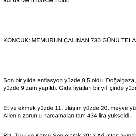
adı da Memnun-Sen olur.
KONCUK: MEMURUN ÇALINAN 730 GÜNÜ TELAF
Son bir yılda enflasyon yüzde 9,5 oldu. Doğalgaza,
yüzde 9 zam yapıldı. Gıda fiyatları bir yıl içinde yüzd
Et ve ekmek yüzde 11, ulaşım yüzde 20, meyve yü
Ailenin zorunlu harcamaları tam 434 lira yükseldi.
Biz, Türkiye Kamu-Sen olarak 2013 Ağustos ayından