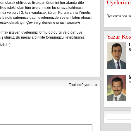
Üyelerimi
Sen olarak ehliyet ve liyakatin önemini her alanda dile
ikte istekli olan tüm üyelerimizin bu sınava katılmasını
üz ve bu yıl 3. kez yapılacak Eğitim Kurumlarına Yönetici
Üyelerimizden Ha
 5 nolu şubemize bağlı üyelerimizden yeterli talep olması
estek olmak için Çevrimiçi deneme sınavı yapmayı
lmak isteyen üyelerimiz formu doldurur ve diğer üye
Üyelerimizden Ha
Yazar Köş
ş oluruz. Bu mesajla birlikte formumuzu iletebilirsiniz.
O
zlidir.)
B
N
Toplam 0 yorum »
Arama: