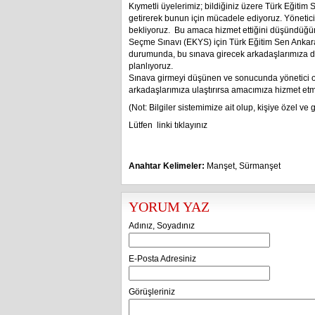
Kıymetli üyelerimiz; bildiğiniz üzere Türk Eğitim 
getirerek bunun için mücadele ediyoruz. Yöneticil
bekliyoruz. Bu amaca hizmet ettiğini düşündüğüm
Seçme Sınavı (EKYS) için Türk Eğitim Sen Ankara
durumunda, bu sınava girecek arkadaşlarımıza d
planlıyoruz.
Sınava girmeyi düşünen ve sonucunda yönetici o
arkadaşlarımıza ulaştırırsa amacımıza hizmet etmi
(Not: Bilgiler sistemimize ait olup, kişiye özel ve gi
Lütfen linki tıklayınız
Anahtar Kelimeler:
Manşet
,
Sürmanşet
YORUM YAZ
Adınız, Soyadınız
E-Posta Adresiniz
Görüşleriniz