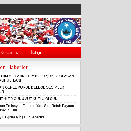
Kollarımız
İletişim
en Haberler
ĞİTİM-SEN ANKARA 5 NOLU ŞUBE 8.OLAĞAN
KURUL İLANI
ĞAN GENEL KURUL DELEGE SEÇİMLERİ
UR
ENLER GÜNÜMÜZ KUTLU OLSUN
am Enflasyon Farkının Yanı Sıra Refah Payının
Mümkün Olur.
ılı Eğitimle İnşa Edilecektir!