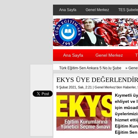
Ana Sayfa
Genel Merkez
TES Şubele
Ana Sayfa
Genel Merkez
T
Türk Eğitim-Sen Ankara 5 No.lu Şube
»
Genel
EKYS ÜYE DEĞERLENDİR
9 Şubat 2021, Salı, 2:21 |
Genel Merkez'den Haberler
,
Kıymetli üy
ehliyet ve 
için mücade
üyelerimiz
hizmet ett
Eğitim Kur
Eğitim Sen