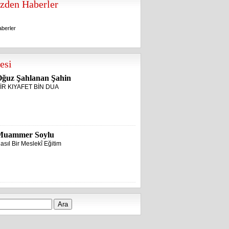
zden Haberler
berler
berler
esi
ğuz Şahlanan Şahin
İR KIYAFET BİN DUA
Muammer Soylu
asıl Bir Meslekî Eğitim