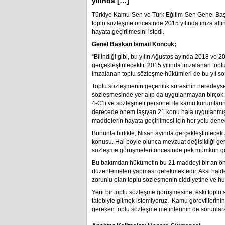
yılında […]
Türkiye Kamu-Sen ve Türk Eğitim-Sen Genel Başk
toplu sözleşme öncesinde 2015 yılında imza alt
hayata geçirilmesini istedi.
Genel Başkan İsmail Koncuk;
“Bilindiği gibi, bu yılın Ağustos ayında 2018 ve 2
gerçekleştirilecektir. 2015 yılında imzalanan toplu 
imzalanan toplu sözleşme hükümleri de bu yıl 
Toplu sözleşmenin geçerlilik süresinin neredey
sözleşmesinde yer alıp da uygulanmayan birçok k
4-C’li ve sözleşmeli personel ile kamu kurumların
derecede önem taşıyan 21 konu hala uygulanmış
maddelerin hayata geçirilmesi için her yolu den
Bununla birlikte, Nisan ayında gerçekleştirilece
konusu. Hal böyle olunca mevzuat değişikliği ge
sözleşme görüşmeleri öncesinde pek mümkün g
Bu bakımdan hükümetin bu 21 maddeyi bir an ön
düzenlemeleri yapması gerekmektedir. Aksi hald
zorunlu olan toplu sözleşmenin ciddiyetine ve hu
Yeni bir toplu sözleşme görüşmesine, eski topl
talebiyle gitmek istemiyoruz. Kamu görevlilerin
gereken toplu sözleşme metinlerinin de sorunlar