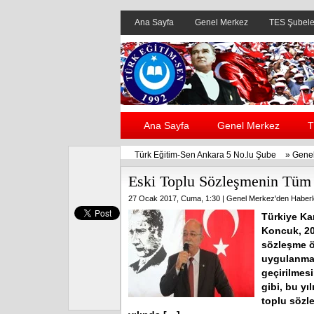
Ana Sayfa
Genel Merkez
TES Şubele
Ana Sayfa
Genel Merkez
T
Türk Eğitim-Sen Ankara 5 No.lu Şube
»
Genel
Eski Toplu Sözleşmenin Tüm
27 Ocak 2017, Cuma, 1:30 |
Genel Merkez'den Haberl
Türkiye Ka
Koncuk, 20
sözleşme ö
uygulanma
geçirilmesi
gibi, bu yı
toplu sözle