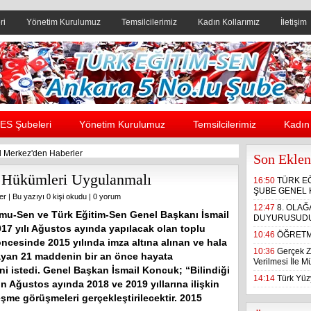
ri
Yönetim Kurulumuz
Temsilcilerimiz
Kadın Kollarımız
İletişim
Header yanı reklam alanı
ES Şubeleri
Yönetim Kurulumuz
Temsilcilerimiz
Kadın 
 Merkez'den Haberler
Son Eklen
 Hükümleri Uygulanmalı
16:50
TÜRK E
ŞUBE GENEL 
er
| Bu yazıyı 0 kişi okudu |
0 yorum
12:47
8. OLA
mu-Sen ve Türk Eğitim-Sen Genel Başkanı İsmail
DUYURUSUD
17 yılı Ağustos ayında yapılacak olan toplu
10:46
ÖĞRETM
ncesinde 2015 yılında imza altına alınan ve hala
10:36
Gerçek Z
yan 21 maddenin bir an önce hayata
Verilmesi İle 
ni istedi. Genel Başkan İsmail Koncuk; “Bilindiği
14:14
Türk Yüzy
lın Ağustos ayında 2018 ve 2019 yıllarına ilişkin
şme görüşmeleri gerçekleştirilecektir. 2015