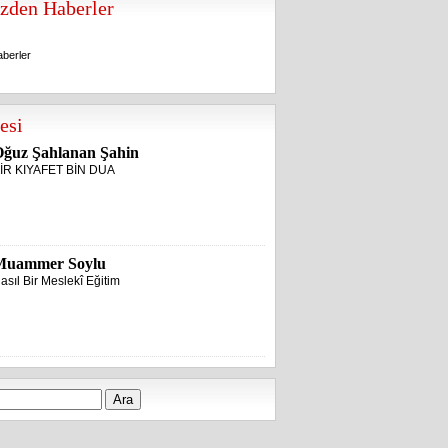
zden Haberler
berler
berler
esi
ğuz Şahlanan Şahin
İR KIYAFET BİN DUA
Muammer Soylu
asıl Bir Meslekî Eğitim