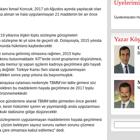
Üyelerimi
anı İsmail Koncuk, 2017 yılı Ağustos ayında yapılacak olan
ına alınan ve hala uygulanmayan 21 maddenin bir an önce
Üyelerimizden Ha
Üyelerimizden Ha
019 yıllarına ilişkin toplu sözleşme görüşmeleri
Yazar Köş
sözleşme iki yıl süre ile geçerli idi. Dolayısıyla, 2015 yılında
sonunda hükmünü kaybedecektir.
O
B
se sonuna gelinmiş olmasına rağmen, 2015 toplu
onu bulunmaktadır. KİT’lerde ücret gruplarının düşürülmesi,
da memur işi yapan işçilerin kadroya geçirilmesi gibi hayati
 değildir. Türkiye Kamu-Sen olarak uygulanmayan
edikten sonra yargı yoluna da başvurmuştuk.
k anayasa oylaması nedeniyle TBMM’nin tatile girmesi söz
N
rektiren bu maddelerin hayata geçirilmesi de 2017 toplu
örünmemektedir.
ce gündemine alarak TBMM tatile girmeden önce gerekli
e, kesin hükümler içeren ve yayınlandığı anda uygulanması
kuki statüsüne gölge düşürecektir.
u sözleşmenin uygulanmayan maddelerinin hayata geçirilmesi
Arama:
in çözüm bekleyen sayısız sorunu varken sorunu çözmesi
a çare olmaması kabul edilemez” dedi.