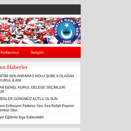
Kollarımız
İletişim
en Haberler
ĞİTİM-SEN ANKARA 5 NOLU ŞUBE 8.OLAĞAN
KURUL İLANI
ĞAN GENEL KURUL DELEGE SEÇİMLERİ
UR
ENLER GÜNÜMÜZ KUTLU OLSUN
am Enflasyon Farkının Yanı Sıra Refah Payının
Mümkün Olur.
ılı Eğitimle İnşa Edilecektir!