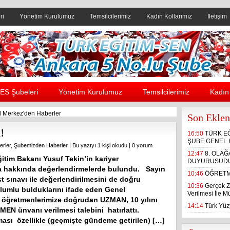
ri
Yönetim Kurulumuz
Temsilcilerimiz
Kadın Kollarımız
İletişim
Header yanı reklam alanı
ES Şubeleri
Yönetim Kurulumuz
Temsilcilerimiz
Kadın 
 Merkez'den Haberler
Son Eklen
!
16:50
TÜRK E
ŞUBE GENEL 
rler
,
Şubemizden Haberler
| Bu yazıyı 1 kişi okudu |
0 yorum
12:47
8. OLA
itim Bakanı Yusuf Tekin’in kariyer
DUYURUSUD
ma hakkında değerlendirmelerde bulundu. Sayın
10:46
ÖĞRETM
est sınavı ile değerlendirilmesini de doğru
10:36
Gerçek Z
lumlu bulduklarını ifade eden Genel
Verilmesi İle 
n öğretmenlerimize doğrudan UZMAN, 10 yılını
14:14
Türk Yüzy
 ünvanı verilmesi talebini hatırlattı.
ası özellikle (geçmişte gündeme getirilen) […]