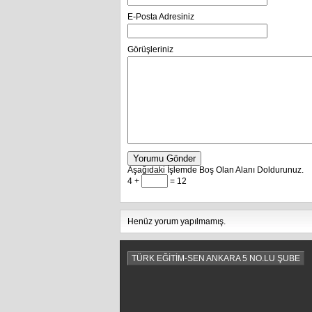
E-Posta Adresiniz
Görüşleriniz
Yorumu Gönder
Aşağıdaki İşlemde Boş Olan Alanı Doldurunuz.
4 +
= 12
Henüz yorum yapılmamış.
TÜRK EĞİTİM-SEN ANKARA 5 NO.LU ŞUBE