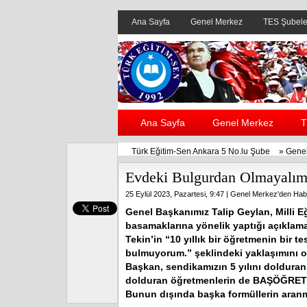
Ana Sayfa
Genel Merkez
TES Şubele
Ana Sayfa
Genel Merkez
T
Türk Eğitim-Sen Ankara 5 No.lu Şube
»
Genel
Evdeki Bulgurdan Olmayalım
25 Eylül 2023, Pazartesi, 9:47 |
Genel Merkez'den Habe
Genel Başkanımız Talip Geylan, Milli Eğ
basamaklarına yönelik yaptığı açıkla
Tekin’in “10 yıllık bir öğretmenin bir t
bulmuyorum.” şeklindeki yaklaşımını o
Başkan, sendikamızın 5 yılını doldura
dolduran öğretmenlerin de BAŞÖĞRETMEN
Bunun dışında başka formüllerin aranm