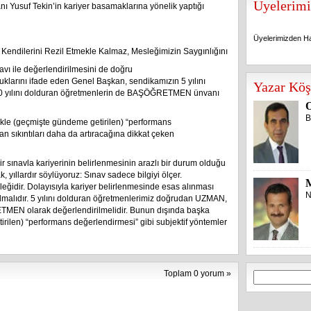
Üyelerimi
nı Yusuf Tekin’in kariyer basamaklarına yönelik yaptığı
Üyelerimizden Ha
ınavı ile değerlendirilmesini de doğru
Üyelerimizden Ha
klarını ifade eden Genel Başkan, sendikamızın 5 yılını
Yazar Köş
0 yılını dolduran öğretmenlerin de BAŞÖĞRETMEN ünvanı
O
B
kle (geçmişte gündeme getirilen) “performans
an sıkıntıları daha da artıracağına dikkat çeken
r sınavla kariyerinin belirlenmesinin arazlı bir durum olduğu
k, yıllardır söylüyoruz: Sınav sadece bilgiyi ölçer.
eğidir. Dolayısıyla kariyer belirlenmesinde esas alınması
N
olmalıdır. 5 yılını dolduran öğretmenlerimiz doğrudan UZMAN,
TMEN olarak değerlendirilmelidir. Bunun dışında başka
irilen) “performans değerlendirmesi” gibi subjektif yöntemler
Toplam 0 yorum »
Arama: