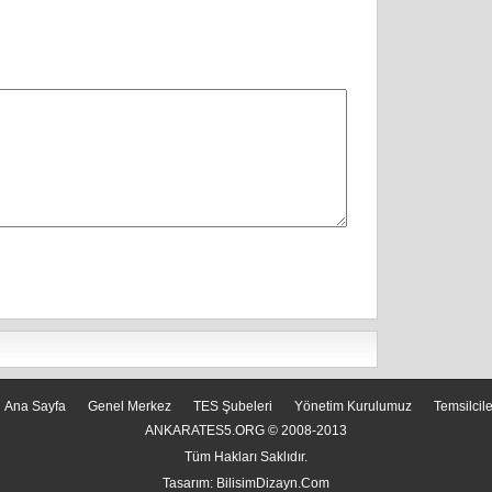
Ana Sayfa
Genel Merkez
TES Şubeleri
Yönetim Kurulumuz
Temsilcil
ANKARATES5.ORG © 2008-2013
Tüm Hakları Saklıdır.
Tasarım:
BilisimDizayn.Com