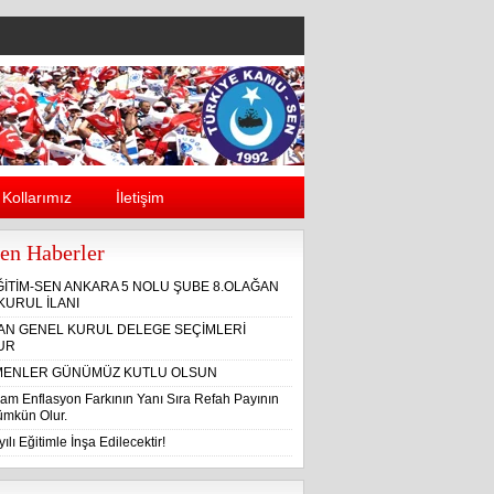
Kollarımız
İletişim
en Haberler
ĞİTİM-SEN ANKARA 5 NOLU ŞUBE 8.OLAĞAN
KURUL İLANI
ĞAN GENEL KURUL DELEGE SEÇİMLERİ
UR
ENLER GÜNÜMÜZ KUTLU OLSUN
am Enflasyon Farkının Yanı Sıra Refah Payının
Mümkün Olur.
ılı Eğitimle İnşa Edilecektir!