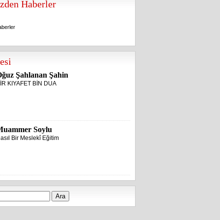
zden Haberler
berler
berler
esi
ğuz Şahlanan Şahin
İR KIYAFET BİN DUA
Muammer Soylu
asıl Bir Meslekî Eğitim