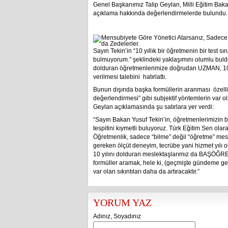
Genel Başkanımız Talip Geylan, Milli Eğitim Baka
açıklama hakkında değerlendirmelerde bulundu.
Sayın Tekin’in “10 yıllık bir öğretmenin bir test s
bulmuyorum.” şeklindeki yaklaşımını olumlu buldu
dolduran öğretmenlerimize doğrudan UZMAN, 1
verilmesi talebini hatırlattı.
Bunun dışında başka formüllerin aranması özelli
değerlendirmesi” gibi subjektif yöntemlerin var ol
Geylan açıklamasında şu satırlara yer verdi:
“Sayın Bakan Yusuf Tekin’in, öğretmenlerimizin bi
tespitini kıymetli buluyoruz. Türk Eğitim Sen olara
Öğretmenlik, sadece “bilme” değil “öğretme” mesl
gereken ölçüt deneyim, tecrübe yani hizmet yılı 
10 yılını dolduran meslektaşlarımız da BAŞÖĞRE
formüller aramak, hele ki, (geçmişte gündeme get
var olan sıkıntıları daha da artıracaktır.”
YORUM YAZ
Adınız, Soyadınız