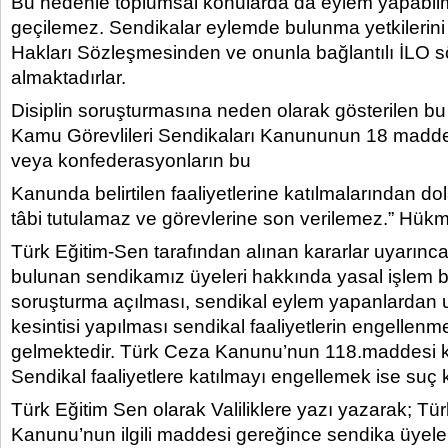
Bu nedenle toplumsal konularda da eylem yapabil
geçilemez. Sendikalar eylemde bulunma yetkilerin
Hakları Sözleşmesinden ve onunla bağlantılı İLO 
almaktadırlar.
Disiplin soruşturmasına neden olarak gösterilen bu
Kamu Görevlileri Sendikaları Kanununun 18 madd
veya konfederasyonların bu
Kanunda belirtilen faaliyetlerine katılmalarından dola
tâbi tutulamaz ve görevlerine son verilemez.” Hük
Türk Eğitim-Sen tarafından alınan kararlar uyarınc
bulunan sendikamız üyeleri hakkında yasal işlem b
soruşturma açılması, sendikal eylem yapanlardan 
kesintisi yapılması sendikal faaliyetlerin engellen
gelmektedir. Türk Ceza Kanunu’nun 118.maddesi
Sendikal faaliyetlere katılmayı engellemek ise suç
Türk Eğitim Sen olarak Valiliklere yazı yazarak; Tü
Kanunu’nun ilgili maddesi gereğince sendika üyele