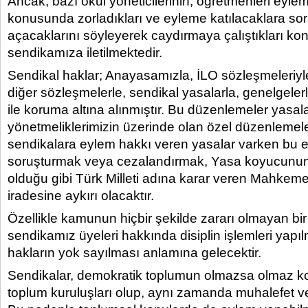
Ancak; bazı okul yöneticilerinin, öğretmenleri eyle
konusunda zorladıkları ve eyleme katılacaklara so
açacaklarını söyleyerek caydırmaya çalıştıkları ko
sendikamıza iletilmektedir.
Sendikal haklar; Anayasamızla, İLO sözleşmeleriyle
diğer sözleşmelerle, sendikal yasalarla, genelgelerl
ile koruma altına alınmıştır. Bu düzenlemeler yasal
yönetmeliklerimizin üzerinde olan özel düzenlemeler
sendikalara eylem hakkı veren yasalar varken bu e
soruşturmak veya cezalandırmak, Yasa koyucunun 
olduğu gibi Türk Milleti adına karar veren Mahkeme
iradesine aykırı olacaktır.
Özellikle kamunun hiçbir şekilde zararı olmayan bi
sendikamız üyeleri hakkında disiplin işlemleri yapı
hakların yok sayılması anlamına gelecektir.
Sendikalar, demokratik toplumun olmazsa olmaz koş
toplum kuruluşları olup, aynı zamanda muhalefet v