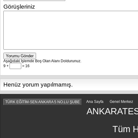
Görüşleriniz
Yorumu Gönder
Aşağıdaki İşlemde Boş Olan Alanı Doldurunuz.
9 +
= 16
Henüz yorum yapılmamış.
Ana Sayfa
Genel Merkez
TÜRK EĞİTİM-SEN ANKARA 5 NO.LU ŞUBE
ANKARATES
Tüm Ha