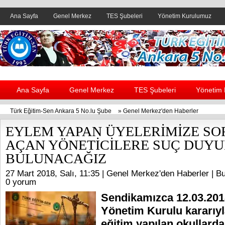
Ana Sayfa
Genel Merkez
TES Şubeleri
Yönetim Kurulumuz
Header yanı reklam alanı
Ana Sayfa
Genel Merkez
TES Şubeleri
Yönetim
Türk Eğitim-Sen Ankara 5 No.lu Şube
»
Genel Merkez'den Haberler
EYLEM YAPAN ÜYELERİMİZE S
AÇAN YÖNETİCİLERE SUÇ DUY
BULUNACAĞIZ
27 Mart 2018, Salı, 11:35 |
Genel Merkez'den Haberler
| Bu
0 yorum
Sendikamızca 12.03.2018
Yönetim Kurulu kararıy
eğitim yapılan okullarda