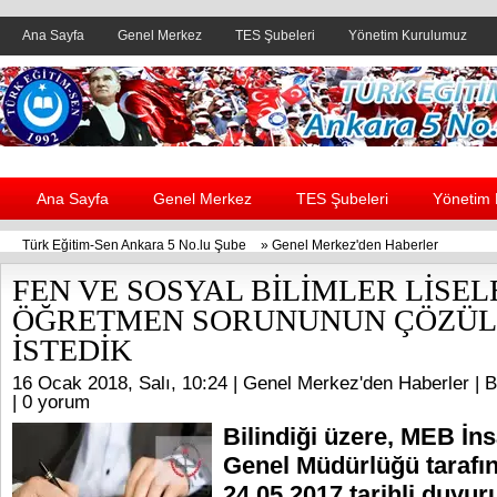
Ana Sayfa
Genel Merkez
TES Şubeleri
Yönetim Kurulumuz
Header yanı reklam alanı
Ana Sayfa
Genel Merkez
TES Şubeleri
Yönetim
Türk Eğitim-Sen Ankara 5 No.lu Şube
»
Genel Merkez'den Haberler
FEN VE SOSYAL BİLİMLER LİSEL
ÖĞRETMEN SORUNUNUN ÇÖZÜL
İSTEDİK
16 Ocak 2018, Salı, 10:24 |
Genel Merkez'den Haberler
| B
|
0 yorum
Bilindiği üzere, MEB İn
Genel Müdürlüğü tarafı
24.05.2017 tarihli duyur