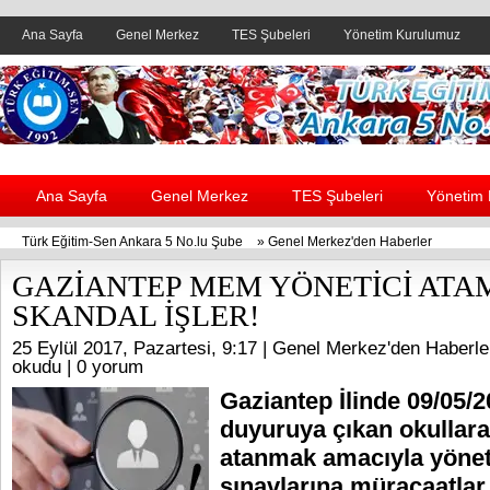
Ana Sayfa
Genel Merkez
TES Şubeleri
Yönetim Kurulumuz
Header yanı reklam alanı
Ana Sayfa
Genel Merkez
TES Şubeleri
Yönetim
Türk Eğitim-Sen Ankara 5 No.lu Şube
»
Genel Merkez'den Haberler
GAZİANTEP MEM YÖNETİCİ AT
SKANDAL İŞLER!
25 Eylül 2017, Pazartesi, 9:17 |
Genel Merkez'den Haberle
okudu |
0 yorum
Gaziantep İlinde 09/05/2
duyuruya çıkan okullara
atanmak amacıyla yöneti
sınavlarına müracaatlar 