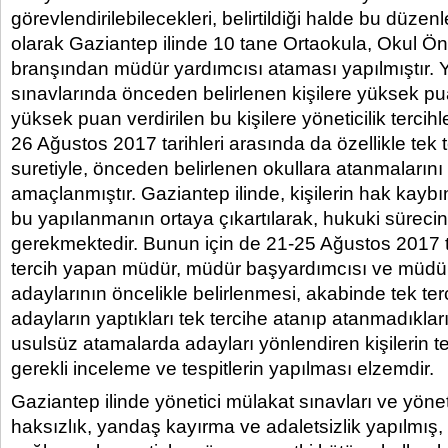
görevlendirilebilecekleri, belirtildiği halde bu düze
olarak Gaziantep ilinde 10 tane Ortaokula, Okul Ö
branşından müdür yardımcısı ataması yapılmıştır. Y
sınavlarında önceden belirlenen kişilere yüksek pua
yüksek puan verdirilen bu kişilere yöneticilik tercihl
26 Ağustos 2017 tarihleri arasında da özellikle tek t
suretiyle, önceden belirlenen okullara atanmaların
amaçlanmıştır. Gaziantep ilinde, kişilerin hak kayb
bu yapılanmanın ortaya çıkartılarak, hukuki sürecin
gerekmektedir. Bunun için de 21-25 Ağustos 2017 t
tercih yapan müdür, müdür başyardımcısı ve müdür
adaylarının öncelikle belirlenmesi, akabinde tek te
adayların yaptıkları tek tercihe atanıp atanmadıklar
usulsüz atamalarda adayları yönlendiren kişilerin te
gerekli inceleme ve tespitlerin yapılması elzemdir.
Gaziantep ilinde yönetici mülakat sınavları ve yöne
haksızlık, yandaş kayırma ve adaletsizlik yapılmış, be