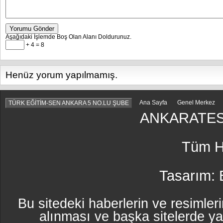
Yorumu Gönder
Aşağıdaki İşlemde Boş Olan Alanı Doldurunuz.
+ 4 = 8
Henüz yorum yapılmamış.
Ana Sayfa
Genel Merkez
TÜRK EĞİTİM-SEN ANKARA 5 NO.LU ŞUBE
ANKARATES
Tüm Ha
Tasarım:
Bu sitedeki haberlerin ve resimleri
alınması ve başka sitelerde y