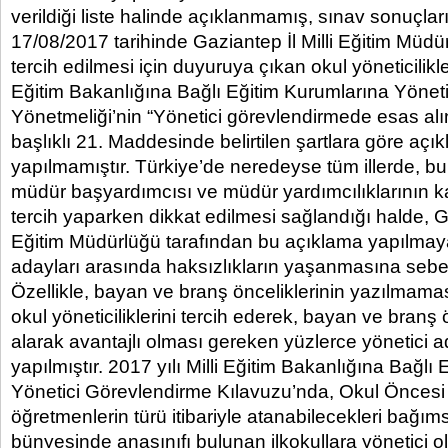
verildiği liste halinde açıklanmamış, sınav sonuçları
17/08/2017 tarihinde Gaziantep İl Milli Eğitim Müdü
tercih edilmesi için duyuruya çıkan okul yöneticilikleriy
Eğitim Bakanlığına Bağlı Eğitim Kurumlarına Yönet
Yönetmeliği’nin “Yönetici görevlendirmede esas al
başlıklı 21. Maddesinde belirtilen şartlara göre açı
yapılmamıştır. Türkiye’de neredeyse tüm illerde, b
müdür başyardımcısı ve müdür yardımcılıklarının ka
tercih yaparken dikkat edilmesi sağlandığı halde, Ga
Eğitim Müdürlüğü tarafından bu açıklama yapılmaya
adayları arasında haksızlıkların yaşanmasına sebebi
Özellikle, bayan ve branş önceliklerinin yazılmaması
okul yöneticiliklerini tercih ederek, bayan ve branş 
alarak avantajlı olması gereken yüzlerce yönetici a
yapılmıştır. 2017 yılı Milli Eğitim Bakanlığına Bağlı
Yönetici Görevlendirme Kılavuzu’nda, Okul Öncesi 
öğretmenlerin türü itibariyle atanabilecekleri bağıms
bünyesinde anasınıfı bulunan ilkokullara yönetici o