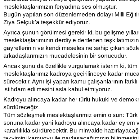
meslektaşlarımızın feryadına ses olmuştur.
Bugün yapılan son düzenlemeden dolayı Milli Eğit
Ziya Selçuk’a teşekkür ediyoruz.
Ayrıca şunun görülmesi gerekir ki, bu gelişme yıllar
meslektaşlarımızın derdiyle dertlenen teşkilatımızın 
gayretlerinin ve kendi meselesine sahip çıkan sözl
arkadaşlarımızın mücadelesinin bir sonucudur.
Ancak şunu da özellikle vurgulamak isterim ki, tüm
meslektaşlarımız kadroya geçirilinceye kadar müca
sürecektir. Aynı işi yapan kamu çalışanlarının farklı
istihdam edilmesini asla kabul etmiyoruz.
Kadroyu alıncaya kadar her türlü hukuki ve demok
sürdüreceğiz.
Tüm sözleşmeli meslektaşlarımız emin olsun: Türk
sonuna kadar yani kadroyu alıncaya kadar eylem ve 
kararlılıkla sürdürecektir. Bu minvalde hazırlayaca
takvimini kamuoyu ile paylaşacağımızın bilinmesini 