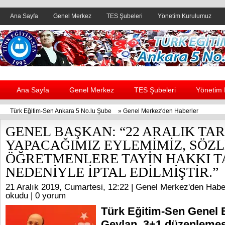
Ana Sayfa
Genel Merkez
TES Şubeleri
Yönetim Kurulumuz
Header yanı reklam alanı
Ana Sayfa
Genel Merkez
TES Şubeleri
Yönetim
Türk Eğitim-Sen Ankara 5 No.lu Şube
»
Genel Merkez'den Haberler
GENEL BAŞKAN: “22 ARALIK TA
YAPACAĞIMIZ EYLEMİMİZ, SÖZ
ÖĞRETMENLERE TAYİN HAKKI T
NEDENİYLE İPTAL EDİLMİŞTİR.”
21 Aralık 2019, Cumartesi, 12:22 |
Genel Merkez'den Habe
okudu |
0 yorum
Türk Eğitim-Sen Genel 
Geylan, 3+1 düzenlemes