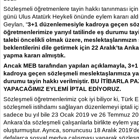
Sözleşmeli öğretmenlere tayin hakkı tanınması için
günü Ulus Atatürk Heykeli önünde eylem kararı aldık
Geylan, “
3+1 düzenlemesiyle kadroya geçen söz
öğretmenlerimize yarıyıl tatilinde eş durumu tay
talebi öncelikli olmak üzere, meslektaşlarımızın 
beklentilerini dile getirmek için 22 Aralık’ta An
yapma kararı almıştık.
Ancak MEB tarafından yapılan açıklamayla, 3+
kadroya geçen sözleşmeli meslektaşlarımıza yarı
durumu tayin hakkı verilmiştir. BU İTİBARLA 
YAPACAĞIMIZ EYLEMİ İPTAL EDİYORUZ.
Sözleşmeli öğretmenlerimiz çok iyi biliyor ki, Türk 
sözleşmeli istihdamı sağlayan düzenlemeyi iptali iç
sadece bu yıl bile 23 Ocak 2019 ve 26 Temmuz 2019
Ankara’da sözleşmeli çalışanlarla birlikte eylem 
oluşturmuştur. Ayrıca, sonuncusu 18 Aralık 2019’d
defalarca sosyal medya çalışması yaparak sözleşm