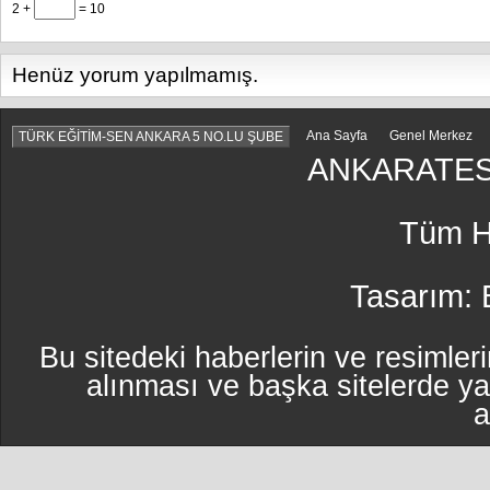
2 +
= 10
Henüz yorum yapılmamış.
Ana Sayfa
Genel Merkez
TÜRK EĞİTİM-SEN ANKARA 5 NO.LU ŞUBE
ANKARATES
Tüm Ha
Tasarım:
Bu sitedeki haberlerin ve resimleri
alınması ve başka sitelerde y
a