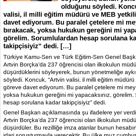
olduğunu söyledi. Koncu
valisi, il milli eğitim müdürü ve MEB yetkil
davet ediyorum. Bu paralel çetelere mi m
bırakacak, yoksa hukukun gereğini mi yap
görelim. Sorumlulardan hesap sorulana k
takipçisiyiz” dedi. […]
Türkiye Kamu-Sen ve Türk Eğitim-Sen Genel Başka
Artvin Borçka’da 237 öğrencisi olan ilkokulun mü
düşürdüklerini söyleyerek, bunun yönetmeliğe aykı
söyledi. Koncuk, “Artvin valisi, il milli eğitim müdürü
göreve davet ediyorum. Bu paralel çetelere mi mey
yoksa hukukun gereğini mi yapacaksınız, görelim.
hesap sorulana kadar takipçisiyiz” dedi.
Genel Başkan açıklamasında şu ifadelere yer verdi
Artvin Borçka’da 237 öğrencisi olan ilkokulun mü
düşürdüler. Bu rezilliğe imza atanlar bunun hesab
idari soruşturmayla verecektir. Bu ülke muz cumhuri