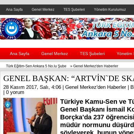
Ana Sayfa
Genel Merkez
TES Şubeleri
Yönetim Kurulumuz
Header yanı reklam alanı
Ana Sayfa
Genel Merkez
TES Şubeleri
Yönetim
Türk Eğitim-Sen Ankara 5 No.lu Şube
»
Genel Merkez'den Haberler
GENEL BAŞKAN: “ARTVİN`DE S
28 Kasım 2017, Salı, 4:06 |
Genel Merkez'den Haberler
| B
|
0 yorum
Türkiye Kamu-Sen ve T
Genel Başkanı İsmail K
Borçka’da 237 öğrencisi
müdür normunu düşürdü
söyleyerek, bunun yönet