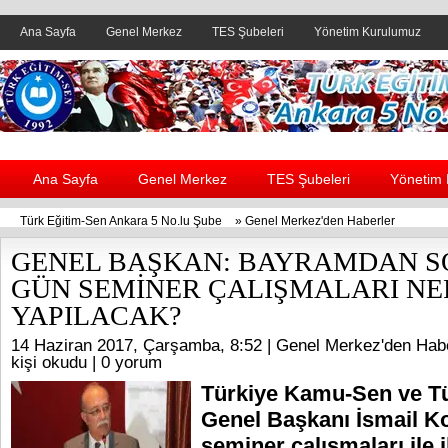
Ana Sayfa
Genel Merkez
TES Şubeleri
Yönetim Kurulumuz
Header yanı reklam alanı
Ana Sayfa
Genel Merkez
TES Şubeleri
Yönetim
Türk Eğitim-Sen Ankara 5 No.lu Şube
»
Genel Merkez'den Haberler
GENEL BAŞKAN: BAYRAMDAN S
GÜN SEMİNER ÇALIŞMALARI N
YAPILACAK?
14 Haziran 2017, Çarşamba, 8:52 |
Genel Merkez'den Habe
kişi okudu |
0 yorum
Türkiye Kamu-Sen ve T
Genel Başkanı İsmail K
seminer çalışmaları ile il