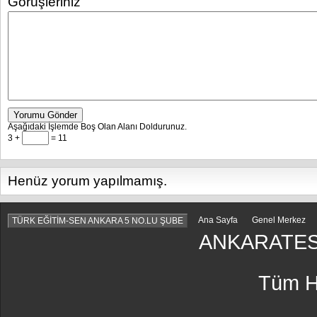
Görüşleriniz
Yorumu Gönder
Aşağıdaki İşlemde Boş Olan Alanı Doldurunuz.
3 +
= 11
Henüz yorum yapılmamış.
Ana Sayfa
Genel Merkez
TÜRK EĞİTİM-SEN ANKARA 5 NO.LU ŞUBE
ANKARATES
Tüm Ha